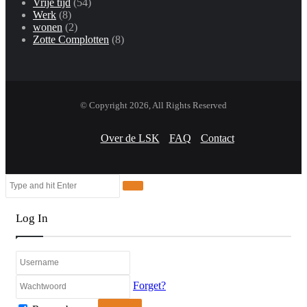
Vrije tijd
(54)
Werk
(8)
wonen
(2)
Zotte Complotten
(8)
© Copyright 2026, All Rights Reserved
Over de LSK
FAQ
Contact
Facebook
Twitter
WhatsApp
Telegram
Viber
Close
Search
Close
for
Log In
Forget?