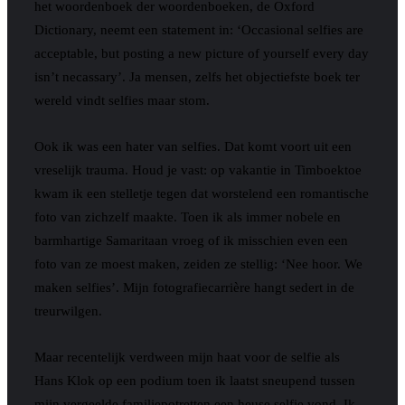
het woordenboek der woordenboeken, de Oxford
Dictionary, neemt een statement in: ‘Occasional selfies are
acceptable, but posting a new picture of yourself every day
isn’t necassary’. Ja mensen, zelfs het objectiefste boek ter
wereld vindt selfies maar stom.
Ook ik was een hater van selfies. Dat komt voort uit een
vreselijk trauma. Houd je vast: op vakantie in Timboektoe
kwam ik een stelletje tegen dat worstelend een romantische
foto van zichzelf maakte. Toen ik als immer nobele en
barmhartige Samaritaan vroeg of ik misschien even een
foto van ze moest maken, zeiden ze stellig: ‘Nee hoor. We
maken selfies’. Mijn fotografiecarrière hangt sedert in de
treurwilgen.
Maar recentelijk verdween mijn haat voor de selfie als
Hans Klok op een podium toen ik laatst sneupend tussen
mijn vergeelde familiepotretten een heuse selfie vond. Ik,