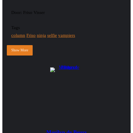
Door: Friso Visser
Tags
column
Friso
ninja
selfie
vampiers
Show More
Marilyn de Beurs