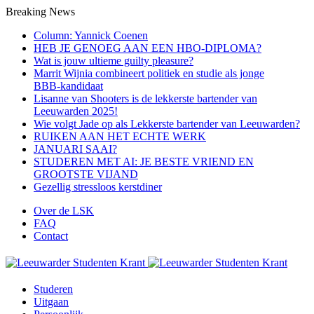
Breaking News
Column: Yannick Coenen
HEB JE GENOEG AAN EEN HBO-DIPLOMA?
Wat is jouw ultieme guilty pleasure?
Marrit Wijnia combineert politiek en studie als jonge
BBB‑kandidaat
Lisanne van Shooters is de lekkerste bartender van
Leeuwarden 2025!
Wie volgt Jade op als Lekkerste bartender van Leeuwarden?
RUIKEN AAN HET ECHTE WERK
JANUARI SAAI?
STUDEREN MET AI: JE BESTE VRIEND EN
GROOTSTE VIJAND
Gezellig stressloos kerstdiner
Over de LSK
FAQ
Contact
Studeren
Uitgaan