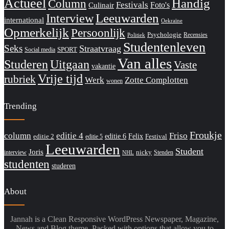
Actueel
Handig
Column
Festivals
Foto's
Culinair
Interview
Leeuwarden
international
Oekraïne
Opmerkelijk
Persoonlijk
Psychologie
Recensies
Politiek
Studentenleven
Seks
Straatvraag
SPORT
Social media
Van alles
Studeren
Uitgaan
Vaste
vakantie
Vrije tijd
rubriek
Werk
Zotte Complotten
wonen
Trending
Froukje
column
editie 4
Friso
editie 6
Felix
editie 2
Festival
editie 5
Leeuwarden
Student
Joris
nicky
interview
Stenden
NHL
studenten
studeren
About
Jannah is a Clean Responsive WordPress Newspaper, Magazine,
News and Blog theme. Packed with options that allow you to