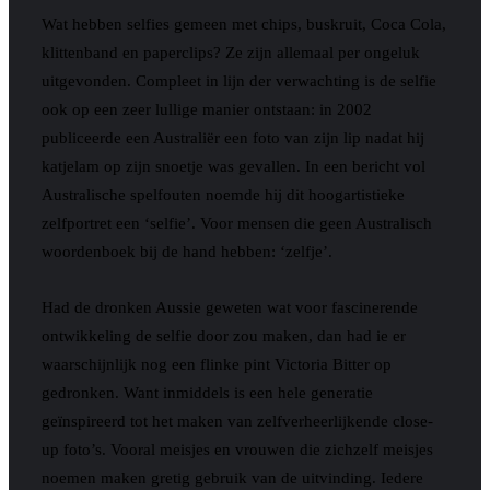
Wat hebben selfies gemeen met chips, buskruit, Coca Cola,
klittenband en paperclips? Ze zijn allemaal per ongeluk
uitgevonden. Compleet in lijn der verwachting is de selfie
ook op een zeer lullige manier ontstaan: in 2002
publiceerde een Australiër een foto van zijn lip nadat hij
katjelam op zijn snoetje was gevallen. In een bericht vol
Australische spelfouten noemde hij dit hoogartistieke
zelfportret een ‘selfie’. Voor mensen die geen Australisch
woordenboek bij de hand hebben: ‘zelfje’.
Had de dronken Aussie geweten wat voor fascinerende
ontwikkeling de selfie door zou maken, dan had ie er
waarschijnlijk nog een flinke pint Victoria Bitter op
gedronken. Want inmiddels is een hele generatie
geïnspireerd tot het maken van zelfverheerlijkende close-
up foto’s. Vooral meisjes en vrouwen die zichzelf meisjes
noemen maken gretig gebruik van de uitvinding. Iedere