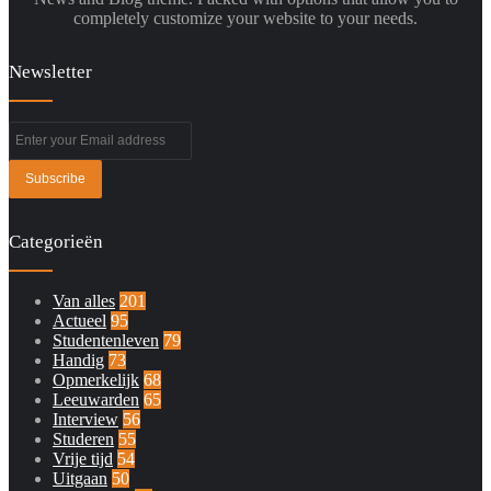
completely customize your website to your needs.
Newsletter
Enter
your
Email
address
Categorieën
Van alles
201
Actueel
95
Studentenleven
79
Handig
73
Opmerkelijk
68
Leeuwarden
65
Interview
56
Studeren
55
Vrije tijd
54
Uitgaan
50