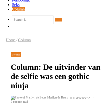
Persoonlijk
Seks
Column
Search
Random
for
Article
Home
/
Column
Column
Column: De uitvinder van
de selfie was een gothic
ninja
Marilyn de Beurs
11 december 2013
2 minutes read