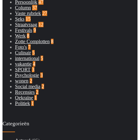
Persoonlijk
47
Column
37
Vaste rubriek
27
Seks
15
Straatvraag
12
Festivals
9
Werk
8
Zotte Complotten
8
Foto's
7
Culinair
5
international
5
vakantie
4
SPORT
3
Psychologie
3
wonen
2
Social media
2
Recensies
2
Oekraïne
1
Politiek
1
Categorieën