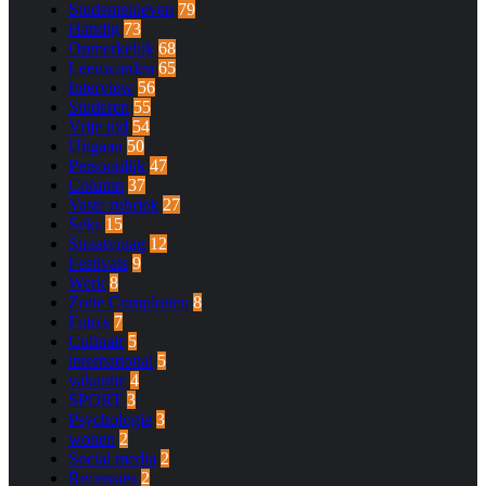
Studentenleven
79
Handig
73
Opmerkelijk
68
Leeuwarden
65
Interview
56
Studeren
55
Vrije tijd
54
Uitgaan
50
Persoonlijk
47
Column
37
Vaste rubriek
27
Seks
15
Straatvraag
12
Festivals
9
Werk
8
Zotte Complotten
8
Foto's
7
Culinair
5
international
5
vakantie
4
SPORT
3
Psychologie
3
wonen
2
Social media
2
Recensies
2