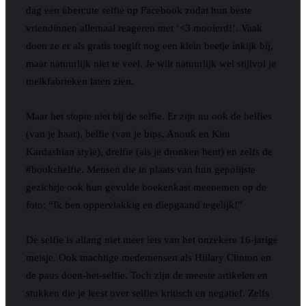
dag een übercute selfie op Facebook zodat hun beste
vriendinnen allemaal reageren met ‘<3 mooierd!’. Vaak
doen ze er als gratis toegift nog een klein beetje inkijk bij,
maar natuurlijk niet te veel. Je wilt natuurlijk wel stijlvol je
melkfabrieken laten zien.
Maar het stopte niet bij de selfie. Er zijn nu ook de helfies
(van je haar), belfie (van je bips, Anouk en Kim
Kardashian style), drelfie (als je dronken bent) en zelfs de
#bookshelfie. Mensen die in plaats van hun gepolijste
gezichtje ook hun gevulde boekenkast meenemen op de
foto: “Ik ben oppervlakkig en diepgaand tegelijk!”
De selfie is allang niet meer iets van het onzekere 16-jarige
meisje. Ook machtige medemensen als Hillary Clinton en
de paus doen-het-selfie. Toch zijn de meeste artikelen en
stukken die je leest over selfies kritisch en negatief. Zelfs