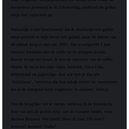
mysterieus poserend in de schemering, verkleed als gothic
ninja met capuchon op.
Natuurlijk is het beschamend dat ik überhaupt een gothic
ninja-periode in mijn leven heb gehad, maar de datum van
de afdruk loog er niet om: 2001. Dat is welgeteld 1 jaar
voordat Australia met de selfie op de proppen kwam.
Ineens kwam het besef: ik ben de uitvinder van de selfie.
Wauw. Ik sta in het rijtje chips, buskruit, Coca Cola,
klittenband en paperclips. Aan wie heb je dus alle
‘duckfaces’, ‘vrouwen die hun inkijk tonen’ en ‘momenten
dat je de fotograaf kunt wegsturen’ te danken? Juist ja.
Om dit heuglijke feit te vieren, verkoop ik de historische
foto van mij als gothic ninja aan de hoogste bieder, voor
Serious Request. Wie biedt? Hoor ik daar 100 euro?
Iemand? Iemand? Hallo?