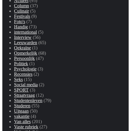
Actueel
(95)
Column
(37)
Culinair
(5)
Festivals
(9)
Foto's
(7)
Handig
(73)
international
(5)
Interview
(56)
Leeuwarden
(65)
Oekraïne
(1)
Opmerkelijk
(68)
Persoonlijk
(47)
Politiek
(1)
Psychologie
(3)
Recensies
(2)
Seks
(15)
Social media
(2)
SPORT
(3)
Straatvraag
(12)
Studentenleven
(79)
Studeren
(55)
Uitgaan
(50)
vakantie
(4)
Van alles
(201)
Vaste rubriek
(27)