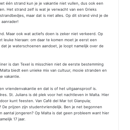
t één strand kun je je vakantie niet vullen, dus ook een
n. Het strand zelf is wat je verwacht van een Grieks
trandbedjes, maar dat is niet alles. Op dit strand vind je de
 aanrader!
nd. Maar ook wat actiefs doen is zeker niet verkeerd. Op
et leuke hieraan: om daar te komen moet je eerst een
 dat je waterschoenen aandoet, je loopt namelijk over de
einer is dan Texel is misschien niet de eerste bestemming
 Malta biedt een unieke mix van cultuur, mooie stranden en
ge vakantie.
 vriendenvakantie en dat is of het uitgaansproof is.
es. St. Julians is dé plek voor het nachtleven in Malta. Hier
 door kunt feesten. Van Café del Mar tot Gianpula;
s? De prijzen zijn studentvriendelijk. Ben je net begonnen
en aantal jongeren? Op Malta is dat geen probleem want hier
melijk 17 jaar.