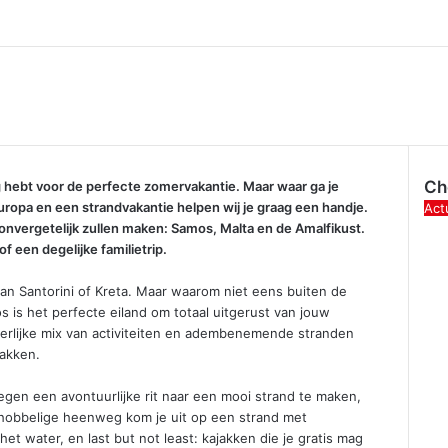
Ch
ig hebt voor de perfecte zomervakantie. Maar waar ga je
 Europa en een strandvakantie helpen wij je graag een handje.
Clo
Act
onvergetelijk zullen maken: Samos, Malta en de Amalfikust.
of een degelijke familietrip.
 aan Santorini of Kreta. Maar waarom niet eens buiten de
s het perfecte eiland om totaal uitgerust van jouw
heerlijke mix van activiteiten en adembenemende stranden
bakken.
wegen een avontuurlijke rit naar een mooi strand te maken,
 hobbelige heenweg kom je uit op een strand met
t water, en last but not least: kajakken die je gratis mag