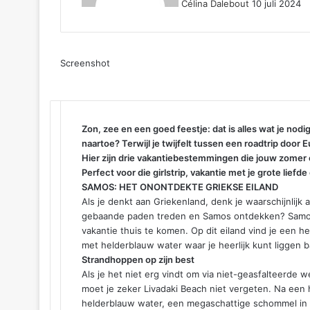
Célina Dalebout
10 juli 2024
Screenshot
Facebook
Twitter
LinkedIn
Tumblr
Pinterest
Reddit
WhatsApp
Zon, zee en een goed feestje: dat is alles wat je nod
naartoe? Terwijl je twijfelt tussen een roadtrip door
Hier zijn drie vakantiebestemmingen die jouw zomer 
Perfect voor die girlstrip, vakantie met je grote liefde 
SAMOS: HET ONONTDEKTE GRIEKSE EILAND
Als je denkt aan Griekenland, denk je waarschijnlijk
gebaande paden treden en Samos ontdekken? Samos i
vakantie thuis te komen. Op dit eiland vind je een 
met helderblauw water waar je heerlijk kunt liggen 
Strandhoppen op zijn best
Als je het niet erg vindt om via niet-geasfalteerde 
moet je zeker Livadaki Beach niet vergeten. Na een
helderblauw water, een megaschattige schommel in he