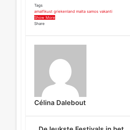
Tags
amalfikust
griekenland
malta
samos
vakanti
Show More
Share
Facebook
Twitter
LinkedIn
Tumblr
Pinterest
Reddit
Pocket
WhatsApp
Share
Print
via
Email
Célina Dalebout
De leukste Festivals in het