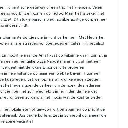
r een romantische getaway of een trip met vrienden. Velen
eens voorbij zien komen op TikTok. Maar het is zeker niet
ziet. Dit stukje paradijs biedt schilderachtige dorpjes, een
ens anders vindt.
de charmante dorpjes die je kunt verkennen. Met kleurrijke
en smalle straatjes vol boetiekjes en cafés lijkt het alsof
n. En mocht je naar de Amalfikust op vakantie gaan, dan zit je
an een authentieke pizza Napolitana en sluit af met een
 En vergeet niet de lokale Limoncello te proberen!
 je hele vakantie op maar een plek te blijven. Huur een
nde kustwegen. Let wel op: als wij kronkelwegen zeggen,
iet het tegenliggende verkeer om de hoek, dus iedereen
 je nou niet zo’n wegheld zijn: er rijden de hele dag
r euro. Geen zorgen, al het moois wat de kust te bieden
an het lokale eten of gewoon wilt ontspannen op prachtige
llemaal. Dus pak je koffers, zet je zonnebril op, smeer die
jke zomervakantie!