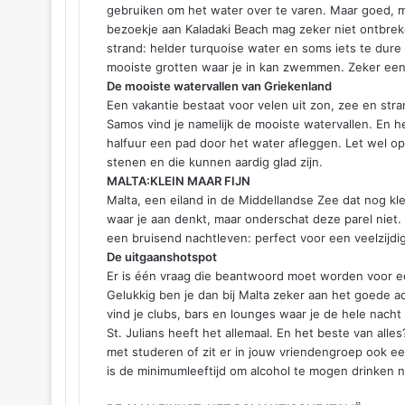
gebruiken om het water over te varen. Maar goed, me
bezoekje aan Kaladaki Beach mag zeker niet ontbreke
strand: helder turquoise water en soms iets te dure s
mooiste grotten waar je in kan zwemmen. Zeker een
De mooiste watervallen van Griekenland
Een vakantie bestaat voor velen uit zon, zee en stra
Samos vind je namelijk de mooiste watervallen. En h
halfuur een pad door het water afleggen. Let wel op
stenen en die kunnen aardig glad zijn.
MALTA:KLEIN MAAR FIJN
Malta, een eiland in de Middellandse Zee dat nog kl
waar je aan denkt, maar onderschat deze parel niet.
een bruisend nachtleven: perfect voor een veelzijdi
De uitgaanshotspot
Er is één vraag die beantwoord moet worden voor een
Gelukkig ben je dan bij Malta zeker aan het goede adr
vind je clubs, bars en lounges waar je de hele nacht
St. Julians heeft het allemaal. En het beste van alle
met studeren of zit er in jouw vriendengroep ook e
is de minimumleeftijd om alcohol te mogen drinken na