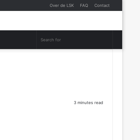
Over de LSK
FAQ
Contact
Search
Random
for
Article
3 minutes read