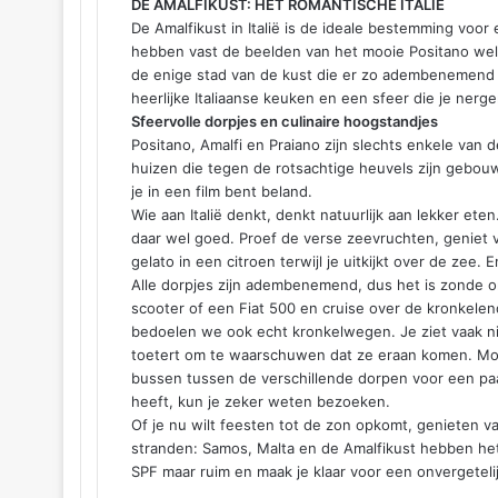
DE AMALFIKUST: HET ROMANTISCHE ITALIË
De Amalfikust in Italië is de ideale bestemming voo
hebben vast de beelden van het mooie Positano wel 
de enige stad van de kust die er zo adembenemend uit
heerlijke Italiaanse keuken en een sfeer die je nerg
Sfeervolle dorpjes en culinaire hoogstandjes
Positano, Amalfi en Praiano zijn slechts enkele van 
huizen die tegen de rotsachtige heuvels zijn gebouwd 
je in een film bent beland.
Wie aan Italië denkt, denkt natuurlijk aan lekker ete
daar wel goed. Proef de verse zeevruchten, geniet v
gelato in een citroen terwijl je uitkijkt over de zee.
Alle dorpjes zijn adembenemend, dus het is zonde om
scooter of een Fiat 500 en cruise over de kronkele
bedoelen we ook echt kronkelwegen. Je ziet vaak n
toetert om te waarschuwen dat ze eraan komen. Mocht
bussen tussen de verschillende dorpen voor een paa
heeft, kun je zeker weten bezoeken.
Of je nu wilt feesten tot de zon opkomt, genieten v
stranden: Samos, Malta en de Amalfikust hebben het a
SPF maar ruim en maak je klaar voor een onvergeteli