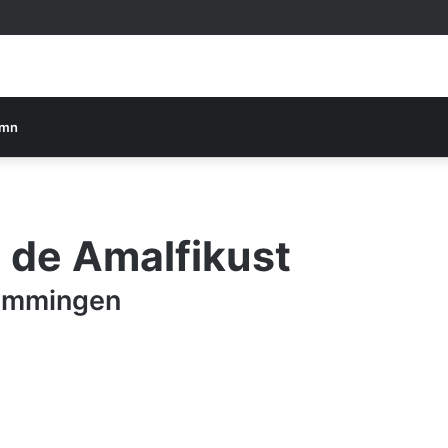
umn
 de Amalfikust
temmingen