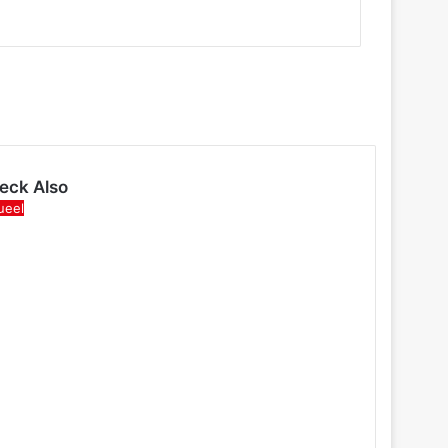
eck Also
se
ueel