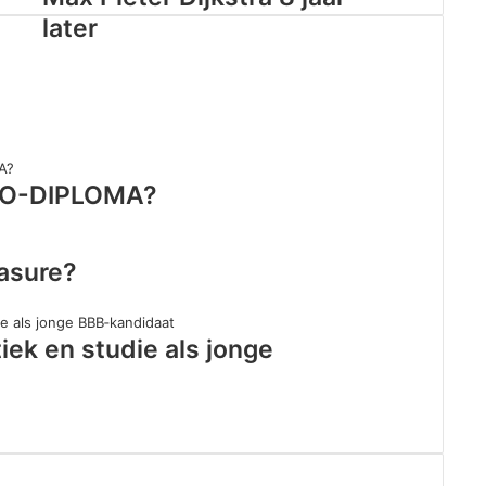
later
BO-DIPLOMA?
easure?
iek en studie als jonge