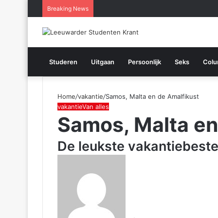
Breaking News
Menu
Studeren
Uitgaan
Persoonlijk
Seks
Col
Home
/
vakantie
/
Samos, Malta en de Amalfikust
vakantie
Van alles
Samos, Malta en
De leukste vakantiebes