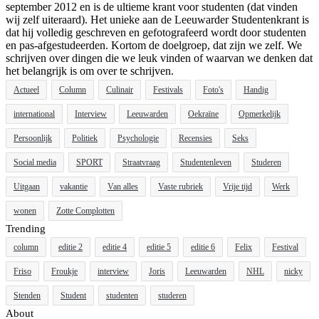
september 2012 en is de ultieme krant voor studenten (dat vinden
wij zelf uiteraard). Het unieke aan de Leeuwarder Studentenkrant is
dat hij volledig geschreven en gefotografeerd wordt door studenten
en pas-afgestudeerden. Kortom de doelgroep, dat zijn we zelf. We
schrijven over dingen die we leuk vinden of waarvan we denken dat
het belangrijk is om over te schrijven.
Actueel
Column
Culinair
Festivals
Foto's
Handig
international
Interview
Leeuwarden
Oekraïne
Opmerkelijk
Persoonlijk
Politiek
Psychologie
Recensies
Seks
Social media
SPORT
Straatvraag
Studentenleven
Studeren
Uitgaan
vakantie
Van alles
Vaste rubriek
Vrije tijd
Werk
wonen
Zotte Complotten
Trending
column
editie 2
editie 4
editie 5
editie 6
Felix
Festival
Friso
Froukje
interview
Joris
Leeuwarden
NHL
nicky
Stenden
Student
studenten
studeren
About