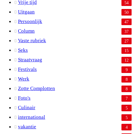
Vrije tijd
54
Uitgaan
50
Persoonlijk
47
Column
37
Vaste rubriek
27
Seks
15
Straatvraag
12
Festivals
9
Werk
8
Zotte Complotten
8
Foto's
7
Culinair
5
international
5
vakantie
4