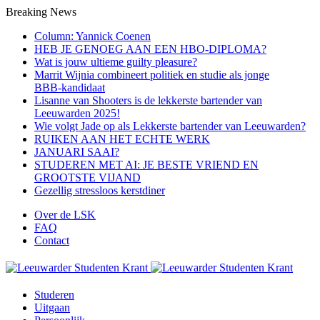
Breaking News
Column: Yannick Coenen
HEB JE GENOEG AAN EEN HBO-DIPLOMA?
Wat is jouw ultieme guilty pleasure?
Marrit Wijnia combineert politiek en studie als jonge
BBB‑kandidaat
Lisanne van Shooters is de lekkerste bartender van
Leeuwarden 2025!
Wie volgt Jade op als Lekkerste bartender van Leeuwarden?
RUIKEN AAN HET ECHTE WERK
JANUARI SAAI?
STUDEREN MET AI: JE BESTE VRIEND EN
GROOTSTE VIJAND
Gezellig stressloos kerstdiner
Over de LSK
FAQ
Contact
Menu
Studeren
Uitgaan