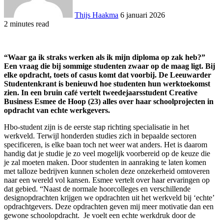
Thijs Haakma
6 januari 2026
2 minutes read
“Waar ga ik straks werken als ik mijn diploma op zak heb?”
Een vraag die bij sommige studenten zwaar op de maag ligt. Bij
elke opdracht, toets of casus komt dat voorbij. De Leeuwarder
Studentenkrant is benieuwd hoe studenten hun werktoekomst
zien. In een bruin café vertelt tweedejaarsstudent Creative
Business Esmee de Hoop (23) alles over haar schoolprojecten in
opdracht van echte werkgevers.
Hbo-student zijn is de eerste stap richting specialisatie in het
werkveld. Terwijl honderden studies zich in bepaalde sectoren
specificeren, is elke baan toch net weer wat anders. Het is daarom
handig dat je studie je zo veel mogelijk voorbereid op de keuze die
je zal moeten maken. Door studenten in aanraking te laten komen
met talloze bedrijven kunnen scholen deze onzekerheid omtoveren
naar een wereld vol kansen. Esmee vertelt over haar ervaringen op
dat gebied. “Naast de normale hoorcolleges en verschillende
designopdrachten krijgen we opdrachten uit het werkveld bij ‘echte’
opdrachtgevers. Deze opdrachten geven mij meer motivatie dan een
gewone schoolopdracht. Je voelt een echte werkdruk door de