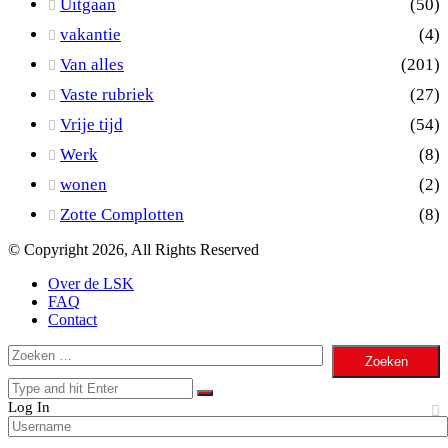
Uitgaan
(50)
vakantie
(4)
Van alles
(201)
Vaste rubriek
(27)
Vrije tijd
(54)
Werk
(8)
wonen
(2)
Zotte Complotten
(8)
© Copyright 2026, All Rights Reserved
Over de LSK
FAQ
Contact
Facebook
Twitter
WhatsApp
Telegram
Viber
Back
Close
Zoeken
to
naar:
Close
top
Search
button
Close
Log In
for