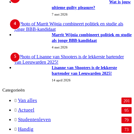
Wat is jouw
ultieme guilty pleasure?
7 mei 2026
Marrit Wijnia combineert politiek en studie
als jonge BBB‑kandidaat
4 mei 2026
Lisanne van Shooters is de lekkerste
bartender van Leeuwarden 2025!
14 april 2026
Categorieën
Van alles
201
Actueel
95
Studentenleven
79
Handig
73