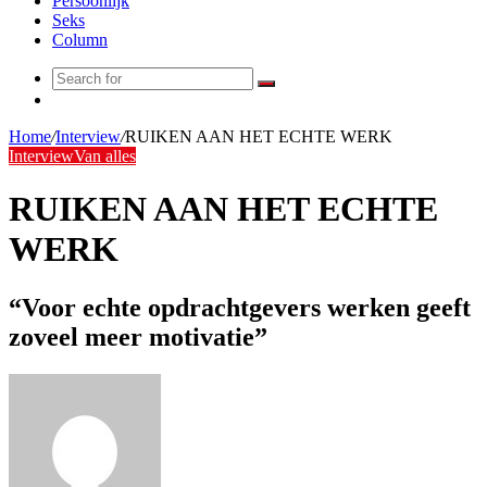
Persoonlijk
Seks
Column
Search
Random
for
Article
Home
/
Interview
/
RUIKEN AAN HET ECHTE WERK
Interview
Van alles
RUIKEN AAN HET ECHTE
WERK
“Voor echte opdrachtgevers werken geeft
zoveel meer motivatie”