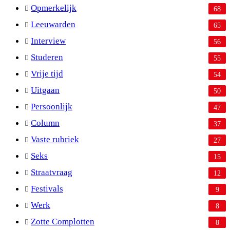
Opmerkelijk
68
Leeuwarden
65
Interview
56
Studeren
55
Vrije tijd
54
Uitgaan
50
Persoonlijk
47
Column
37
Vaste rubriek
27
Seks
15
Straatvraag
12
Festivals
9
Werk
8
Zotte Complotten
8