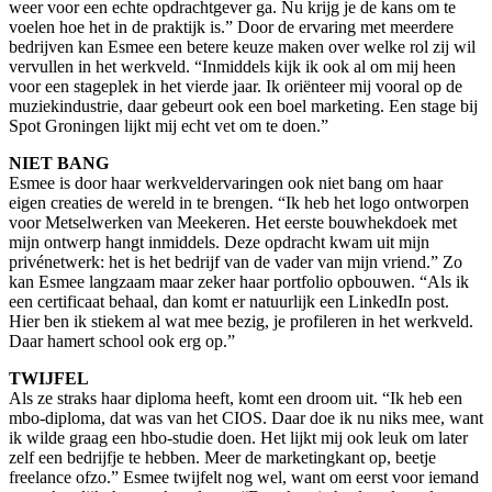
weer voor een echte opdrachtgever ga. Nu krijg je de kans om te
voelen hoe het in de praktijk is.” Door de ervaring met meerdere
bedrijven kan Esmee een betere keuze maken over welke rol zij wil
vervullen in het werkveld. “Inmiddels kijk ik ook al om mij heen
voor een stageplek in het vierde jaar. Ik oriënteer mij vooral op de
muziekindustrie, daar gebeurt ook een boel marketing. Een stage bij
Spot Groningen lijkt mij echt vet om te doen.”
NIET BANG
Esmee is door haar werkveldervaringen ook niet bang om haar
eigen creaties de wereld in te brengen. “Ik heb het logo ontworpen
voor Metselwerken van Meekeren. Het eerste bouwhekdoek met
mijn ontwerp hangt inmiddels. Deze opdracht kwam uit mijn
privénetwerk: het is het bedrijf van de vader van mijn vriend.” Zo
kan Esmee langzaam maar zeker haar portfolio opbouwen. “Als ik
een certificaat behaal, dan komt er natuurlijk een LinkedIn post.
Hier ben ik stiekem al wat mee bezig, je profileren in het werkveld.
Daar hamert school ook erg op.”
TWIJFEL
Als ze straks haar diploma heeft, komt een droom uit. “Ik heb een
mbo-diploma, dat was van het CIOS. Daar doe ik nu niks mee, want
ik wilde graag een hbo-studie doen. Het lijkt mij ook leuk om later
zelf een bedrijfje te hebben. Meer de marketingkant op, beetje
freelance ofzo.” Esmee twijfelt nog wel, want om eerst voor iemand