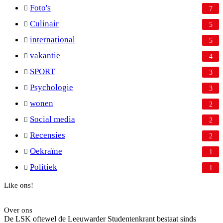
Foto's
7
Culinair
5
international
5
vakantie
4
SPORT
3
Psychologie
3
wonen
2
Social media
2
Recensies
2
Oekraïne
1
Politiek
1
Like ons!
Over ons
De LSK oftewel de Leeuwarder Studentenkrant bestaat sinds