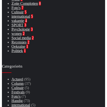
Zotte Complotten
8
Foto's
7
Culinair
5
international
5
vakantie
4
SPORT
3
Psychologie
3
wonen
2
Social media
2
Recensies
2
Oekraïne
1
Politiek
1
Categorieën
Actueel
(95)
Column
(37)
Culinair
(5)
Festivals
(9)
Foto's
(7)
Handig
(73)
international
(5)