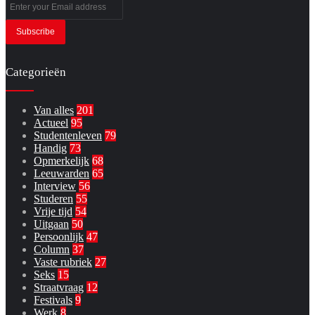
Enter
your
Email
address
Categorieën
Van alles
201
Actueel
95
Studentenleven
79
Handig
73
Opmerkelijk
68
Leeuwarden
65
Interview
56
Studeren
55
Vrije tijd
54
Uitgaan
50
Persoonlijk
47
Column
37
Vaste rubriek
27
Seks
15
Straatvraag
12
Festivals
9
Werk
8