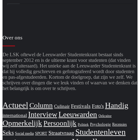
Over ons
De LSK oftewel de Leeuwarder Studentenkrant bestaat sinds
september 2012 en is de ultieme krant voor studenten (dat vinden
wij zelf uiteraard). Het unieke aan de Leeuwarder Studentenkrant is
dat hij volledig geschreven en gefotografeerd wordt door studenten
en pas-afgestudeerden. Kortom de doelgroep, dat zijn we zelf. We
schrijven over dingen die we leuk vinden of waarvan we denken dat
het belangrijk is om over te schrijven.
Actueel
Handig
Column
Festivals
Foto's
Culinair
Interview
Leeuwarden
international
Oekraïne
Opmerkelijk
Persoonlijk
Psychologie
Recensies
Politiek
Studentenleven
Seks
Straatvraag
SPORT
Social media