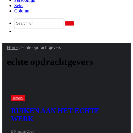
Persoonlijk
Seks
Column
Search
Random
for
Article
Home
/
echte opdrachtgevers
echte opdrachtgevers
Interview
RUIKEN AAN HET ECHTE
WERK
6 januari 2026