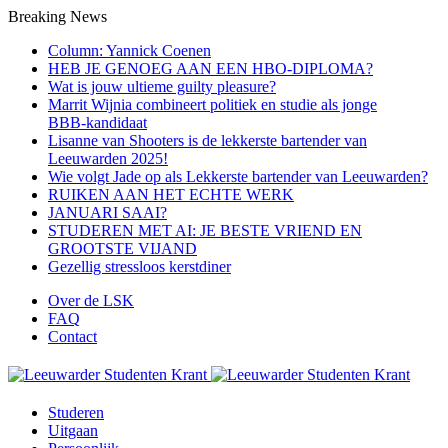
Breaking News
Column: Yannick Coenen
HEB JE GENOEG AAN EEN HBO-DIPLOMA?
Wat is jouw ultieme guilty pleasure?
Marrit Wijnia combineert politiek en studie als jonge
BBB‑kandidaat
Lisanne van Shooters is de lekkerste bartender van
Leeuwarden 2025!
Wie volgt Jade op als Lekkerste bartender van Leeuwarden?
RUIKEN AAN HET ECHTE WERK
JANUARI SAAI?
STUDEREN MET AI: JE BESTE VRIEND EN
GROOTSTE VIJAND
Gezellig stressloos kerstdiner
Over de LSK
FAQ
Contact
Studeren
Uitgaan