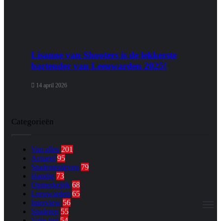
Lisanne van Shooters is de lekkerste
bartender van Leeuwarden 2025!
14 april 2026
Categorieën
Van alles
201
Actueel
95
Studentenleven
79
Handig
73
Opmerkelijk
68
Leeuwarden
65
Interview
56
M
Studeren
55
Vrije tijd
54