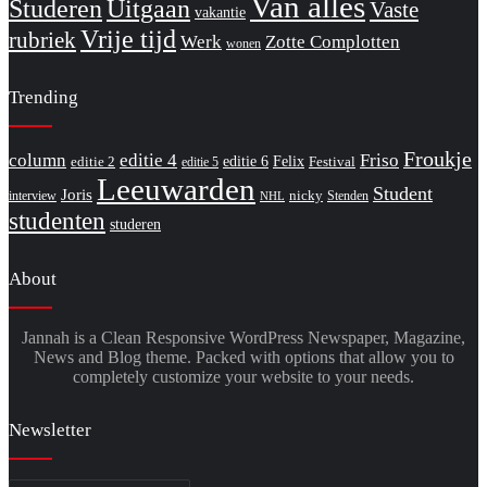
Van alles
Studeren
Uitgaan
Vaste
vakantie
Vrije tijd
rubriek
Werk
Zotte Complotten
wonen
Trending
Froukje
column
editie 4
Friso
editie 6
Felix
editie 2
Festival
editie 5
Leeuwarden
Student
Joris
nicky
interview
Stenden
NHL
studenten
studeren
About
Jannah is a Clean Responsive WordPress Newspaper, Magazine,
News and Blog theme. Packed with options that allow you to
completely customize your website to your needs.
Newsletter