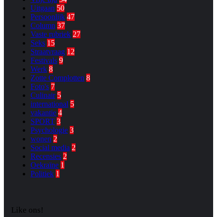
Uitgaan
50
Persoonlijk
47
Column
37
Vaste rubriek
27
Seks
15
Straatvraag
12
Festivals
9
Werk
8
Zotte Complotten
8
Foto's
7
Culinair
5
international
5
vakantie
4
SPORT
3
Psychologie
3
wonen
2
Social media
2
Recensies
2
Oekraïne
1
Politiek
1
Like ons!