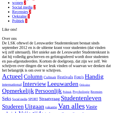
wonen
2
Social media
2
Recensies
2
Oekraïne
1
Politiek
1
Like ons!
Over ons
De LSK oftewel de Leeuwarder Studentenkrant bestaat sinds
september 2012 en is de ultieme krant voor studenten (dat vinden
wij zelf uiteraard). Het unieke aan de Leeuwarder Studentenkrant is
dat hij volledig geschreven en gefotografeerd wordt door studenten
en pas-afgestudeerden. Kortom de doelgroep, dat zijn we zelf. We
schrijven over dingen die we leuk vinden of waarvan we denken dat
het belangrijk is om over te schrijven.
Actueel
Handig
Column
Festivals
Foto's
Culinair
Interview
Leeuwarden
international
Oekraïne
Opmerkelijk
Persoonlijk
Psychologie
Recensies
Politiek
Studentenleven
Seks
Straatvraag
SPORT
Social media
Van alles
Studeren
Uitgaan
Vaste
vakantie