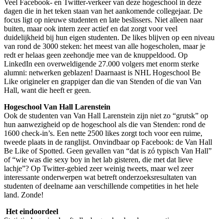
Veel Facebook- en Twitter-verkeer van deze hogeschool in deze
dagen die in het teken staan van het aankomende collegejaar. De
focus ligt op nieuwe studenten en late beslissers. Niet alleen naar
buiten, maar ook intern zeer actief en dat zorgt voor veel
duidelijkheid bij hun eigen studenten. De likes blijven op een niveau
van rond de 3000 steken: het meest van alle hogescholen, maar je
redt er helaas geen zeehondje mee van de knuppeldood. Op
LinkedIn een overweldigende 27.000 volgers met enorm sterke
alumni: netwerken geblazen! Daarnaast is NHL Hogeschool Be
Like origineler en grappiger dan die van Stenden of die van Van
Hall, want die heeft er geen.
Hogeschool Van Hall Larenstein
Ook de studenten van Van Hall Larenstein zijn niet zo “grutsk” op
hun aanwezigheid op de hogeschool als die van Stenden: rond de
1600 check-in’s. Een nette 2500 likes zorgt toch voor een ruime,
tweede plaats in de ranglijst. Onvindbaar op Facebook: de Van Hall
Be Like of Spotted. Geen gevallen van “dat is zó typisch Van Hall”
of “wie was die sexy boy in het lab gisteren, die met dat lieve
lachje”? Op Twitter-gebied zeer weinig tweets, maar wel zeer
interessante onderwerpen wat betreft onderzoeksresultaten van
studenten of deelname aan verschillende competities in het hele
land. Zonde!
He
t eindoordeel