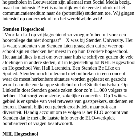
hogescholen in Leeuwarden zijn allemaal met Social Media bezig,
maar hoe intensief? Het is natuurlijk wel de eerste indruk of hét
communicatiemedium naar de (potentiële) studenten toe. Wij gingen
intensief op onderzoek uit op het wereldwijde web!
Stenden Hogeschool
“Voor Jan Lul op vrijdagochtend zo vroeg m’n bed uit voor een
hoorcollege dat niet doorgaat” – X was bij Stenden University. Het
is waar, studenten van Stenden laten graag zien dat ze weer op
school zijn en checken het meest in op hun favoriete hogeschool.
Het aantal likes is niet om over naar huis te schrijven gezien de vele
afdelingen in andere steden, dit in tegenstelling tot NHL Hogeschool
en Hogeschool Van Hall Larentein. Een Stenden Be Like en
Spotted: Stenden mocht uiteraard niet ontbreken in een concept
waar de meest herkenbare situaties worden geplaatst en gezocht
wordt naar die ene knappe studiebol op het Studielandschap. Op
LinkedIn doet Stenden goede zaken door zo’n 11.000 volgers te
hebben. Dat zorgt voor sterke, zakelijke connecties. Op Twitter-
gebied is er sprake van veel retweets van gastsprekers, studenten en
leraren. Daaruit blijkt een gebrek creativiteit, maar ook aan
diversiteit. Handig account om te volgen is het ELO-account van
Stenden dat je met alle laatste info over de ELO-werkplek
bombardeert of vragen beantwoordt.
NHL Hogeschool