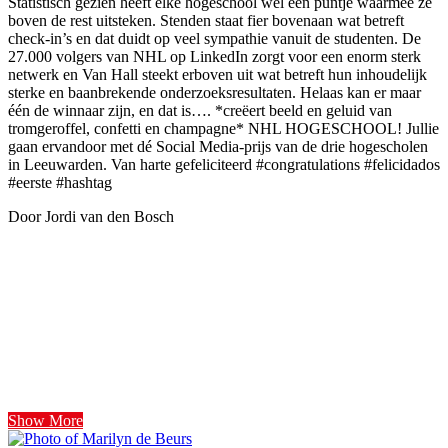
Statistisch gezien heeft elke hogeschool wel een puntje waarmee ze
boven de rest uitsteken. Stenden staat fier bovenaan wat betreft
check-in’s en dat duidt op veel sympathie vanuit de studenten. De
27.000 volgers van NHL op LinkedIn zorgt voor een enorm sterk
netwerk en Van Hall steekt erboven uit wat betreft hun inhoudelijk
sterke en baanbrekende onderzoeksresultaten. Helaas kan er maar
één de winnaar zijn, en dat is…. *creëert beeld en geluid van
tromgeroffel, confetti en champagne* NHL HOGESCHOOL! Jullie
gaan ervandoor met dé Social Media-prijs van de drie hogescholen
in Leeuwarden. Van harte gefeliciteerd #congratulations #felicidados
#eerste #hashtag
Door Jordi van den Bosch
Show More