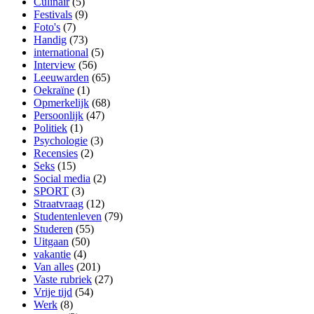
Culinair
(5)
Festivals
(9)
Foto's
(7)
Handig
(73)
international
(5)
Interview
(56)
Leeuwarden
(65)
Oekraïne
(1)
Opmerkelijk
(68)
Persoonlijk
(47)
Politiek
(1)
Psychologie
(3)
Recensies
(2)
Seks
(15)
Social media
(2)
SPORT
(3)
Straatvraag
(12)
Studentenleven
(79)
Studeren
(55)
Uitgaan
(50)
vakantie
(4)
Van alles
(201)
Vaste rubriek
(27)
Vrije tijd
(54)
Werk
(8)