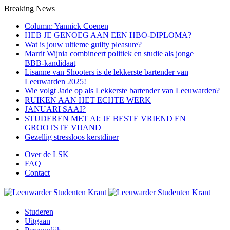
Breaking News
Column: Yannick Coenen
HEB JE GENOEG AAN EEN HBO-DIPLOMA?
Wat is jouw ultieme guilty pleasure?
Marrit Wijnia combineert politiek en studie als jonge
BBB‑kandidaat
Lisanne van Shooters is de lekkerste bartender van
Leeuwarden 2025!
Wie volgt Jade op als Lekkerste bartender van Leeuwarden?
RUIKEN AAN HET ECHTE WERK
JANUARI SAAI?
STUDEREN MET AI: JE BESTE VRIEND EN
GROOTSTE VIJAND
Gezellig stressloos kerstdiner
Over de LSK
FAQ
Contact
Menu
Studeren
Uitgaan