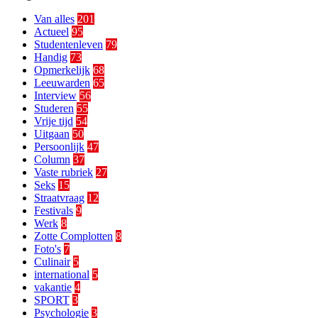
Van alles
201
Actueel
95
Studentenleven
79
Handig
73
Opmerkelijk
68
Leeuwarden
65
Interview
56
Studeren
55
Vrije tijd
54
Uitgaan
50
Persoonlijk
47
Column
37
Vaste rubriek
27
Seks
15
Straatvraag
12
Festivals
9
Werk
8
Zotte Complotten
8
Foto's
7
Culinair
5
international
5
vakantie
4
SPORT
3
Psychologie
3