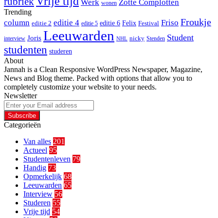
Vrije tijd
rubriek
Werk
Zotte Complotten
wonen
Trending
Froukje
column
editie 4
Friso
editie 6
Felix
editie 2
Festival
editie 5
Leeuwarden
Student
Joris
nicky
interview
Stenden
NHL
studenten
studeren
About
Jannah is a Clean Responsive WordPress Newspaper, Magazine,
News and Blog theme. Packed with options that allow you to
completely customize your website to your needs.
Newsletter
Enter
your
Email
Categorieën
address
Van alles
201
Actueel
95
Studentenleven
79
Handig
73
Opmerkelijk
68
Leeuwarden
65
Interview
56
Studeren
55
Vrije tijd
54