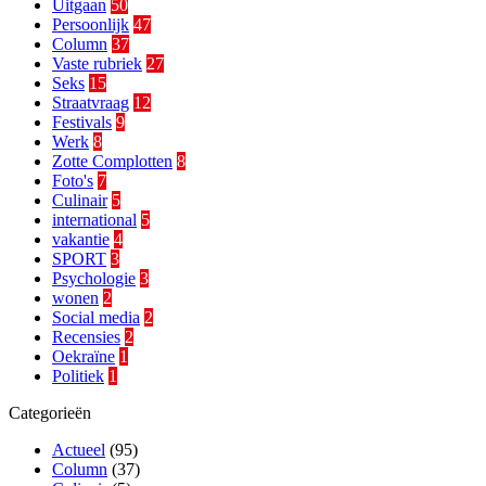
Uitgaan
50
Persoonlijk
47
Column
37
Vaste rubriek
27
Seks
15
Straatvraag
12
Festivals
9
Werk
8
Zotte Complotten
8
Foto's
7
Culinair
5
international
5
vakantie
4
SPORT
3
Psychologie
3
wonen
2
Social media
2
Recensies
2
Oekraïne
1
Politiek
1
Categorieën
Actueel
(95)
Column
(37)