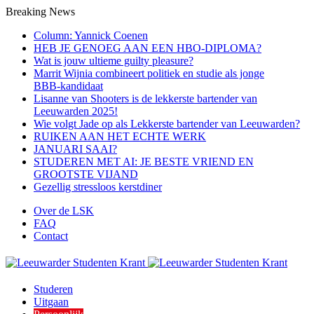
Breaking News
Column: Yannick Coenen
HEB JE GENOEG AAN EEN HBO-DIPLOMA?
Wat is jouw ultieme guilty pleasure?
Marrit Wijnia combineert politiek en studie als jonge
BBB‑kandidaat
Lisanne van Shooters is de lekkerste bartender van
Leeuwarden 2025!
Wie volgt Jade op als Lekkerste bartender van Leeuwarden?
RUIKEN AAN HET ECHTE WERK
JANUARI SAAI?
STUDEREN MET AI: JE BESTE VRIEND EN
GROOTSTE VIJAND
Gezellig stressloos kerstdiner
Over de LSK
FAQ
Contact
Studeren
Uitgaan