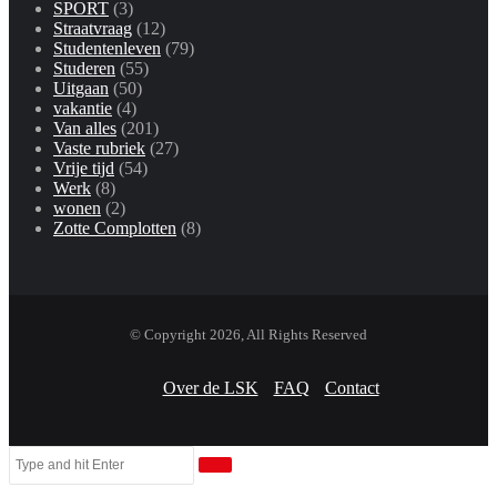
SPORT
(3)
Straatvraag
(12)
Studentenleven
(79)
Studeren
(55)
Uitgaan
(50)
vakantie
(4)
Van alles
(201)
Vaste rubriek
(27)
Vrije tijd
(54)
Werk
(8)
wonen
(2)
Zotte Complotten
(8)
© Copyright 2026, All Rights Reserved
Over de LSK
FAQ
Contact
Facebook
Twitter
WhatsApp
Telegram
Viber
Close
Search
Close