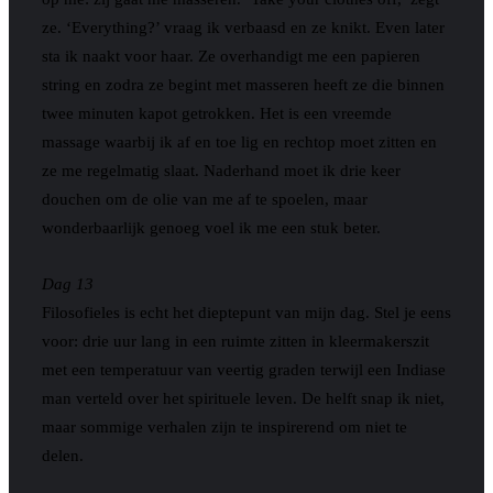
ze. ‘Everything?’ vraag ik verbaasd en ze knikt. Even later
sta ik naakt voor haar. Ze overhandigt me een papieren
string en zodra ze begint met masseren heeft ze die binnen
twee minuten kapot getrokken. Het is een vreemde
massage waarbij ik af en toe lig en rechtop moet zitten en
ze me regelmatig slaat. Naderhand moet ik drie keer
douchen om de olie van me af te spoelen, maar
wonderbaarlijk genoeg voel ik me een stuk beter.
Dag 13
Filosofieles is echt het dieptepunt van mijn dag. Stel je eens
voor: drie uur lang in een ruimte zitten in kleermakerszit
met een temperatuur van veertig graden terwijl een Indiase
man verteld over het spirituele leven. De helft snap ik niet,
maar sommige verhalen zijn te inspirerend om niet te
delen.