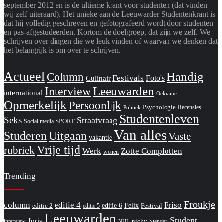
september 2012 en is de ultieme krant voor studenten (dat vinden
wij zelf uiteraard). Het unieke aan de Leeuwarder Studentenkrant is
dat hij volledig geschreven en gefotografeerd wordt door studenten
en pas-afgestudeerden. Kortom de doelgroep, dat zijn we zelf. We
schrijven over dingen die we leuk vinden of waarvan we denken dat
het belangrijk is om over te schrijven.
Actueel
Handig
Column
Festivals
Foto's
Culinair
Interview
Leeuwarden
international
Oekraïne
Opmerkelijk
Persoonlijk
Psychologie
Recensies
Politiek
Studentenleven
Seks
Straatvraag
SPORT
Social media
Van alles
Studeren
Uitgaan
Vaste
vakantie
Vrije tijd
rubriek
Werk
Zotte Complotten
wonen
Trending
Froukje
column
editie 4
Friso
editie 6
Felix
editie 2
Festival
editie 5
Leeuwarden
Student
Joris
nicky
interview
Stenden
NHL