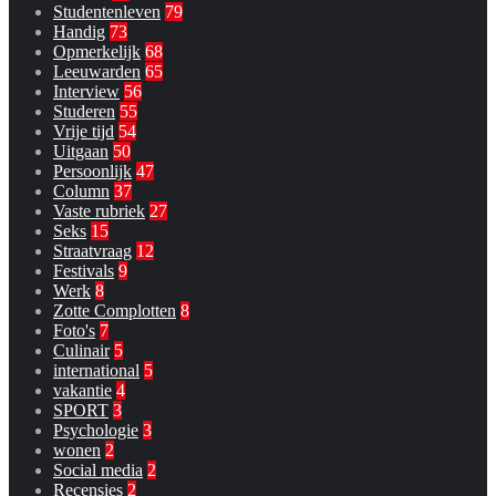
Studentenleven
79
Handig
73
Opmerkelijk
68
Leeuwarden
65
Interview
56
Studeren
55
Vrije tijd
54
Uitgaan
50
Persoonlijk
47
Column
37
Vaste rubriek
27
Seks
15
Straatvraag
12
Festivals
9
Werk
8
Zotte Complotten
8
Foto's
7
Culinair
5
international
5
vakantie
4
SPORT
3
Psychologie
3
wonen
2
Social media
2
Recensies
2