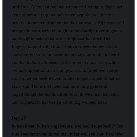
proberen. Allereerst moeten we onszelf reinigen. Sajee zet
een emmer neer op het balkon en zegt dat we hier zes
bekers uit moeten drinken: het is zout water. Hij neemt zelf
het goede voorbeeld en begint onbedaarlijk over te geven
na de vijfde beker; dat is dus blijkbaar het doel. Het
Engelse koppel volgt braaf zijn voorbeeld en even later
aanschouw ik drie mensen die om zes uur in de ochtend
van het balkon afkotsen.
Dit zou ook zomaar een wilde
avond stappen kunnen zijn geweest. Ik proef een slokje
zout water en besluit even binnen te gaan zitten totdat ze
klaar zijn. Het is niet helemaal mijn ding geloof ik.
Tegen de tijd dat het lunchtijd is zit ik weer aan een stuk
chocoladetaart, dat vasten komt nog wel een keer.
Dag 28
Ik ben klaar. Ik ben yogalerares, wie had dat gedacht? Een
stuk spaghetti voel ik me niet, maar wel een stuk flexibeler.