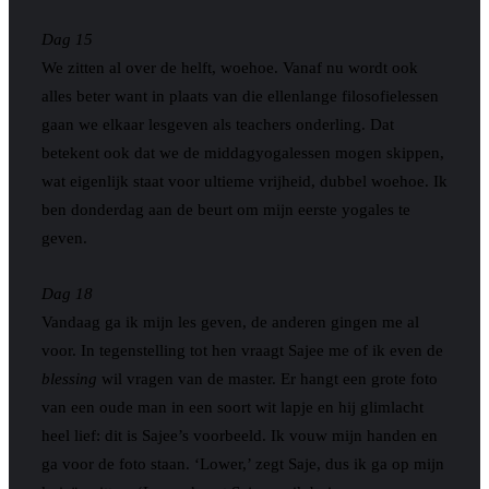
Dag 15
We zitten al over de helft, woehoe. Vanaf nu wordt ook
alles beter want in plaats van die ellenlange filosofielessen
gaan we elkaar lesgeven als teachers onderling. Dat
betekent ook dat we de middagyogalessen mogen skippen,
wat eigenlijk staat voor ultieme vrijheid, dubbel woehoe. Ik
ben donderdag aan de beurt om mijn eerste yogales te
geven.
Dag 18
Vandaag ga ik mijn les geven, de anderen gingen me al
voor. In tegenstelling tot hen vraagt Sajee me of ik even de
blessing
wil vragen van de master. Er hangt een grote foto
van een oude man in een soort wit lapje en hij glimlacht
heel lief: dit is Sajee’s voorbeeld. Ik vouw mijn handen en
ga voor de foto staan. ‘Lower,’ zegt Saje, dus ik ga op mijn