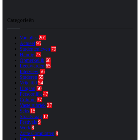
Categorieën
Van alles
201
Actueel
95
Studentenleven
79
Handig
73
Opmerkelijk
68
Leeuwarden
65
Interview
56
Studeren
55
Vrije tijd
54
Uitgaan
50
Persoonlijk
47
Column
37
Vaste rubriek
27
Seks
15
Straatvraag
12
Festivals
9
Werk
8
Zotte Complotten
8
Foto's
7