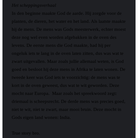
Het scheppingsverhaal
In den beginne maakte God de aarde. Hij zorgde voor de
planten, de dieren, het water en het land. Als laatste maakte
hij de mens. De mens was Gods meesterwerk, echter moest
deze nog wel even worden afgebakken in de oven des
levens. De eerste mens die God maakte, had hij per
ongeluk iets te lang in de oven laten zitten, dus was wat te
zwart uitgevallen. Maar zoals jullie allemaal weten, is God
goed en besloot hij deze mens in Afrika te laten wonen. De
tweede keer was God iets te voorzichtig: de mens was te
kort in de oven geweest, dus wat te wit geworden. Deze
mocht naar Europa.
Maar zoals het spreekwoord zegt:
driemaal is scheepsrecht. De derde mens was precies goed,
niet te wit, niet te zwart, maar mooi bruin. Deze mocht in
Gods eigen land wonen: India.
True story bro.