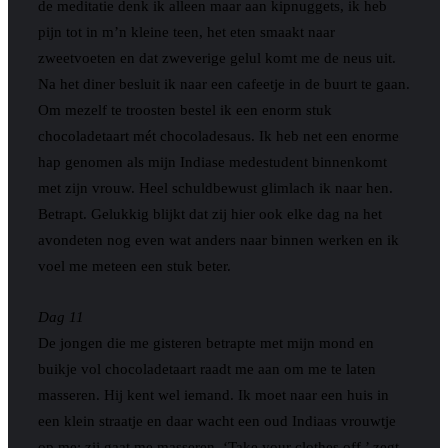
de meditatie denk ik alleen maar aan kipnuggets, ik heb
pijn tot in m’n kleine teen, het eten smaakt naar
zweetvoeten en dat zweverige gelul komt me de neus uit.
Na het diner besluit ik naar een cafeetje in de buurt te gaan.
Om mezelf te troosten bestel ik een enorm stuk
chocoladetaart mét chocoladesaus. Ik heb net een enorme
hap genomen als mijn Indiase medestudent binnenkomt
met zijn vrouw. Heel schuldbewust glimlach ik naar hen.
Betrapt. Gelukkig blijkt dat zij hier ook elke dag na het
avondeten nog even wat anders naar binnen werken en ik
voel me meteen een stuk beter.
Dag 11
De jongen die me gisteren betrapte met mijn mond en
buikje vol chocoladetaart raadt me aan om me te laten
masseren. Hij kent wel iemand. Ik moet naar een huis in
een klein straatje en daar wacht een oud Indiaas vrouwtje
op me: zij gaat me masseren. ‘Take your clothes off,’ zegt