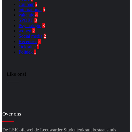
Culinair
5
international
5
vakantie
4
SPORT
3
Psychologie
3
wonen
2
Social media
2
Recensies
2
Oekraïne
1
Politiek
1
Like ons!
Over ons
De LSK oftewel de Leeuwarder Studentenkrant bestaat sinds