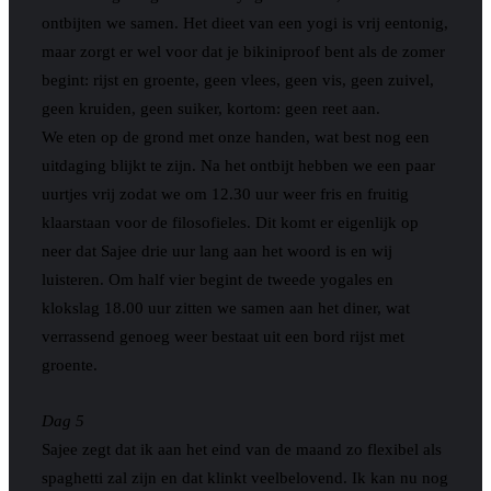
ontbijten we samen. Het dieet van een yogi is vrij eentonig,
maar zorgt er wel voor dat je bikiniproof bent als de zomer
begint: rijst en groente, geen vlees, geen vis, geen zuivel,
geen kruiden, geen suiker, kortom: geen reet aan.
We eten op de grond met onze handen, wat best nog een
uitdaging blijkt te zijn. Na het ontbijt hebben we een paar
uurtjes vrij zodat we om 12.30 uur weer fris en fruitig
klaarstaan voor de filosofieles. Dit komt er eigenlijk op
neer dat Sajee drie uur lang aan het woord is en wij
luisteren. Om half vier begint de tweede yogales en
klokslag 18.00 uur zitten we samen aan het diner, wat
verrassend genoeg weer bestaat uit een bord rijst met
groente.
Dag 5
Sajee zegt dat ik aan het eind van de maand zo flexibel als
spaghetti zal zijn en dat klinkt veelbelovend. Ik kan nu nog