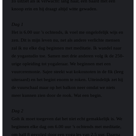
zo uitziet als ik verwacht: lang haar, een baard met een
knoop erin en hij draagt altijd witte gewaden.
Dag 1
Het is 6.00 uur ’s ochtends, ik voel me ongelofelijk wijs en
zen. Dit is mijn leven nu, net als andere verlichte mensen
zal ik nu elke dag beginnen met meditatie. Ik wandel naar
de yogastudio toe. Samen met drie anderen volg ik de 250-
urige opleiding tot yogaleraar. We beginnen met een
vuurceremonie. Sajee steekt wat kokosnoten in de fik (leeg
uiteraard) en het begint enorm te roken. Uiteindelijk zet hij
de vuurschaal maar op het balkon neer omdat we niets
meer kunnen zien door de rook. Wat een begin.
Dag 2
Goh ik moet toegeven dat het niet echt gemakkelijk is. We
beginnen elke dag om 6.00 uur ’s ochtends met meditatie,
om half 8 gevolgd door een yoga les van 2,5 uur. Daarna