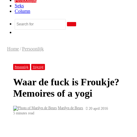
Persoonlijk
Seks
Column
Search
Random
for
Article
Home
/
Persoonlijk
Persoonlijk
Vrije tijd
Waar de fuck is Froukje?
Memoires of a yogi
Marilyn de Beurs
20 april 2016
5 minutes read