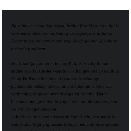
Na ruim vier maanden reizen, besluit Froukje dat het tijd is
voor iets anders: een opleiding tot yogaleraar in India.
Dat ze nog nooit eerder aan yoga heeft gedaan, lijkt haar
niet zo’n probleem.
Het is half januari en ik ben op Bali. Hier volg ik onder
andere een Tai Chi-les waardoor ik het gevoel heb dat ik in
Kung-Fu Panda ben beland (zonder de schattige
pandaberen helaas) en besluit ik dat het tijd is voor wat
verdieping: ik ga een maand yoga’en in India. Dat ik
helemaal niet goed ben in yoga en het nooit doe, vergeten
we voor het gemak even.
Ik boek een ticket en arriveer in Fort-Kochi, een stadje in
Zuid-India. Mijn yogimaster is Sajee, iemand die er precies