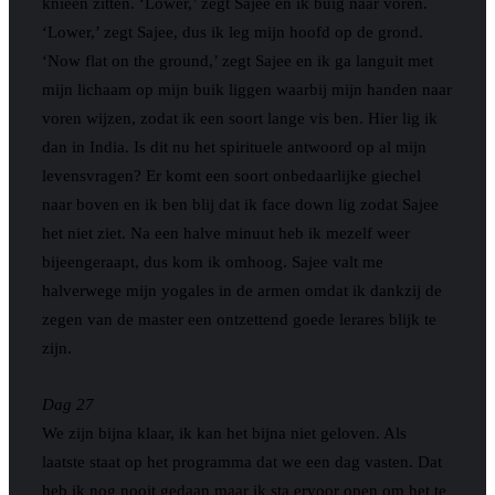
knieën zitten. ‘Lower,’ zegt Sajee en ik buig naar voren.
‘Lower,’ zegt Sajee, dus ik leg mijn hoofd op de grond.
‘Now flat on the ground,’ zegt Sajee en ik ga languit met
mijn lichaam op mijn buik liggen waarbij mijn handen naar
voren wijzen, zodat ik een soort lange vis ben. Hier lig ik
dan in India. Is dit nu het spirituele antwoord op al mijn
levensvragen? Er komt een soort onbedaarlijke giechel
naar boven en ik ben blij dat ik face down lig zodat Sajee
het niet ziet. Na een halve minuut heb ik mezelf weer
bijeengeraapt, dus kom ik omhoog. Sajee valt me
halverwege mijn yogales in de armen omdat ik dankzij de
zegen van de master een ontzettend goede lerares blijk te
zijn.
Dag 27
We zijn bijna klaar, ik kan het bijna niet geloven. Als
laatste staat op het programma dat we een dag vasten. Dat
heb ik nog nooit gedaan maar ik sta ervoor open om het te