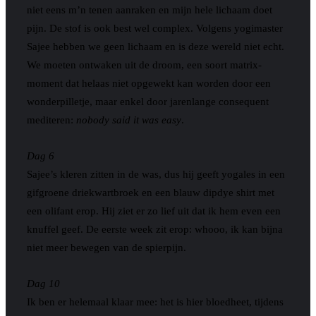
niet eens m’n tenen aanraken en mijn hele lichaam doet
pijn. De stof is ook best wel complex. Volgens yogimaster
Sajee hebben we geen lichaam en is deze wereld niet echt.
We moeten ontwaken uit de droom, een soort matrix-
moment dat helaas niet opgewekt kan worden door een
wonderpilletje, maar enkel door jarenlange consequent
mediteren:
nobody said it was easy
.
Dag 6
Sajee’s kleren zitten in de was, dus hij geeft yogales in een
gifgroene driekwartbroek en een blauw dipdye shirt met
een olifant erop. Hij ziet er zo lief uit dat ik hem even een
knuffel geef. De eerste week zit erop: whooo, ik kan bijna
niet meer bewegen van de spierpijn.
Dag 10
Ik ben er helemaal klaar mee: het is hier bloedheet, tijdens