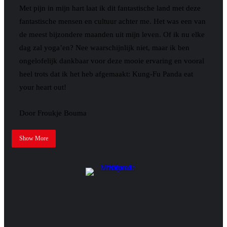
Met pijn in mijn hart laat ik dit fantastische land met deze
fantastische mensen en cultuur achter me. Het was een van
de meest bijzondere maanden uit mijn leven. Of ik nu elke
dag zal yoga’en? Nee waarschijnlijk niet, maar ik ben
ongelofelijk dankbaar voor deze mooie ervaring en vooral
heel trots dat ik het heb afgemaakt: Kung-Fu Panda eat
your heart out!
Door Froukje Bouma
Show More