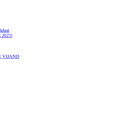
idaat
n 2025!
E VIJAND