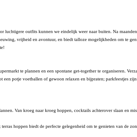
r luchtigere outfits kunnen we eindelijk weer naar buiten. Na maanden 
ieuwing, vrijheid en avontuur, en biedt talloze mogelijkheden om te gen
te!
supermarkt te plannen en een spontane get-together te organiseren. Verza
t een potje voetballen of gewoon relaxen en bijpraten; parkfeestjes zi
e plannen. Van kroeg naar kroeg hoppen, cocktails achterover slaan en mi
; terras hoppen biedt de perfecte gelegenheid om te genieten van de zon