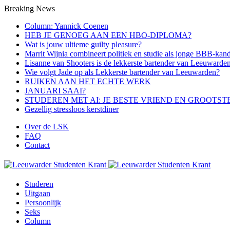
Breaking News
Column: Yannick Coenen
HEB JE GENOEG AAN EEN HBO-DIPLOMA?
Wat is jouw ultieme guilty pleasure?
Marrit Wijnia combineert politiek en studie als jonge BBB‑kand
Lisanne van Shooters is de lekkerste bartender van Leeuwarde
Wie volgt Jade op als Lekkerste bartender van Leeuwarden?
RUIKEN AAN HET ECHTE WERK
JANUARI SAAI?
STUDEREN MET AI: JE BESTE VRIEND EN GROOTST
Gezellig stressloos kerstdiner
Over de LSK
FAQ
Contact
Studeren
Uitgaan
Persoonlijk
Seks
Column