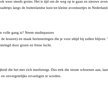
k weer steeds groter. Het is tijd om de weg op te gaan en nieuwe avont
oadtrips langs de buitenlandse kust tot kleine avontuurtjes in Nederlan
e in volle gang is? Neem studiepauzes
de lesuren) en maak herinneringen die je voor altijd bij zullen blijven. 
mringd door groen en frisse lucht.
vrijheid die het met zich meebrengt. Dus trek die stoute schoenen aan, l
e en onvergetelijke ervaringen te worden.