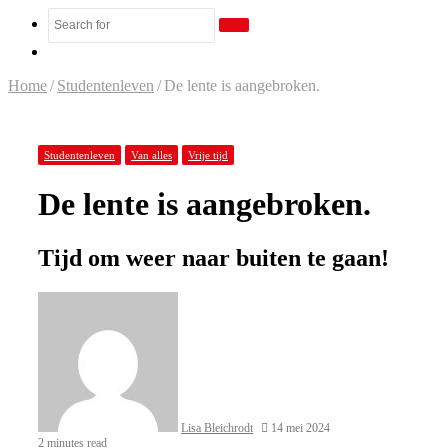
Search
Random
for
Article
Home
/
Studentenleven
/
De lente is aangebroken.
Studentenleven
Van alles
Vrije tijd
De lente is aangebroken.
Tijd om weer naar buiten te gaan!
Lisa Bleichrodt
14 mei 2024
2 minutes read