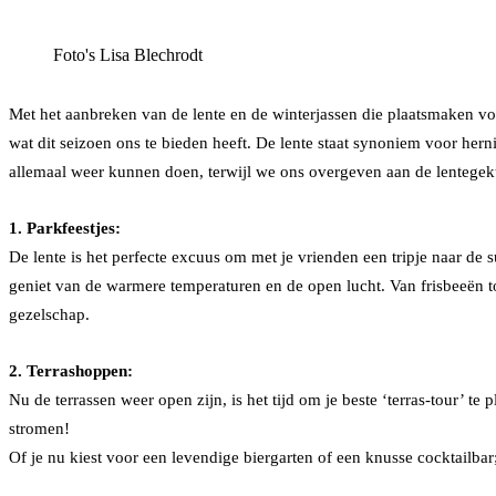
Foto's Lisa Blechrodt
Facebook
Twitter
LinkedIn
Tumblr
Pinterest
Reddit
WhatsApp
Met het aanbreken van de lente en de winterjassen die plaatsmaken voo
wat dit seizoen ons te bieden heeft. De lente staat synoniem voor hern
allemaal weer kunnen doen, terwijl we ons overgeven aan de lentegek
1. Parkfeestjes:
De lente is het perfecte excuus om met je vrienden een tripje naar de 
geniet van de warmere temperaturen en de open lucht. Van frisbeeën to
gezelschap.
2. Terrashoppen:
Nu de terrassen weer open zijn, is het tijd om je beste ‘terras-tour’ t
stromen!
Of je nu kiest voor een levendige biergarten of een knusse cocktailbar