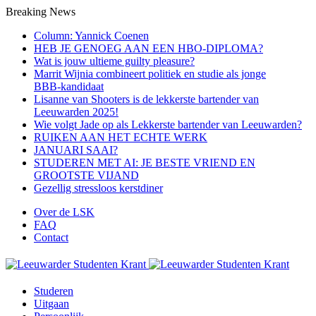
Breaking News
Column: Yannick Coenen
HEB JE GENOEG AAN EEN HBO-DIPLOMA?
Wat is jouw ultieme guilty pleasure?
Marrit Wijnia combineert politiek en studie als jonge
BBB‑kandidaat
Lisanne van Shooters is de lekkerste bartender van
Leeuwarden 2025!
Wie volgt Jade op als Lekkerste bartender van Leeuwarden?
RUIKEN AAN HET ECHTE WERK
JANUARI SAAI?
STUDEREN MET AI: JE BESTE VRIEND EN
GROOTSTE VIJAND
Gezellig stressloos kerstdiner
Over de LSK
FAQ
Contact
Menu
Studeren
Uitgaan