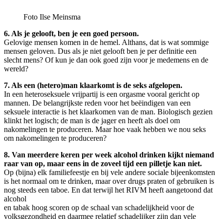
Foto Ilse Meinsma
6. Als je gelooft, ben je een goed persoon.
Gelovige mensen komen in de hemel. Althans, dat is wat sommige
mensen geloven. Dus als je niet gelooft ben je per definitie een
slecht mens? Of kun je dan ook goed zijn voor je medemens en de
wereld?
7. Als een (hetero)man klaarkomt is de seks afgelopen.
In een heteroseksuele vrijpartij is een orgasme vooral gericht op
mannen. De belangrijkste reden voor het beëindigen van een
seksuele interactie is het klaarkomen van de man. Biologisch gezien
klinkt het logisch; de man is de jager en heeft als doel om
nakomelingen te produceren. Maar hoe vaak hebben we nou seks
om nakomelingen te produceren?
8. Van meerdere keren per week alcohol drinken kijkt niemand
raar van op, maar eens in de zoveel tijd een
pilletje kan niet.
Op (bijna) elk familiefeestje en bij vele andere sociale bijeenkomsten
is het normaal om te drinken, maar over drugs praten of gebruiken is
nog steeds een taboe. En dat terwijl het RIVM heeft aangetoond dat
alcohol
en tabak hoog scoren op de schaal van schadelijkheid voor de
volksgezondheid en daarmee relatief schadelijker zijn dan vele