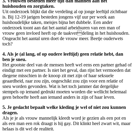
3. Vrouwen besteden meer tijd dan mannen aan het
huishouden en zorgtaken.
Uit onderzoek blijkt dat die verdeling al op jonge leeftijd zichtbaar
is. Bij 12-19 jarigen besteden jongens vijf uur per week aan
huishoudelijke taken, meisjes bijna het dubbele. Een ander
onderzoek toont aan dat het aantal arbeidsuren van een man of
vrouw geen invloed heeft op de taakverdeling in het huishouden.
Ongeacht het aantal uren doet de vrouw meer. Beetje ouderwets
toch?
4. Als je (al lang, of op oudere leeftijd) geen relatie hebt, dan
ben je sneu.
Het grootste deel van de mensen heeft wel eens een partner gehad of
eindigt met een partner. Is niet het geval, dan rijst het vermoeden dat
diegene misschien in de knoop zit met zijn of haar seksuele
geaardheid, raar zou zijn, ongeschikt zou zijn voor een relatie of
sneu worden gevonden. Wat is het toch jammer dat dergelijke
stempels op iemand gedrukt moeten worden die wellicht helemaal
geen behoefte heeft aan iemand anders in zijn of haar leven.
5. Je geslacht bepaalt welke kleding je wel of niet zou kunnen
dragen.
Als je je als vrouw mannelijk kleedt word je gezien als een pot en
als een man een rok draagt is hij gay. Dit klinkt heel zwart wit, maar
helaas is dit wel de realiteit.