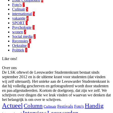
Zotte Complotten
8
Foto's
7
Culinair
5
international
5
vakantie
4
SPORT
3
Psychologie
3
wonen
2
Social media
2
Recensies
2
Oekraïne
1
Politiek
1
Like ons!
Over ons
De LSK oftewel de Leeuwarder Studentenkrant bestaat sinds
september 2012 en is de ultieme krant voor studenten (dat vinden
wij zelf uiteraard). Het unieke aan de Leeuwarder Studentenkrant is
dat hij volledig geschreven en gefotografeerd wordt door studenten
en pas-afgestudeerden. Kortom de doelgroep, dat zijn we zelf. We
schrijven over dingen die we leuk vinden of waarvan we denken dat
het belangrijk is om over te schrijven.
Actueel
Handig
Column
Festivals
Foto's
Culinair
Interview
Leeuwarden