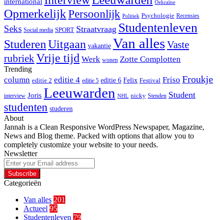
international
Oekraïne
Opmerkelijk
Persoonlijk
Psychologie
Recensies
Politiek
Studentenleven
Seks
Straatvraag
SPORT
Social media
Van alles
Studeren
Uitgaan
Vaste
vakantie
Vrije tijd
rubriek
Werk
Zotte Complotten
wonen
Trending
Froukje
column
editie 4
Friso
editie 6
Felix
editie 2
Festival
editie 5
Leeuwarden
Student
Joris
nicky
interview
Stenden
NHL
studenten
studeren
About
Jannah is a Clean Responsive WordPress Newspaper, Magazine,
News and Blog theme. Packed with options that allow you to
completely customize your website to your needs.
Newsletter
Enter
your
Email
Categorieën
address
Van alles
201
Actueel
95
Studentenleven
79