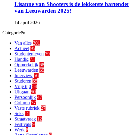
Lisanne van Shooters is de lekkerste bartender
van Leeuwarden 2025!
14 april 2026
Categorieën
Van alles
201
Actueel
95
Studentenleven
79
Handig
73
Opmerkelijk
68
Leeuwarden
65
Interview
56
Studeren
55
Vrije tijd
54
Uitgaan
50
Persoonlijk
47
Column
37
Vaste rubriek
27
Seks
15
Straatvraag
12
Festivals
9
Werk
8