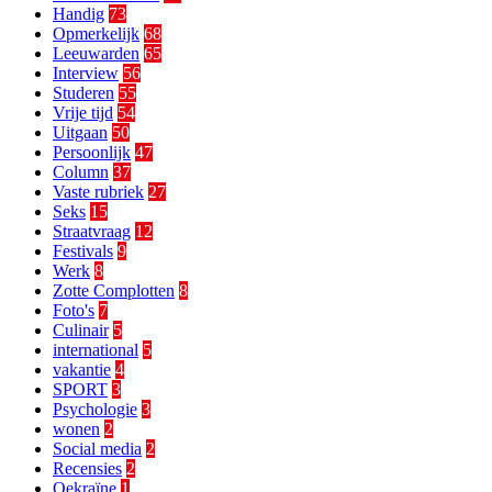
Handig
73
Opmerkelijk
68
Leeuwarden
65
Interview
56
Studeren
55
Vrije tijd
54
Uitgaan
50
Persoonlijk
47
Column
37
Vaste rubriek
27
Seks
15
Straatvraag
12
Festivals
9
Werk
8
Zotte Complotten
8
Foto's
7
Culinair
5
international
5
vakantie
4
SPORT
3
Psychologie
3
wonen
2
Social media
2
Recensies
2
Oekraïne
1