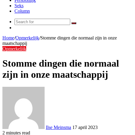
Persoonlijk
Seks
Column
Search
Random
for
Article
Home
/
Opmerkelijk
/
Stomme dingen die normaal zijn in onze
maatschappij
Opmerkelijk
Stomme dingen die normaal
zijn in onze maatschappij
Ilse Meinsma
17 april 2023
2 minutes read