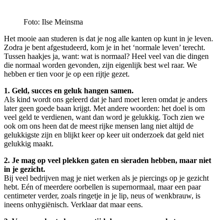
Foto: Ilse Meinsma
Het mooie aan studeren is dat je nog alle kanten op kunt in je leven.
Zodra je bent afgestudeerd, kom je in het ‘normale leven’ terecht.
Tussen haakjes ja, want: wat is normaal? Heel veel van die dingen
die normaal worden gevonden, zijn eigenlijk best wel raar. We
hebben er tien voor je op een rijtje gezet.
1. Geld, succes en geluk hangen samen.
Als kind wordt ons geleerd dat je hard moet leren omdat je anders
later geen goede baan krijgt. Met andere woorden: het doel is om
veel geld te verdienen, want dan word je gelukkig. Toch zien we
ook om ons heen dat de meest rijke mensen lang niet altijd de
gelukkigste zijn en blijkt keer op keer uit onderzoek dat geld niet
gelukkig maakt.
2. Je mag op veel plekken gaten en sieraden hebben, maar niet
in je gezicht.
Bij veel bedrijven mag je niet werken als je piercings op je gezicht
hebt. Eén of meerdere oorbellen is supernormaal, maar een paar
centimeter verder, zoals ringetje in je lip, neus of wenkbrauw, is
ineens onhygiënisch. Verklaar dat maar eens.