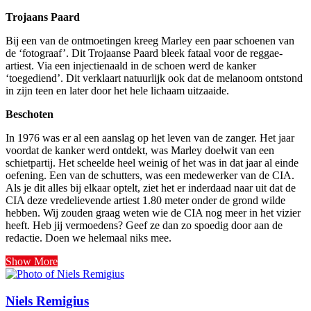
Trojaans Paard
Bij een van de ontmoetingen kreeg Marley een paar schoenen van
de ‘fotograaf’. Dit Trojaanse Paard bleek fataal voor de reggae-
artiest. Via een injectienaald in de schoen werd de kanker
‘toegediend’. Dit verklaart natuurlijk ook dat de melanoom ontstond
in zijn teen en later door het hele lichaam uitzaaide.
Beschoten
In 1976 was er al een aanslag op het leven van de zanger. Het jaar
voordat de kanker werd ontdekt, was Marley doelwit van een
schietpartij. Het scheelde heel weinig of het was in dat jaar al einde
oefening. Een van de schutters, was een medewerker van de CIA.
Als je dit alles bij elkaar optelt, ziet het er inderdaad naar uit dat de
CIA deze vredelievende artiest 1.80 meter onder de grond wilde
hebben. Wij zouden graag weten wie de CIA nog meer in het vizier
heeft. Heb jij vermoedens? Geef ze dan zo spoedig door aan de
redactie. Doen we helemaal niks mee.
Show More
Niels Remigius