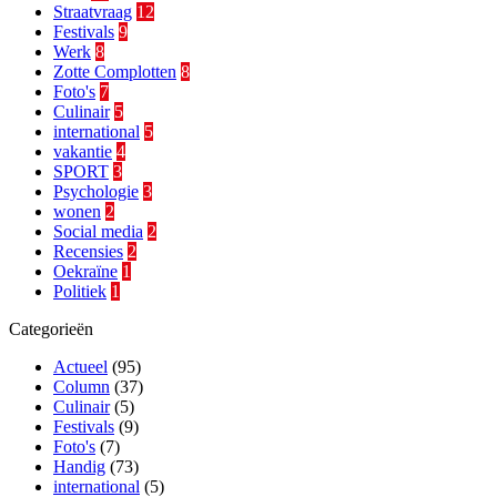
Straatvraag
12
Festivals
9
Werk
8
Zotte Complotten
8
Foto's
7
Culinair
5
international
5
vakantie
4
SPORT
3
Psychologie
3
wonen
2
Social media
2
Recensies
2
Oekraïne
1
Politiek
1
Categorieën
Actueel
(95)
Column
(37)
Culinair
(5)
Festivals
(9)
Foto's
(7)
Handig
(73)
international
(5)