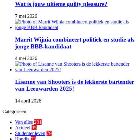
Wat is jouw ultieme guilty pleasure?
7 mei 2026
Marrit Wijnia combineert politiek en studie als
jonge BBB‑kandidaat
4 mei 2026
Lisanne van Shooters is de lekkerste bartender
van Leeuwarden 2025!
14 april 2026
Categorieën
Van alles
201
Actueel
95
Studentenleven
79
Handig
73