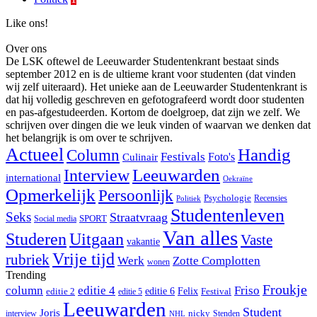
Like ons!
Over ons
De LSK oftewel de Leeuwarder Studentenkrant bestaat sinds
september 2012 en is de ultieme krant voor studenten (dat vinden
wij zelf uiteraard). Het unieke aan de Leeuwarder Studentenkrant is
dat hij volledig geschreven en gefotografeerd wordt door studenten
en pas-afgestudeerden. Kortom de doelgroep, dat zijn we zelf. We
schrijven over dingen die we leuk vinden of waarvan we denken dat
het belangrijk is om over te schrijven.
Actueel
Handig
Column
Festivals
Foto's
Culinair
Interview
Leeuwarden
international
Oekraïne
Opmerkelijk
Persoonlijk
Psychologie
Recensies
Politiek
Studentenleven
Seks
Straatvraag
SPORT
Social media
Van alles
Studeren
Uitgaan
Vaste
vakantie
Vrije tijd
rubriek
Werk
Zotte Complotten
wonen
Trending
Froukje
column
editie 4
Friso
editie 6
Felix
editie 2
Festival
editie 5
Leeuwarden
Student
Joris
nicky
interview
Stenden
NHL