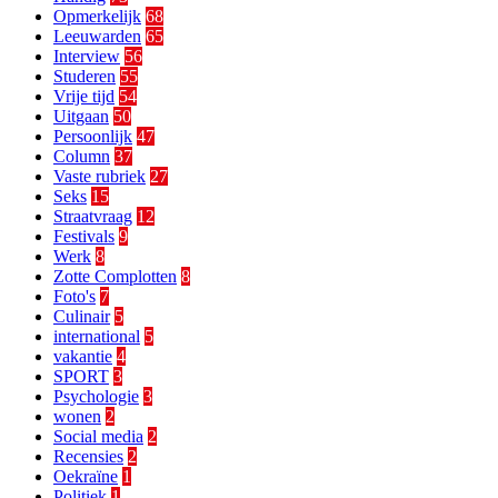
Opmerkelijk
68
Leeuwarden
65
Interview
56
Studeren
55
Vrije tijd
54
Uitgaan
50
Persoonlijk
47
Column
37
Vaste rubriek
27
Seks
15
Straatvraag
12
Festivals
9
Werk
8
Zotte Complotten
8
Foto's
7
Culinair
5
international
5
vakantie
4
SPORT
3
Psychologie
3
wonen
2
Social media
2
Recensies
2
Oekraïne
1
Politiek
1