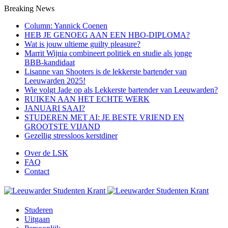
Breaking News
Column: Yannick Coenen
HEB JE GENOEG AAN EEN HBO-DIPLOMA?
Wat is jouw ultieme guilty pleasure?
Marrit Wijnia combineert politiek en studie als jonge
BBB‑kandidaat
Lisanne van Shooters is de lekkerste bartender van
Leeuwarden 2025!
Wie volgt Jade op als Lekkerste bartender van Leeuwarden?
RUIKEN AAN HET ECHTE WERK
JANUARI SAAI?
STUDEREN MET AI: JE BESTE VRIEND EN
GROOTSTE VIJAND
Gezellig stressloos kerstdiner
Over de LSK
FAQ
Contact
Menu
Studeren
Uitgaan