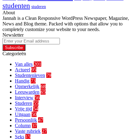
studenten
studeren
About
Jannah is a Clean Responsive WordPress Newspaper, Magazine,
News and Blog theme. Packed with options that allow you to
completely customize your website to your needs.
Newsletter
Enter
your
Email
Categorieën
address
Van alles
201
Actueel
95
Studentenleven
79
Handig
73
Opmerkelijk
68
Leeuwarden
65
Interview
56
Studeren
55
Vrije tijd
54
Uitgaan
50
Persoonlijk
47
Column
37
Vaste rubriek
27
Seks
15