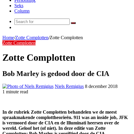
Persoonlijk
Seks
Column
Search
Random
for
Article
Home
/
Zotte Complotten
/
Zotte Complotten
Zotte Complotten
Zotte Complotten
Bob Marley is gedood door de CIA
Niels Remigius
8 december 2018
1 minute read
In de rubriek Zotte Complotten behandelen we de meest
spraakmakende complottheorieën. 911 was an inside job, JFK
is vermoord door de CIA en de Illuminati heersen over de
wereld. Geloof het (of niet). In deze editie van Zotte
Complotten: Bob Marley is vergiftigd door de CIA.