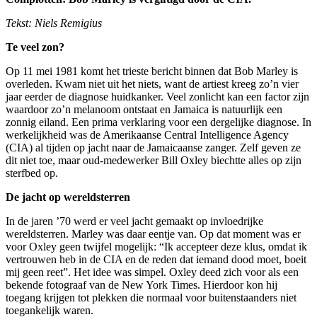
Tekst: Niels Remigius
Te veel zon?
Op 11 mei 1981 komt het trieste bericht binnen dat Bob Marley is
overleden. Kwam niet uit het niets, want de artiest kreeg zo’n vier
jaar eerder de diagnose huidkanker. Veel zonlicht kan een factor zijn
waardoor zo’n melanoom ontstaat en Jamaica is natuurlijk een
zonnig eiland. Een prima verklaring voor een dergelijke diagnose. In
werkelijkheid was de Amerikaanse Central Intelligence Agency
(CIA) al tijden op jacht naar de Jamaicaanse zanger. Zelf geven ze
dit niet toe, maar oud-medewerker Bill Oxley biechtte alles op zijn
sterfbed op.
De jacht op wereldsterren
In de jaren ’70 werd er veel jacht gemaakt op invloedrijke
wereldsterren. Marley was daar eentje van. Op dat moment was er
voor Oxley geen twijfel mogelijk: “Ik accepteer deze klus, omdat ik
vertrouwen heb in de CIA en de reden dat iemand dood moet, boeit
mij geen reet”. Het idee was simpel. Oxley deed zich voor als een
bekende fotograaf van de New York Times. Hierdoor kon hij
toegang krijgen tot plekken die normaal voor buitenstaanders niet
toegankelijk waren.