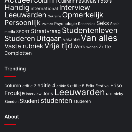
Column
Festivals
Foto's
Culinair
Handig
Interview
international
Leeuwarden
Opmerkelijk
Oekraïne
Persoonlijk
Seks
Psychologie
Recensies
Social
Politiek
Studentenleven
Straatvraag
SPORT
media
Van alles
Studeren
Uitgaan
vakantie
Vrije tijd
Vaste rubriek
Werk
Zotte
wonen
Complotten
Trending
editie 4
column
Friso
editie 6
Felix
editie 2
Festival
editie 5
Leeuwarden
Froukje
Joris
nicky
interview
NHL
studenten
Student
studeren
Stenden
About