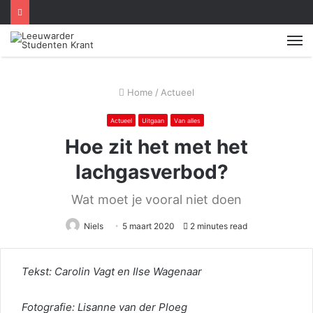
M
Home
/
Actueel
Actueel
Uitgaan
Van alles
Hoe zit het met het
lachgasverbod?
Wat moet je vooral niet doen
Niels
5 maart 2020
2 minutes read
Tekst: Carolin Vagt en Ilse Wagenaar
Fotografie: Lisanne van der Ploeg