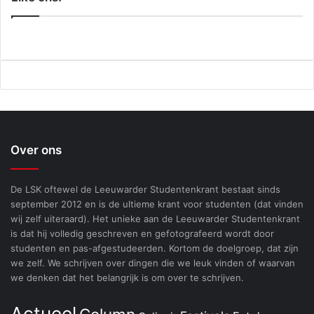
Over ons
De LSK oftewel de Leeuwarder Studentenkrant bestaat sinds
september 2012 en is de ultieme krant voor studenten (dat vinden
wij zelf uiteraard). Het unieke aan de Leeuwarder Studentenkrant
is dat hij volledig geschreven en gefotografeerd wordt door
studenten en pas-afgestudeerden. Kortom de doelgroep, dat zijn
we zelf. We schrijven over dingen die we leuk vinden of waarvan
we denken dat het belangrijk is om over te schrijven.
Actueel