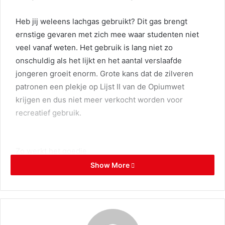
Heb jij weleens lachgas gebruikt? Dit gas brengt
ernstige gevaren met zich mee waar studenten niet
veel vanaf weten. Het gebruik is lang niet zo
onschuldig als het lijkt en het aantal verslaafde
jongeren groeit enorm. Grote kans dat de zilveren
patronen een plekje op Lijst II van de Opiumwet
krijgen en dus niet meer verkocht worden voor
recreatief gebruik.
Zo werkt het goedje
Show More
Tegenwoordig wordt het gebruikt bij bevallingen, de
tandarts en bij kleine operaties in ziekenhuizen. Op
medisch gebied wordt 50% zuurstof en 50% lachgas
ingediend en bij recreatief gebruik ademt men het