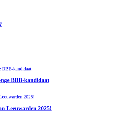
?
 jonge BBB‑kandidaat
 van Leeuwarden 2025!