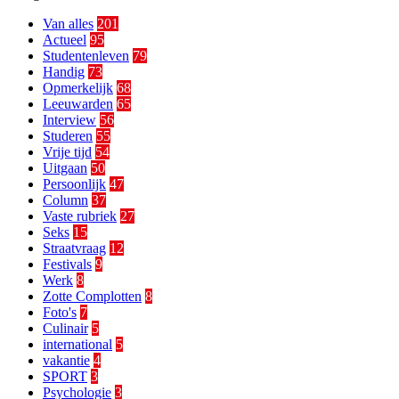
Van alles
201
Actueel
95
Studentenleven
79
Handig
73
Opmerkelijk
68
Leeuwarden
65
Interview
56
Studeren
55
Vrije tijd
54
Uitgaan
50
Persoonlijk
47
Column
37
Vaste rubriek
27
Seks
15
Straatvraag
12
Festivals
9
Werk
8
Zotte Complotten
8
Foto's
7
Culinair
5
international
5
vakantie
4
SPORT
3
Psychologie
3