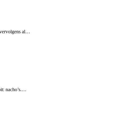
n vervolgens al…
oit: nacho’s.…