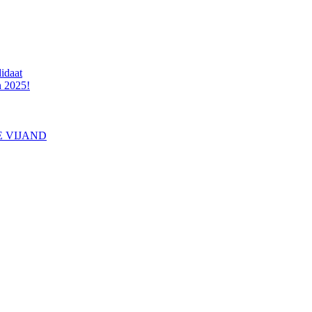
idaat
n 2025!
E VIJAND