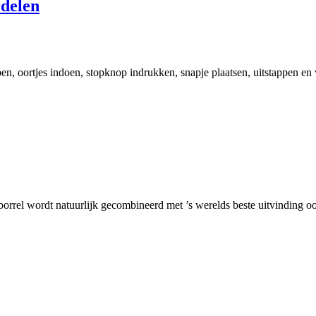
rdelen
ppen, oortjes indoen, stopknop indrukken, snapje plaatsen, uitstappen e
borrel wordt natuurlijk gecombineerd met ’s werelds beste uitvinding o