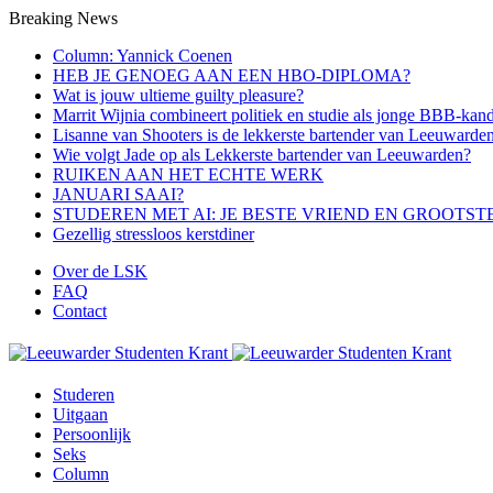
Breaking News
Column: Yannick Coenen
HEB JE GENOEG AAN EEN HBO-DIPLOMA?
Wat is jouw ultieme guilty pleasure?
Marrit Wijnia combineert politiek en studie als jonge BBB‑kand
Lisanne van Shooters is de lekkerste bartender van Leeuwarde
Wie volgt Jade op als Lekkerste bartender van Leeuwarden?
RUIKEN AAN HET ECHTE WERK
JANUARI SAAI?
STUDEREN MET AI: JE BESTE VRIEND EN GROOTST
Gezellig stressloos kerstdiner
Over de LSK
FAQ
Contact
Menu
Studeren
Uitgaan
Persoonlijk
Seks
Column