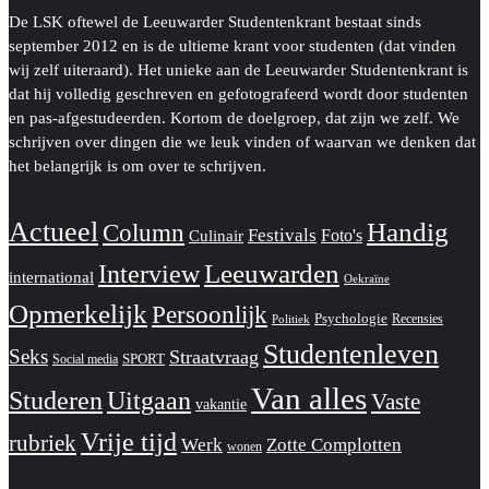
De LSK oftewel de Leeuwarder Studentenkrant bestaat sinds
september 2012 en is de ultieme krant voor studenten (dat vinden
wij zelf uiteraard). Het unieke aan de Leeuwarder Studentenkrant is
dat hij volledig geschreven en gefotografeerd wordt door studenten
en pas-afgestudeerden. Kortom de doelgroep, dat zijn we zelf. We
schrijven over dingen die we leuk vinden of waarvan we denken dat
het belangrijk is om over te schrijven.
Actueel
Handig
Column
Festivals
Foto's
Culinair
Interview
Leeuwarden
international
Oekraïne
Opmerkelijk
Persoonlijk
Psychologie
Recensies
Politiek
Studentenleven
Seks
Straatvraag
SPORT
Social media
Van alles
Studeren
Uitgaan
Vaste
vakantie
Vrije tijd
rubriek
Werk
Zotte Complotten
wonen