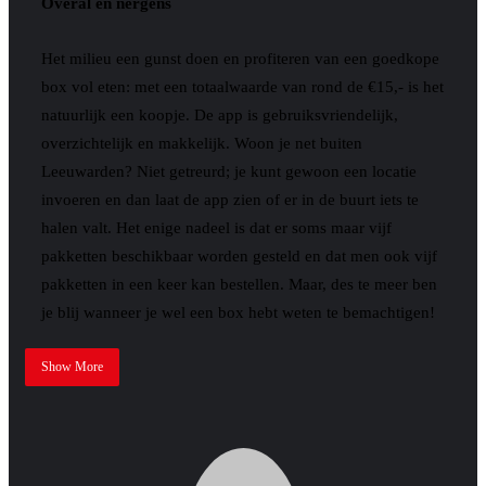
Overal en nergens
Het milieu een gunst doen en profiteren van een goedkope
box vol eten: met een totaalwaarde van rond de €15,- is het
natuurlijk een koopje. De app is gebruiksvriendelijk,
overzichtelijk en makkelijk. Woon je net buiten
Leeuwarden? Niet getreurd; je kunt gewoon een locatie
invoeren en dan laat de app zien of er in de buurt iets te
halen valt. Het enige nadeel is dat er soms maar vijf
pakketten beschikbaar worden gesteld en dat men ook vijf
pakketten in een keer kan bestellen. Maar, des te meer ben
je blij wanneer je wel een box hebt weten te bemachtigen!
Show More