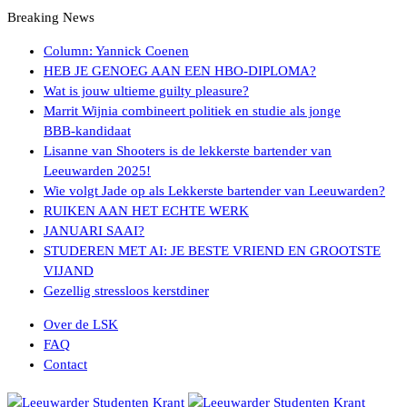
Breaking News
Column: Yannick Coenen
HEB JE GENOEG AAN EEN HBO-DIPLOMA?
Wat is jouw ultieme guilty pleasure?
Marrit Wijnia combineert politiek en studie als jonge
BBB‑kandidaat
Lisanne van Shooters is de lekkerste bartender van
Leeuwarden 2025!
Wie volgt Jade op als Lekkerste bartender van Leeuwarden?
RUIKEN AAN HET ECHTE WERK
JANUARI SAAI?
STUDEREN MET AI: JE BESTE VRIEND EN GROOTSTE
VIJAND
Gezellig stressloos kerstdiner
Over de LSK
FAQ
Contact