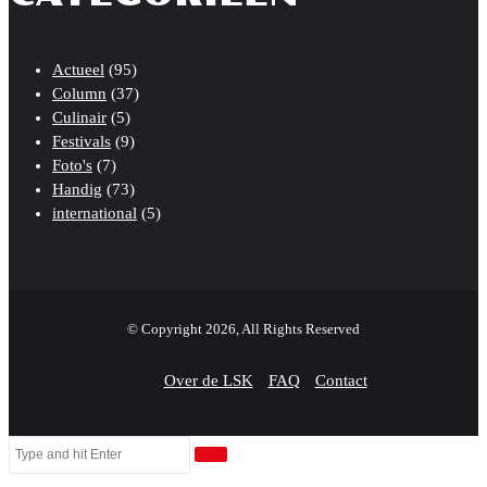
Actueel
(95)
Column
(37)
Culinair
(5)
Festivals
(9)
Foto's
(7)
Handig
(73)
international
(5)
© Copyright 2026, All Rights Reserved
Over de LSK
FAQ
Contact
Facebook
Twitter
WhatsApp
Telegram
Viber
Close
Search
Close