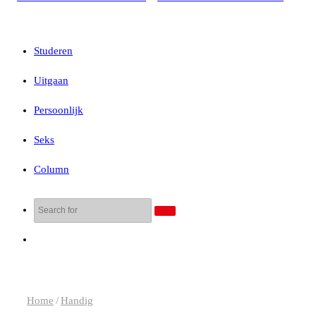
Studeren
Uitgaan
Persoonlijk
Seks
Column
Search
for
Random
Article
Home
/
Handig