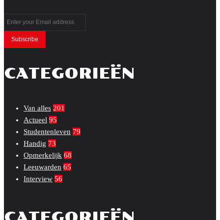
Enter
your
Email
address
CATEGORIEËN
Van alles
201
Actueel
95
Studentenleven
79
Handig
73
Opmerkelijk
68
Leeuwarden
65
Interview
56
CATEGORIEËN