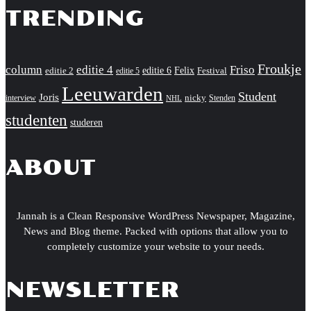
TRENDING
Froukje
column
editie 4
Friso
editie 6
Felix
editie 2
Festival
editie 5
Leeuwarden
Student
Joris
nicky
interview
Stenden
NHL
studenten
studeren
ABOUT
Jannah is a Clean Responsive WordPress Newspaper, Magazine,
News and Blog theme. Packed with options that allow you to
completely customize your website to your needs.
NEWSLETTER