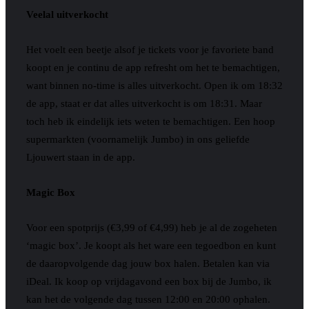
Veelal uitverkocht
Het voelt een beetje alsof je tickets voor je favoriete band
koopt en je continu de app refresht om het te bemachtigen,
want binnen no-time is alles uitverkocht. Open ik om 18:32
de app, staat er dat alles uitverkocht is om 18:31. Maar
toch heb ik eindelijk iets weten te bemachtigen. Een hoop
supermarkten (voornamelijk Jumbo) in ons geliefde
Ljouwert staan in de app.
Magic Box
Voor een spotprijs (€3,99 of €4,99) heb je al de zogeheten
‘magic box’. Je koopt als het ware een tegoedbon en kunt
de daaropvolgende dag jouw box halen. Betalen kan via
iDeal. Ik koop op vrijdagavond een box bij de Jumbo, ik
kan het de volgende dag tussen 12:00 en 20:00 ophalen.