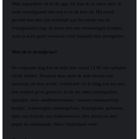
Mijn tegoedbon zit in de app; die kan ik zo laten zien. Je
weet voorafgaand niet wat er in de box zit. Hij wordt
gevuld met eten dat overblijft aan het einde van de
(voorgaande) dag. Je moet wel van verrassingen houden,
want je kunt geen voorkeur voor bepaald eten doorgeven.
Wat zit er in mijn tas?
De volgende dag kan ik mijn box vanaf 12.00 uur ophalen
bij de Jumbo. Eenmaal daar open ik mijn bewijs van
aankoop, de bon wordt ‘verzilverd’ en ik krijg een tas met
een relatief groot gewicht. In de tas zitten aardappelen,
spruitjes, twee aardbeienvlaaien, ‘nieuwe standaard kip
hartjes’, bakkersgist, rundergehakt, honingham, grilworst,
tijm, een brioche met bakkersroom, filet american met
peper en zalmsalade. Wow. Ontzettend veel!