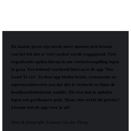
De laatste jaren zijn steeds meer mensen zich bewust
van het feit dat er veel voedsel wordt weggegooid. Veel
organisaties spelen hierop in om voedselverspilling tegen
te gaan. Een bekend voorbeeld hiervan is de app ‘Too
Good To Go’. In deze app bieden hotels, restaurants en
supermarkten eten aan dat niet is verkocht en bijna de
houdbaarheidsdatum aantikt. Dit eten kun je ophalen
tegen een goedkopere prijs. Maar, hoe werkt dit precies?
Lisanne test de app voor je uit!
Tekst & fotografie: Lisanne van der Ploeg