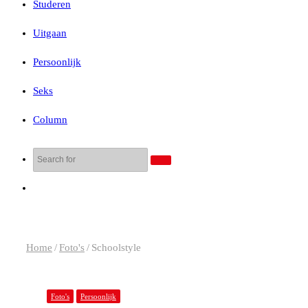
Studeren
Uitgaan
Persoonlijk
Seks
Column
Search
for
Random
Article
Home
/
Foto's
/
Schoolstyle
Foto's
Persoonlijk