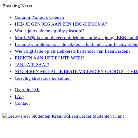
Breaking News
Column: Yannick Coenen
HEB JE GENOEG AAN EEN HBO-DIPLOMA?
Wat is jouw ultieme guilty pleasure?
Marrit Wijnia combineert politiek en studie als jonge BBB‑kand
Lisanne van Shooters is de lekkerste bartender van Leeuwarden
Wie volgt Jade op als Lekkerste bartender van Leeuwarden?
RUIKEN AAN HET ECHTE WERK
JANUARI SAAI?
STUDEREN MET AI: JE BESTE VRIEND EN GROOTSTE VI
Gezellig stressloos kerstdiner
Over de LSK
FAQ
Contact