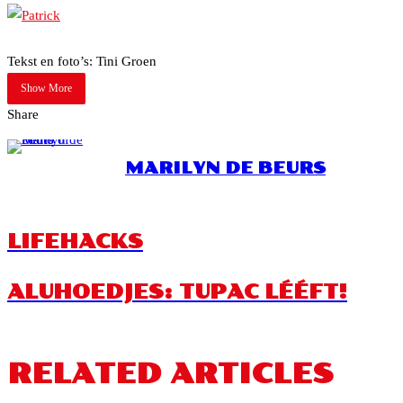
Tekst en foto’s: Tini Groen
Show More
Share
Facebook
Twitter
LinkedIn
Tumblr
Pinterest
Reddit
Pocket
WhatsApp
Share
Print
via
MARILYN DE BEURS
Email
LIFEHACKS
ALUHOEDJES: TUPAC LÉÉFT!
RELATED ARTICLES