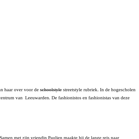
an haar over voor de
schoolstyle
streetstyle rubriek. In de hogescholen
t centrum van Leeuwarden. De fashionistos en fashionistas van deze
 Samen met zijn vriendin Paulien maakte hij de lange reis naar