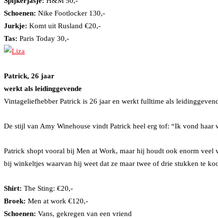
Spijkerjasje:
H&M 50,-
Schoenen:
Nike Footlocker 130,-
Jurkje:
Komt uit Rusland €20,-
Tas:
Paris Today 30,-
Patrick, 26 jaar
werkt als leidinggevende
Vintageliefhebber Patrick is 26 jaar en werkt fulltime als leidinggevend
De stijl van Amy Winehouse vindt Patrick heel erg tof: “Ik vond haar 
Patrick shopt vooral bij Men at Work, maar hij houdt ook enorm veel va
bij winkeltjes waarvan hij weet dat ze maar twee of drie stukken te ko
Shirt:
The Sting: €20,-
Broek:
Men at work €120,-
Schoenen:
Vans, gekregen van een vriend