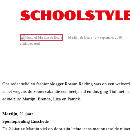
SCHOOLSTYL
Marilyn de Beurs
7 september 2016
2 minutes read
Facebook
Twitter
LinkedIn
Tumblr
Pinterest
Reddit
WhatsApp
Ons redactielid en fashionblogger Rowan Reiding was op een welverdi
is het wegens de zomervakantie een beetje stil en dus ging Tini met h
editie zijn: Martijn, Brenda, Liza en Patrick.
Martijn, 21 jaar
Sportopleiding Enschede
De 21-jarige Martijn viel op door zijn lichte jeans met opgerolde pijp