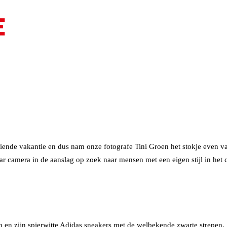
E
ende vakantie en dus nam onze fotografe Tini Groen het stokje even v
aar camera in de aanslag op zoek naar mensen met een eigen stijl in he
en en zijn spierwitte Adidas sneakers met de welbekende zwarte strepen.