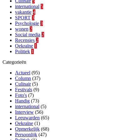
Culinair
5
international
5
vakantie
4
SPORT
3
Psychologie
3
wonen
2
Social media
2
Recensies
2
Oekraïne
1
Politiek
1
Categorieën
Actueel
(95)
Column
(37)
Culinair
(5)
Festivals
(9)
Foto's
(7)
Handig
(73)
international
(5)
Interview
(56)
Leeuwarden
(65)
Oekraïne
(1)
Opmerkelijk
(68)
Persoonlijk
(47)