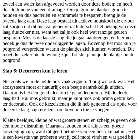
teveel aan water kan afgevoerd worden door deze bodem en heeft
dus de functie van een drainage. Om je groene plantjes groen te
houden en dus bacteriën en schimmels te besparen, breng je de
tweede laag aan. Deze laag bestaat uit actieve houtskool die ervoor
zal zorgen dat dit niet zal gebeuren. Onderschat het belang van deze
laag dus zeker niet, want het zal je ook heel wat ranzige geuren
besparen. Mos is de laatste laag die je gaat aanbrengen en hiermee
bedek je dus de twee onderliggende lagen. Bovenop het mos kun je
potgrond verspreiden waarin de plantjes zich kunnen wortelen. Dit
moet dus zeker niet te weinig zijn. Tot slot plant je de plantjes in de
potgrond.
Stap 6:
Decoreren kun je leren
Net zoals we in de liefde ook vaak zeggen: ’t oog wil ook wat. Het
ecosysteem moet er natuurlijk een beetje aantrekkelijk uitzien.
Daarom is het een goed idee om te gaan decoreren. Bij de derde
laag had je al mos gebruikt, maar je kunt mos ook prima gebruiken
ter decoratie. Ook de kiezelstenen die ik heb genoemd als optie voor
de eerste laag, zijn erg leuk om bovenop toe te voegen.
Kleine beeldjes, kleine of wat grotere stenen en schelpjes geven ook
een mooie uitstraling. Daarnaast zouden ook takjes een goede
toevoeging zijn, want dit geeft het idee van een bosrijke natuur. Het
is een kwestie van proberen wat jij zelf mooi vindt en wat goed bij