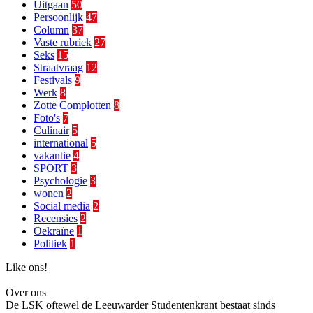
Uitgaan
50
Persoonlijk
47
Column
37
Vaste rubriek
27
Seks
15
Straatvraag
12
Festivals
9
Werk
8
Zotte Complotten
8
Foto's
7
Culinair
5
international
5
vakantie
4
SPORT
3
Psychologie
3
wonen
2
Social media
2
Recensies
2
Oekraïne
1
Politiek
1
Like ons!
Over ons
De LSK oftewel de Leeuwarder Studentenkrant bestaat sinds