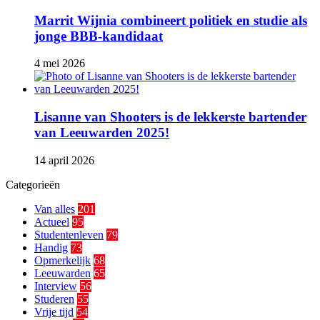
Marrit Wijnia combineert politiek en studie als
jonge BBB‑kandidaat
4 mei 2026
Lisanne van Shooters is de lekkerste bartender
van Leeuwarden 2025!
14 april 2026
Categorieën
Van alles
201
Actueel
95
Studentenleven
79
Handig
73
Opmerkelijk
68
Leeuwarden
65
Interview
56
Studeren
55
Vrije tijd
54