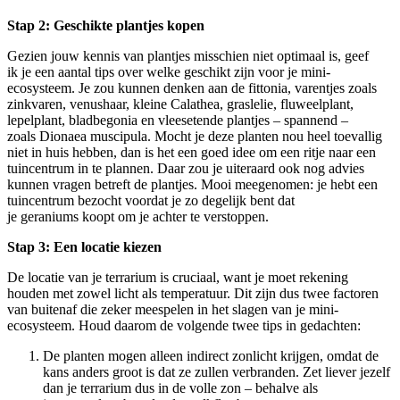
Stap 2: G
eschikte plantjes kopen
Gezien jouw kennis van plantjes misschien niet optimaal is, geef
ik je een aantal tips over welke geschikt zijn voor je mini-
ecosysteem. Je zou kunnen denken aan de fittonia, varentjes zoals
zinkvaren, venushaar, kleine Calathea, graslelie, fluweelplant,
lepelplant, bladbegonia en vleesetende plantjes – spannend –
zoals Dionaea muscipula. Mocht je deze planten nou heel toevallig
niet in huis hebben, dan is het een goed idee om een ritje naar een
tuincentrum in te plannen. Daar zou je uiteraard ook nog advies
kunnen vragen betreft de plantjes. Mooi meegenomen: je hebt een
tuincentrum bezocht voordat je zo degelijk bent dat
je geraniums koopt om je achter te verstoppen.
Stap 3:
Een locatie kiezen
De locatie van je terrarium is cruciaal, want je moet rekening
houden met zowel licht als temperatuur. Dit zijn dus twee factoren
van buitenaf die zeker meespelen in het slagen van je mini-
ecosysteem. Houd daarom de volgende twee tips in gedachten:
De planten mogen alleen indirect zonlicht krijgen, omdat de
kans anders groot is dat ze zullen verbranden. Zet liever jezelf
dan je terrarium dus in de volle zon – behalve als