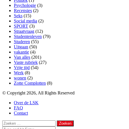
Politiek
(1)
Psychologie
(3)
Recensies
(2)
Seks
(15)
Social media
(2)
SPORT
(3)
Straatvraag
(12)
Studentenleven
(79)
Studeren
(55)
Uitgaan
(50)
vakantie
(4)
Van alles
(201)
Vaste rubriek
(27)
Vrije tijd
(54)
Werk
(8)
wonen
(2)
Zotte Complotten
(8)
© Copyright 2026, All Rights Reserved
Over de LSK
FAQ
Contact
Facebook
Twitter
WhatsApp
Telegram
Viber
Back
Close
Zoeken
to
naar:
Close