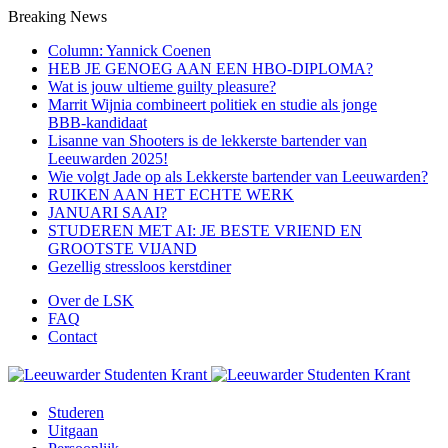
Breaking News
Column: Yannick Coenen
HEB JE GENOEG AAN EEN HBO-DIPLOMA?
Wat is jouw ultieme guilty pleasure?
Marrit Wijnia combineert politiek en studie als jonge
BBB‑kandidaat
Lisanne van Shooters is de lekkerste bartender van
Leeuwarden 2025!
Wie volgt Jade op als Lekkerste bartender van Leeuwarden?
RUIKEN AAN HET ECHTE WERK
JANUARI SAAI?
STUDEREN MET AI: JE BESTE VRIEND EN
GROOTSTE VIJAND
Gezellig stressloos kerstdiner
Over de LSK
FAQ
Contact
Menu
Studeren
Uitgaan