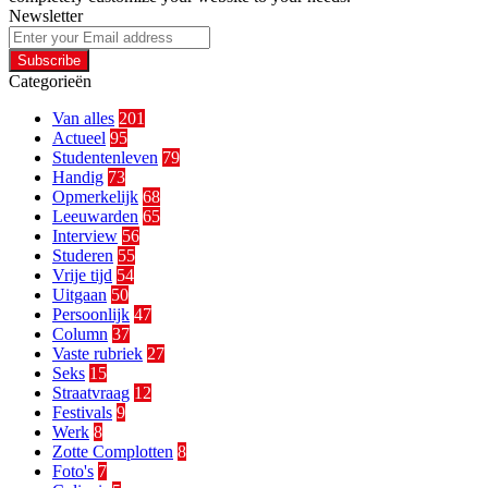
Newsletter
Enter
your
Email
Categorieën
address
Van alles
201
Actueel
95
Studentenleven
79
Handig
73
Opmerkelijk
68
Leeuwarden
65
Interview
56
Studeren
55
Vrije tijd
54
Uitgaan
50
Persoonlijk
47
Column
37
Vaste rubriek
27
Seks
15
Straatvraag
12
Festivals
9
Werk
8
Zotte Complotten
8
Foto's
7