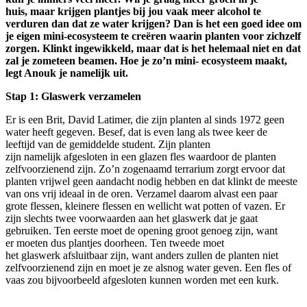
huis,
maar krijgen
plantjes bij jou
vaak
meer
alcohol
te
verduren dan
dat
ze water krijgen? Dan is het een goed idee om
je eigen mini-ecosysteem te creëren
waarin planten voor zichzelf
zorgen.
Klinkt
ingewikkeld
, maar dat is het helemaal niet en
dat
za
l
je
zometeen beamen.
Hoe je
zo
’
n
mini-
ecosysteem
maakt,
legt Anouk
je namelijk uit.
Stap 1: G
laswerk verzamelen
Er is een Brit, David Latimer, die zijn planten al sinds 1972 geen
water heeft gegeven. Besef, dat is even lang als twee keer de
leeftijd van de gemiddelde student. Zijn planten
zijn namelijk afgesloten in een glazen fles waardoor de planten
zelfvoorzienend zijn. Zo’n zogenaamd terrarium zorgt ervoor dat
planten vrijwel geen aandacht nodig hebben en dat klinkt de meeste
van ons vrij ideaal in de oren. Verzamel daarom alvast een paar
grote flessen, kleinere flessen en wellicht wat potten of vazen. Er
zijn slechts twee voorwaarden aan het glaswerk dat je gaat
gebruiken. Ten eerste moet de opening groot genoeg zijn, want
er moeten dus plantjes doorheen. Ten tweede moet
het glaswerk afsluitbaar zijn, want anders zullen de planten niet
zelfvoorzienend zijn en moet je ze alsnog water geven. Een fles of
vaas zou bijvoorbeeld afgesloten kunnen worden met een kurk.