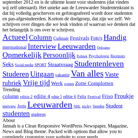
september 2012 en is de ultieme krant voor studenten (dat vinden
wij zelf uiteraard). Het unieke aan de Leeuwarder Studentenkrant is
dat hij volledig geschreven en gefotografeerd wordt door studenten
en pas-afgestudeerden. Kortom de doelgroep, dat zijn we zelf. We
schrijven over dingen die we leuk vinden of waarvan we denken dat
het belangrijk is om over te schrijven.
Actueel
Handig
Column
Festivals
Foto's
Culinair
Interview
Leeuwarden
international
Oekraïne
Opmerkelijk
Persoonlijk
Psychologie
Recensies
Politiek
Studentenleven
Seks
Straatvraag
SPORT
Social media
Van alles
Studeren
Uitgaan
Vaste
vakantie
Vrije tijd
rubriek
Werk
Zotte Complotten
wonen
Trending
Froukje
column
editie 4
Friso
editie 6
Felix
editie 2
Festival
editie 5
Leeuwarden
Student
Joris
nicky
interview
Stenden
NHL
studenten
studeren
About
Jannah is a Clean Responsive WordPress Newspaper, Magazine,
News and Blog theme. Packed with options that allow you to
completely customize your website to your needs.