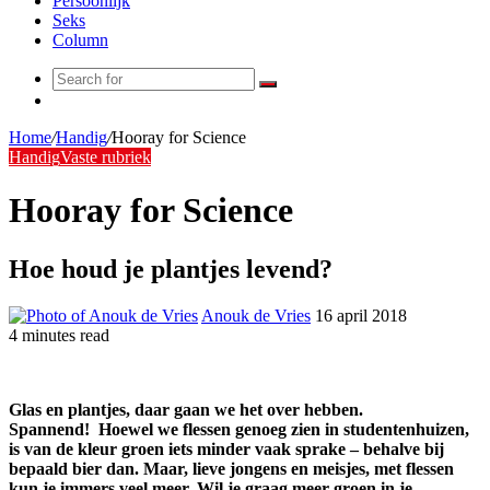
Persoonlijk
Seks
Column
Search
Random
for
Article
Home
/
Handig
/
Hooray for Science
Handig
Vaste rubriek
Hooray for Science
Hoe houd je plantjes levend?
Anouk de Vries
16 april 2018
4 minutes read
Glas en plantje
s, daar gaan we het over hebben.
Spannend!
Hoewel we flessen genoeg zien in studentenhuizen,
is van de kleur groen iets minder vaak sprake
– behalve bij
bepaald bier dan
.
Maar, lieve jongens en meisjes,
met flessen
kun je
immers
v
eel meer. Wil je graag meer groen in je