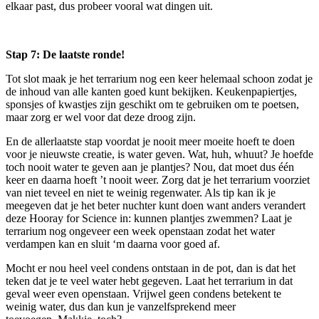
elkaar past, dus probeer vooral wat dingen uit.
Stap 7: De
laatste ronde!
Tot slot maak je het terrarium nog een keer helemaal schoon zodat je
de inhoud van alle kanten goed kunt bekijken. Keukenpapiertjes,
sponsjes of kwastjes zijn geschikt om te gebruiken om te poetsen,
maar zorg er wel voor dat deze droog zijn.
En de allerlaatste stap voordat je nooit meer moeite hoeft te doen
voor je nieuwste creatie, is water geven. Wat, huh, whuut? Je hoefde
toch nooit water te geven aan je plantjes? Nou, dat moet dus één
keer en daarna hoeft ’t nooit weer. Zorg dat je het terrarium voorziet
van niet teveel en niet te weinig regenwater. Als tip kan ik je
meegeven dat je het beter nuchter kunt doen want anders verandert
deze Hooray for Science in: kunnen plantjes zwemmen? Laat je
terrarium nog ongeveer een week openstaan zodat het water
verdampen kan en sluit ‘m daarna voor goed af.
Mocht er nou heel veel condens ontstaan in de pot, dan is dat het
teken dat je te veel water hebt gegeven. Laat het terrarium in dat
geval weer even openstaan. Vrijwel geen condens betekent te
weinig water, dus dan kun je vanzelfsprekend meer