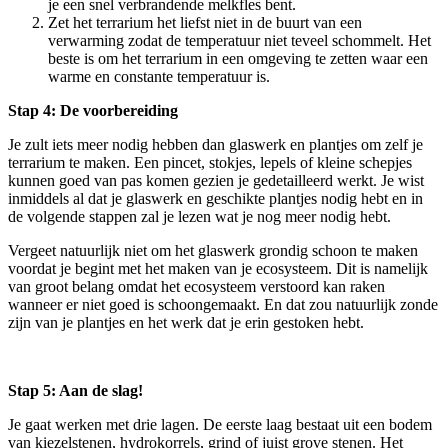
je een snel verbrandende melkfles bent.
Zet het terrarium het liefst niet in de buurt van een
verwarming zodat de temperatuur niet teveel schommelt. Het
beste is om het terrarium in een omgeving te zetten waar een
warme en constante temperatuur is.
Stap 4: De voorbereiding
Je zult iets meer nodig hebben dan glaswerk en plantjes om zelf je
terrarium te maken. Een pincet, stokjes, lepels of kleine schepjes
kunnen goed van pas komen gezien je gedetailleerd werkt. Je wist
inmiddels al dat je glaswerk en geschikte plantjes nodig hebt en in
de volgende stappen zal je lezen wat je nog meer nodig hebt.
Vergeet natuurlijk niet om het glaswerk grondig schoon te maken
voordat je begint met het maken van je ecosysteem. Dit is namelijk
van groot belang omdat het ecosysteem verstoord kan raken
wanneer er niet goed is schoongemaakt. En dat zou natuurlijk zonde
zijn van je plantjes en het werk dat je erin gestoken hebt.
Stap 5: Aan de slag!
Je gaat werken met drie lagen. De eerste laag bestaat uit een bodem
van kiezelstenen, hydrokorrels, grind of juist grove stenen. Het