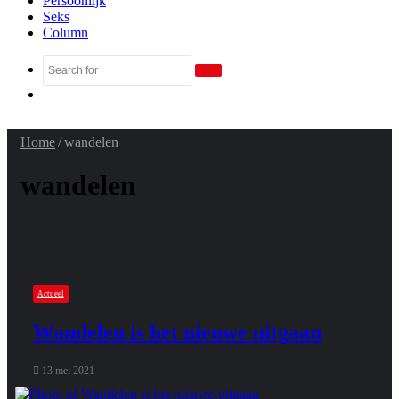
Persoonlijk
Seks
Column
Search
Random
for
Article
Home
/
wandelen
wandelen
Actueel
Wandelen is het nieuwe uitgaan
13 mei 2021