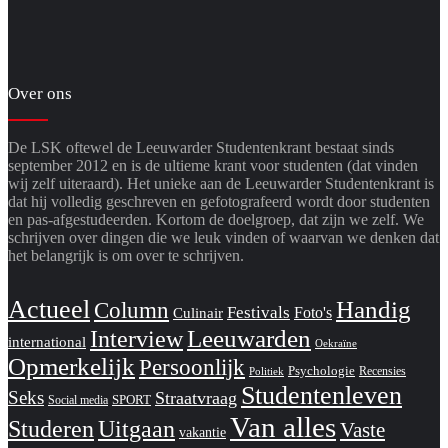
Over ons
De LSK oftewel de Leeuwarder Studentenkrant bestaat sinds
september 2012 en is de ultieme krant voor studenten (dat vinden
wij zelf uiteraard). Het unieke aan de Leeuwarder Studentenkrant is
dat hij volledig geschreven en gefotografeerd wordt door studenten
en pas-afgestudeerden. Kortom de doelgroep, dat zijn we zelf. We
schrijven over dingen die we leuk vinden of waarvan we denken dat
het belangrijk is om over te schrijven.
Actueel
Handig
Column
Festivals
Foto's
Culinair
Interview
Leeuwarden
international
Oekraïne
Opmerkelijk
Persoonlijk
Psychologie
Recensies
Politiek
Studentenleven
Seks
Straatvraag
SPORT
Social media
Van alles
Studeren
Uitgaan
Vaste
vakantie