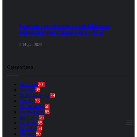
Lisanne van Shooters is de lekkerste
bartender van Leeuwarden 2025!
14 april 2026
Categorieën
Van alles
201
Actueel
95
Studentenleven
79
Handig
73
Opmerkelijk
68
Leeuwarden
65
Interview
56
M
Studeren
55
Vrije tijd
54
Uitgaan
50