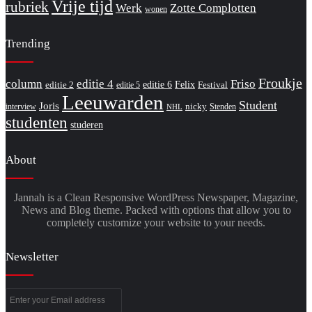
Vrije tijd
rubriek
Werk
Zotte Complotten
wonen
Trending
Froukje
column
editie 4
Friso
editie 6
Felix
editie 2
Festival
editie 5
Leeuwarden
Student
Joris
nicky
interview
Stenden
NHL
studenten
studeren
About
Jannah is a Clean Responsive WordPress Newspaper, Magazine,
News and Blog theme. Packed with options that allow you to
completely customize your website to your needs.
Newsletter
Enter
your