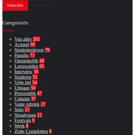
Email
address
Categorieën
Van alles
201
Actueel
95
Studentenleven
79
Handig
73
Opmerkelijk
68
Leeuwarden
65
Interview
56
Studeren
55
Vrije tijd
54
Uitgaan
50
Persoonlijk
47
Column
37
Vaste rubriek
27
Seks
15
Straatvraag
12
Festivals
9
Werk
8
Zotte Complotten
8