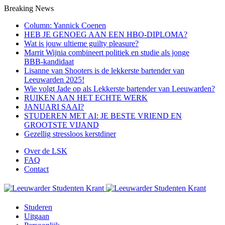
Breaking News
Column: Yannick Coenen
HEB JE GENOEG AAN EEN HBO-DIPLOMA?
Wat is jouw ultieme guilty pleasure?
Marrit Wijnia combineert politiek en studie als jonge
BBB‑kandidaat
Lisanne van Shooters is de lekkerste bartender van
Leeuwarden 2025!
Wie volgt Jade op als Lekkerste bartender van Leeuwarden?
RUIKEN AAN HET ECHTE WERK
JANUARI SAAI?
STUDEREN MET AI: JE BESTE VRIEND EN
GROOTSTE VIJAND
Gezellig stressloos kerstdiner
Over de LSK
FAQ
Contact
Studeren
Uitgaan