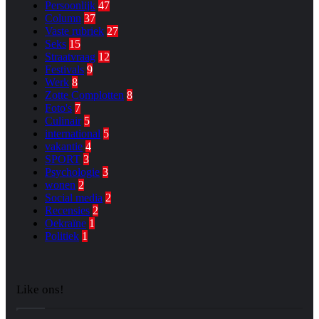
Persoonlijk
47
Column
37
Vaste rubriek
27
Seks
15
Straatvraag
12
Festivals
9
Werk
8
Zotte Complotten
8
Foto's
7
Culinair
5
international
5
vakantie
4
SPORT
3
Psychologie
3
wonen
2
Social media
2
Recensies
2
Oekraïne
1
Politiek
1
Like ons!