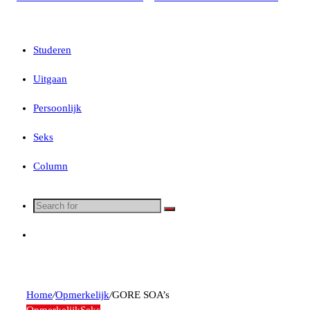
Studeren
Uitgaan
Persoonlijk
Seks
Column
Search
for
Random
Article
Home
/
Opmerkelijk
/
GORE SOA’s