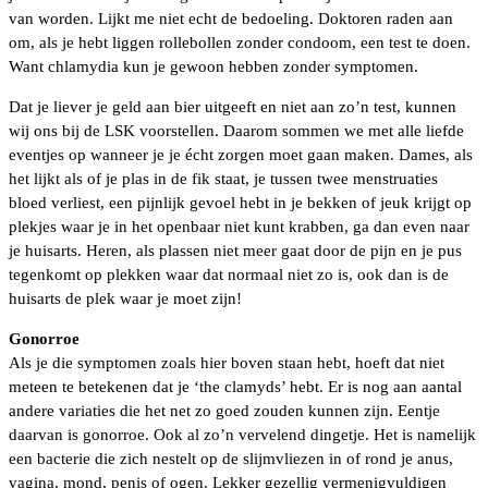
van worden. Lijkt me niet echt de bedoeling. Doktoren raden aan
om, als je hebt liggen rollebollen zonder condoom, een test te doen.
Want chlamydia kun je gewoon hebben zonder symptomen.
Dat je liever je geld aan bier uitgeeft en niet aan zo’n test, kunnen
wij ons bij de LSK voorstellen. Daarom sommen we met alle liefde
eventjes op wanneer je je écht zorgen moet gaan maken. Dames, als
het lijkt als of je plas in de fik staat, je tussen twee menstruaties
bloed verliest, een pijnlijk gevoel hebt in je bekken of jeuk krijgt op
plekjes waar je in het openbaar niet kunt krabben, ga dan even naar
je huisarts. Heren, als plassen niet meer gaat door de pijn en je pus
tegenkomt op plekken waar dat normaal niet zo is, ook dan is de
huisarts de plek waar je moet zijn!
Gonorroe
Als je die symptomen zoals hier boven staan hebt, hoeft dat niet
meteen te betekenen dat je ‘the clamyds’ hebt. Er is nog aan aantal
andere variaties die het net zo goed zouden kunnen zijn. Eentje
daarvan is gonorroe. Ook al zo’n vervelend dingetje. Het is namelijk
een bacterie die zich nestelt op de slijmvliezen in of rond je anus,
vagina, mond, penis of ogen. Lekker gezellig vermenigvuldigen