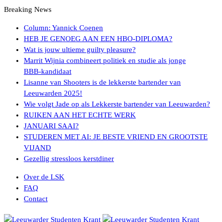
Breaking News
Column: Yannick Coenen
HEB JE GENOEG AAN EEN HBO-DIPLOMA?
Wat is jouw ultieme guilty pleasure?
Marrit Wijnia combineert politiek en studie als jonge
BBB‑kandidaat
Lisanne van Shooters is de lekkerste bartender van
Leeuwarden 2025!
Wie volgt Jade op als Lekkerste bartender van Leeuwarden?
RUIKEN AAN HET ECHTE WERK
JANUARI SAAI?
STUDEREN MET AI: JE BESTE VRIEND EN GROOTSTE
VIJAND
Gezellig stressloos kerstdiner
Over de LSK
FAQ
Contact
Menu