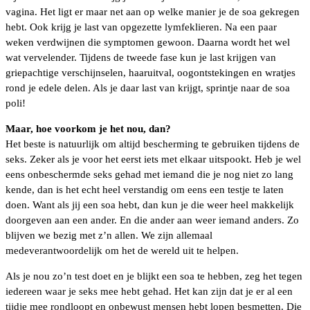
vagina. Het ligt er maar net aan op welke manier je de soa gekregen
hebt. Ook krijg je last van opgezette lymfeklieren. Na een paar
weken verdwijnen die symptomen gewoon. Daarna wordt het wel
wat vervelender. Tijdens de tweede fase kun je last krijgen van
griepachtige verschijnselen, haaruitval, oogontstekingen en wratjes
rond je edele delen. Als je daar last van krijgt, sprintje naar de soa
poli!
Maar, hoe voorkom je het nou, dan?
Het beste is natuurlijk om altijd bescherming te gebruiken tijdens de
seks. Zeker als je voor het eerst iets met elkaar uitspookt. Heb je wel
eens onbeschermde seks gehad met iemand die je nog niet zo lang
kende, dan is het echt heel verstandig om eens een testje te laten
doen. Want als jij een soa hebt, dan kun je die weer heel makkelijk
doorgeven aan een ander. En die ander aan weer iemand anders. Zo
blijven we bezig met z’n allen. We zijn allemaal
medeverantwoordelijk om het de wereld uit te helpen.
Als je nou zo’n test doet en je blijkt een soa te hebben, zeg het tegen
iedereen waar je seks mee hebt gehad. Het kan zijn dat je er al een
tijdje mee rondloopt en onbewust mensen hebt lopen besmetten. Die