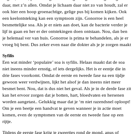
daar, met z’n allen. Omdat je lichaam daar niet zo van houdt, zal er
ook hier een hoop groenachtige, gelige pus bij komen kijken. Ook
een keelontsteking kan een symptoom zijn. Gonorroe is een heel
besmettelijke soa. Als je er niets aan doet, kan de bacterie verder je
lijf in gaan en her er der ontstekingen doen ontstaan. Nou, dan ben
je helemaal ver van huis. Gonorroe is prima te behandelen, als je er
vroeg bij bent. Dus zeker even naar die dokter als je je zorgen maakt
Syfilis
Een wat minder ‘populaire’ soa is syfilis. Helaas maakt dat de soa
niet ineens minder ernstig, of iets dergelijks. Het is er eentje die in
drie fases voorkomt. Omdat de eerste en tweede fase na een tijdje
gewoon weer verdwijnen, lijkt het alsof je dan ineens niet meer
besmet bent. Nou, dat is dus niet het geval. Als je in de derde fase zit
kan het ervoor zorgen dat je botten, hart, bloedvaten en hersenen
worden aangetast.. Gelukkig maar dat je ‘m niet razendsnel oploopt!
Om je een beetje een handvat te geven wanneer je in actie moet
komen, even de symptomen van de eerste en tweede fase op een
rijtje.
Tijdens de eerste fase krijg je zweertjes rond de mond, anus of