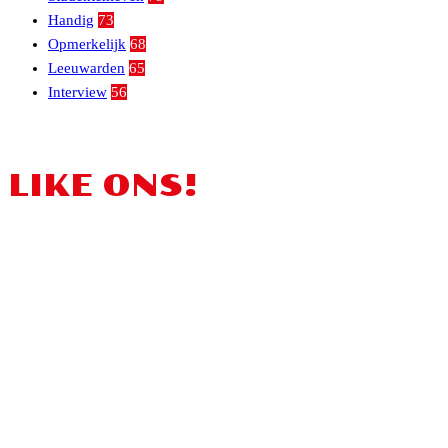
Handig
73
Opmerkelijk
68
Leeuwarden
65
Interview
56
LIKE ONS!
OVER ONS
De LSK oftewel de Leeuwarder Studentenkrant bestaat sinds
september 2012 en is de ultieme krant voor studenten (dat vinden
wij zelf uiteraard). Het unieke aan de Leeuwarder Studentenkrant is
dat hij volledig geschreven en gefotografeerd wordt door studenten