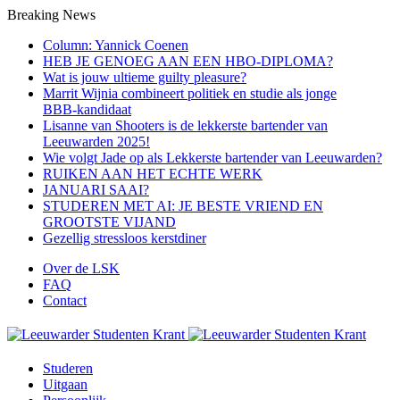
Breaking News
Column: Yannick Coenen
HEB JE GENOEG AAN EEN HBO-DIPLOMA?
Wat is jouw ultieme guilty pleasure?
Marrit Wijnia combineert politiek en studie als jonge
BBB‑kandidaat
Lisanne van Shooters is de lekkerste bartender van
Leeuwarden 2025!
Wie volgt Jade op als Lekkerste bartender van Leeuwarden?
RUIKEN AAN HET ECHTE WERK
JANUARI SAAI?
STUDEREN MET AI: JE BESTE VRIEND EN
GROOTSTE VIJAND
Gezellig stressloos kerstdiner
Over de LSK
FAQ
Contact
Menu
Studeren
Uitgaan