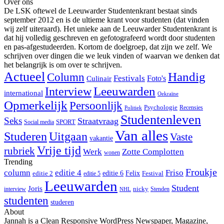
Over ons
een festivalboekje bij in. Mocht er slecht weer
De LSK oftewel de Leeuwarder Studentenkrant bestaat sinds
voorspeld worden, dan verplaatst het festival zich naar de
september 2012 en is de ultieme krant voor studenten (dat vinden
Neushoorn.
wij zelf uiteraard). Het unieke aan de Leeuwarder Studentenkrant is
European Stand Up Comedy festival
dat hij volledig geschreven en gefotografeerd wordt door studenten
en pas-afgestudeerden. Kortom de doelgroep, dat zijn we zelf. We
schrijven over dingen die we leuk vinden of waarvan we denken dat
het belangrijk is om over te schrijven.
Actueel
Handig
Column
Festivals
Foto's
Culinair
Interview
Leeuwarden
international
Oekraïne
Opmerkelijk
Persoonlijk
Psychologie
Recensies
Politiek
Studentenleven
Seks
Straatvraag
SPORT
Social media
Van alles
Studeren
Uitgaan
Vaste
vakantie
Vrije tijd
rubriek
Werk
Zotte Complotten
wonen
Trending
Froukje
column
editie 4
Friso
editie 6
Felix
editie 2
Festival
editie 5
Leeuwarden
Student
Joris
nicky
interview
Stenden
NHL
Als je eens heerlijk van je
studenten
studeren
lachspieren gebruik wilt maken, dan kan dat op het
About
European Stand Up Comedy Festival in Leeuwarden. Dit
Jannah is a Clean Responsive WordPress Newspaper, Magazine,