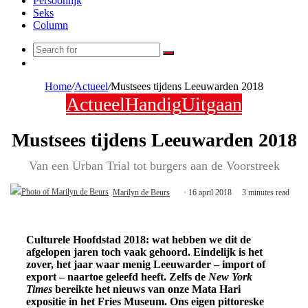
Persoonlijk
Seks
Column
Search
Random
for
Article
Home
/
Actueel
/
Mustsees tijdens Leeuwarden 2018
Actueel
Handig
Uitgaan
Mustsees tijdens Leeuwarden 2018
Van een Urban Trial tot burgers aan de Voorstreek
Marilyn de Beurs
16 april 2018
3 minutes read
Culturele Hoofdstad 2018: wat hebben we dit de
afgelopen jaren toch vaak gehoord. Eindelijk is het
zover, het jaar waar menig Leeuwarder – import of
export – naartoe geleefd heeft. Zelfs de
New York
Times
bereikte het nieuws van onze Mata Hari
expositie in het Fries Museum. Ons eigen pittoreske