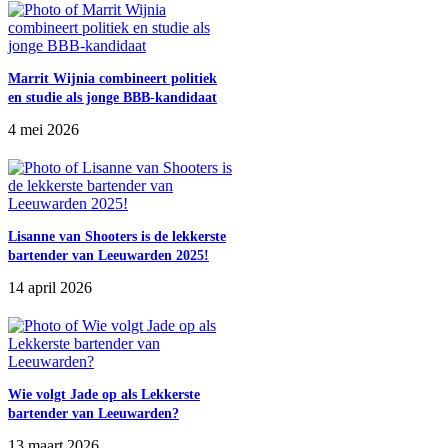
Marrit Wijnia combineert politiek
en studie als jonge BBB‑kandidaat
4 mei 2026
Abe Bonnema Experience
Lisanne van Shooters is de lekkerste
bartender van Leeuwarden 2025!
Ben je altijd al benieuwd geweest naar het uitzicht vanaf
de Achmeatoren? Elke zaterdag heb je de mogelijkheid om
14 april 2026
helemaal naar boven te gaan en van het panorama uitzicht
te genieten. Daarnaast kan je het werk bewonderen van
Abe Bonnema. Dit is de beroemdste Friese architect van
de twintigste eeuw en heeft onder andere de Achmeatoren
ontworpen. Door middel van tablets en grote
aanraakschermen kom je meer te weten over zijn andere
Wie volgt Jade op als Lekkerste
ontwerpen. Gedurende het hele jaar is de toren elke
bartender van Leeuwarden?
zaterdag te bezoeken. Wel moet je van tevoren tickets
kopen. Dit kan bij de VVV of via harmonie.nl.
13 maart 2026