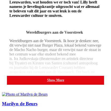
Leeuwarden, wat houden we er toch van! Lilly heeft
namens je lievelingskrantje uitgezocht wat er allemaal
te beleven valt dit jaar en wat leuk is om de
Leeuwarder cultuur te snuiven.
Wereldburgers aan de Voorstreek
Wereldburgers aan de Voorstreek. Ik hoor je denken: nee,
dit verwijst niet naar Burger Plaza, lokaal bekend vanwege
de Macho Nacho burger, maar dit verwijst naar de straat in
het centrum waar elke student bekend mee
is. Ira Judkovskaja (theatermaker en artistiek directeur
bij Tryater) en Kirsten van Santen (cultureel antropoloog
en journalist bij de Leeuwarder Courant) hebben
gesproken met mensen aan de Voorstreek. Dit heeft tot
bijzondere verhalen geleid die zijn verwerkt in deze
Show More
voorstelling. Houd je van storytelling en ben je
nieuwsgierig naar verhalen uit de samenleving van
Leeuwarden, dan is dit wat voor jou. De voorstelling is
van 25 april t/m 26 mei te zien in de voormalige Bever
winkel.
Marilyn de Beurs