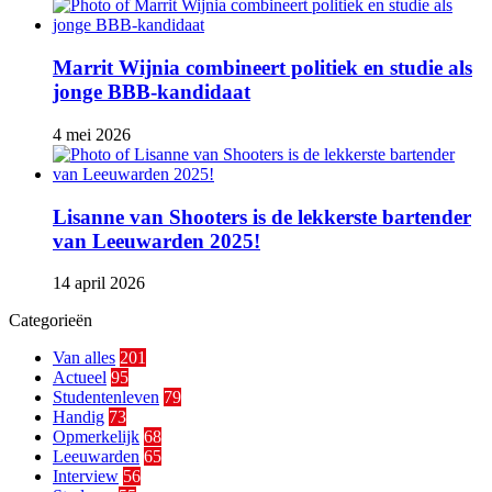
Marrit Wijnia combineert politiek en studie als
jonge BBB‑kandidaat
4 mei 2026
Lisanne van Shooters is de lekkerste bartender
van Leeuwarden 2025!
14 april 2026
Categorieën
Van alles
201
Actueel
95
Studentenleven
79
Handig
73
Opmerkelijk
68
Leeuwarden
65
Interview
56