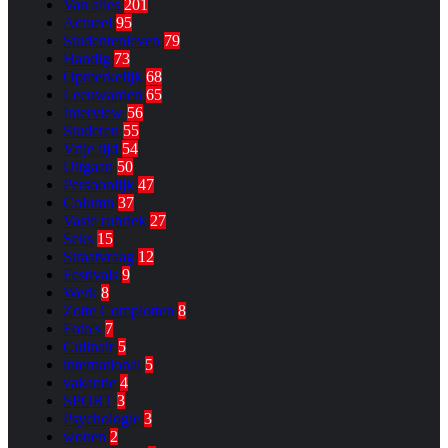
Van alles
201
Actueel
95
Studentenleven
79
Handig
73
Opmerkelijk
68
Leeuwarden
65
Interview
56
Studeren
55
Vrije tijd
54
Uitgaan
50
Persoonlijk
47
Column
37
Vaste rubriek
27
Seks
15
Straatvraag
12
Festivals
9
Werk
8
Zotte Complotten
8
Foto's
7
Culinair
5
international
5
vakantie
4
SPORT
3
Psychologie
3
wonen
2