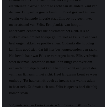
erachteraan. ‘Wow,’ hoort ze zacht aan de andere kant van
de deur. Dit gaat de goede kant op! Enkel gekleed in haar
weinig verhullende lingerie staat Ellis op nog geen twee
meter afstand van Felix. Een plankje van hooguit
anderhalve centimeter dik belemmert het zicht. Als ze
stiekem even om het hoekje gluurt, ziet ze Felix in een wel
heel ongemakkelijke positie zitten. Ondanks die houding
kan Ellis goed zien dat hij hier best opgewonden van raakt.
Het bevalt haar wat Felix te verbergen heeft. Ellis verdwijnt
weer helemaal achter de kastdeur en buigt voorover om
een ander broekje te pakken. Hierdoor komt een groot deel
van haar lichaam in het zicht. Heel langzaam komt ze weer
omhoog. Tot haar schrik voelt ze ineens zijn warme adem
in haar nek. Ze draait zich om. Felix is opeens heel dichtbij
komen staan.
Volgende keer in Erotiek in de schoolbanken: Wat is Felix