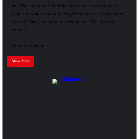
met Ellis van plan? Zal Ellis haar lingerie aanhouden?
Zullen ze samen ooit nog terugkeren naar de Prinsentuin?
Wat zal Omar, het bijna ex-vriendje van Ellis, hiervan
vinden?
Door: Anoniempje
Show More