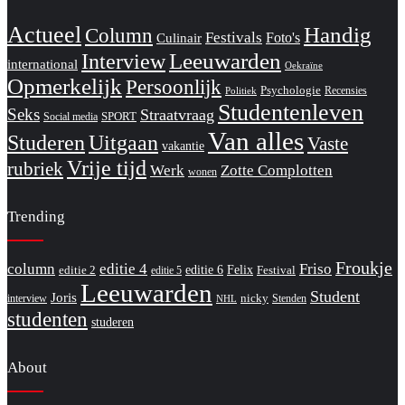
Actueel
Handig
Column
Festivals
Foto's
Culinair
Interview
Leeuwarden
international
Oekraïne
Opmerkelijk
Persoonlijk
Psychologie
Recensies
Politiek
Studentenleven
Seks
Straatvraag
SPORT
Social media
Van alles
Studeren
Uitgaan
Vaste
vakantie
Vrije tijd
rubriek
Werk
Zotte Complotten
wonen
Trending
Froukje
column
editie 4
Friso
editie 6
Felix
editie 2
Festival
editie 5
Leeuwarden
Student
Joris
nicky
interview
Stenden
NHL
studenten
studeren
About