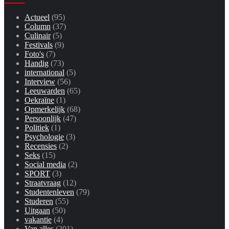
Actueel
(95)
Column
(37)
Culinair
(5)
Festivals
(9)
Foto's
(7)
Handig
(73)
international
(5)
Interview
(56)
Leeuwarden
(65)
Oekraïne
(1)
Opmerkelijk
(68)
Persoonlijk
(47)
Politiek
(1)
Psychologie
(3)
Recensies
(2)
Seks
(15)
Social media
(2)
SPORT
(3)
Straatvraag
(12)
Studentenleven
(79)
Studeren
(55)
Uitgaan
(50)
vakantie
(4)
Van alles
(201)