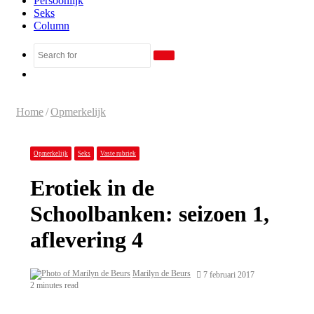
Persoonlijk
Seks
Column
Search
Random
for
Article
Home
/
Opmerkelijk
Opmerkelijk
Seks
Vaste rubriek
Erotiek in de
Schoolbanken: seizoen 1,
aflevering 4
Marilyn de Beurs
7 februari 2017
2 minutes read