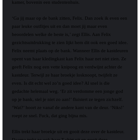
kamer, bovenin een studentenhuis.
‘Ga jij maar op de bank zitten, Felix. Dan zoek ik even een
paar leuke outfitjes uit en dan moet jij maar even
beoordelen welke de beste is,’ zegt Ellis. Aan Felix
gezichtsuitdrukking te zien lijkt hem dit ook een goed idee.
Felix neemt plaats op de bank. Wanneer Ellis de kastdeuren
opent van haar kledingkast kan Felix haar net niet zien. Ze
geeft Felix nog een vette knipoog en verdwijnt achter de
kastdeur. Terwijl ze haar broekje losknoopt, twijfelt ze
even. Is dit echt wel zo’n goed idee? Al snel is die
gedachte helemaal weg. ‘Er zit verdomme een jonge god
op je bank, stel je niet zo aan!’ fluistert ze tegen zichzelf.
‘Wat?’ hoort ze vanaf de andere kant van de deur. ‘Niks!’
roept ze snel. Fuck, dat ging bijna mis.
Ellis trekt haar broekje uit en gooit deze over de kastdeur.
Daarna trekt ze ook haar T-shirt uit en gooit deze