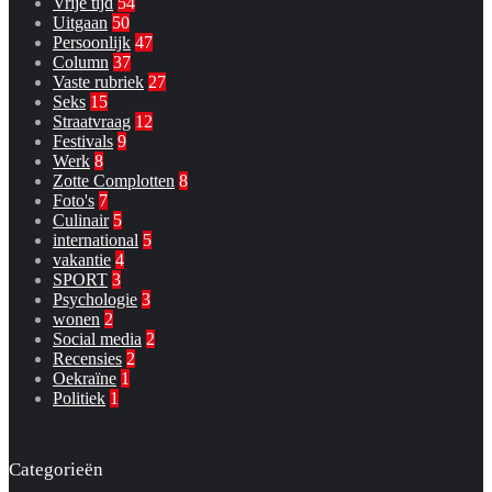
Vrije tijd
54
Uitgaan
50
Persoonlijk
47
Column
37
Vaste rubriek
27
Seks
15
Straatvraag
12
Festivals
9
Werk
8
Zotte Complotten
8
Foto's
7
Culinair
5
international
5
vakantie
4
SPORT
3
Psychologie
3
wonen
2
Social media
2
Recensies
2
Oekraïne
1
Politiek
1
Categorieën