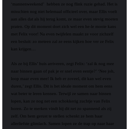
‘mannenweekend’ hebben ze nog flink ruzie gehad. Het is
misschien nog niet helemaal officieel over, maar Ellis voelt
aan alles dat als hij terug komt, ze maar even stevig moeten
praten. Op dit moment doet zich wel een he-le mooie kans
met Felix voor! Na even twijfelen maakt ze voor zichzelf
een besluit: zo meteen zal ze eens kijken hoe ver ze Felix
kan krijgen…
Als ze bij Ellis’ huis arriveren, zegt Felix: ‘zal ik nog mee
naar binnen gaan of pak je er snel even eentje?’ ‘Nee joh,
loop maar even mee! Ik heb er zoveel, dit kan wel even
duren,’ zegt Ellis. Dit is het ideale moment om hem eens
wat beter te leren kennen. Terwijl ze samen naar binnen
lopen, kan ze nog net een schokkerig zuchtje van Felix
horen. Zo te merken vindt hij dit net zo spannend als zij
zelf. Om hem gerust te stellen schenkt ze hem haar
allerliefste glimlach. Samen lopen ze de trap op naar haar