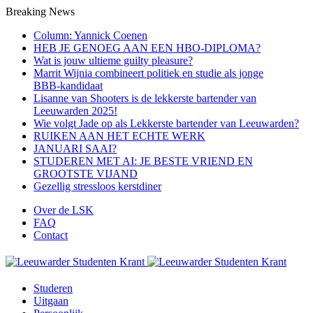
Breaking News
Column: Yannick Coenen
HEB JE GENOEG AAN EEN HBO-DIPLOMA?
Wat is jouw ultieme guilty pleasure?
Marrit Wijnia combineert politiek en studie als jonge
BBB‑kandidaat
Lisanne van Shooters is de lekkerste bartender van
Leeuwarden 2025!
Wie volgt Jade op als Lekkerste bartender van Leeuwarden?
RUIKEN AAN HET ECHTE WERK
JANUARI SAAI?
STUDEREN MET AI: JE BESTE VRIEND EN
GROOTSTE VIJAND
Gezellig stressloos kerstdiner
Over de LSK
FAQ
Contact
Studeren
Uitgaan