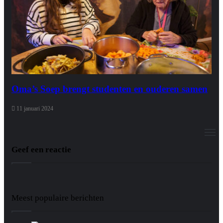
Oma’s Soep brengt studenten en ouderen samen
11 januari 2024
M
Geef een reactie
Meest populaire berichten