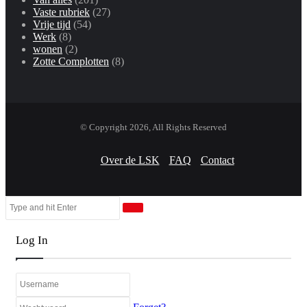
Vaste rubriek
(27)
Vrije tijd
(54)
Werk
(8)
wonen
(2)
Zotte Complotten
(8)
© Copyright 2026, All Rights Reserved
Over de LSK
FAQ
Contact
Facebook
Twitter
WhatsApp
Telegram
Viber
Close
Search
Close
for
Log In