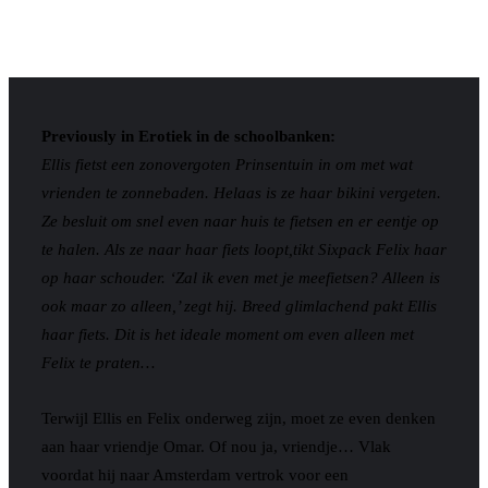
Previously in Erotiek in de schoolbanken:
Ellis fietst een zonovergoten Prinsentuin in om met wat
vrienden te zonnebaden. Helaas is ze haar bikini vergeten.
Ze besluit om snel even naar huis te fietsen en er eentje op
te halen. Als ze naar haar fiets loopt,tikt Sixpack Felix haar
op haar schouder. ‘Zal ik even met je meefietsen? Alleen is
ook maar zo alleen,’ zegt hij. Breed glimlachend pakt Ellis
haar fiets. Dit is het ideale moment om even alleen met
Felix te praten…
Terwijl Ellis en Felix onderweg zijn, moet ze even denken
aan haar vriendje Omar. Of nou ja, vriendje… Vlak
voordat hij naar Amsterdam vertrok voor een