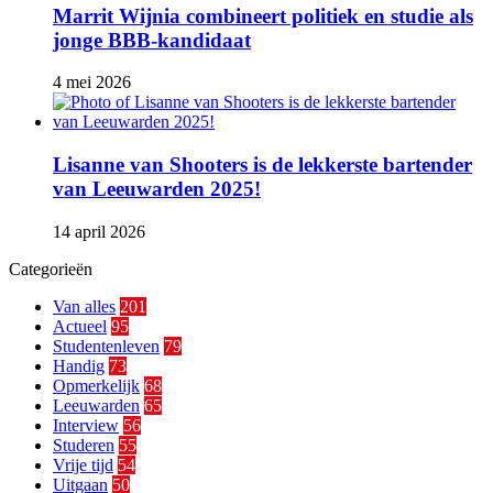
Marrit Wijnia combineert politiek en studie als
jonge BBB‑kandidaat
4 mei 2026
Lisanne van Shooters is de lekkerste bartender
van Leeuwarden 2025!
14 april 2026
Categorieën
Van alles
201
Actueel
95
Studentenleven
79
Handig
73
Opmerkelijk
68
Leeuwarden
65
Interview
56
Studeren
55
Vrije tijd
54
Uitgaan
50