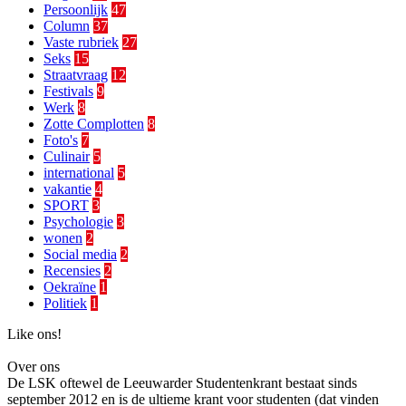
Persoonlijk
47
Column
37
Vaste rubriek
27
Seks
15
Straatvraag
12
Festivals
9
Werk
8
Zotte Complotten
8
Foto's
7
Culinair
5
international
5
vakantie
4
SPORT
3
Psychologie
3
wonen
2
Social media
2
Recensies
2
Oekraïne
1
Politiek
1
Like ons!
Over ons
De LSK oftewel de Leeuwarder Studentenkrant bestaat sinds
september 2012 en is de ultieme krant voor studenten (dat vinden