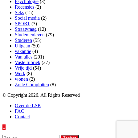
Psychologie
(3)
Recensies
(2)
Seks
(15)
Social media
(2)
SPORT
(3)
Straatvraag
(12)
Studentenleven
(79)
Studeren
(55)
Uitgaan
(50)
vakantie
(4)
Van alles
(201)
Vaste rubriek
(27)
Vrije tijd
(54)
Werk
(8)
wonen
(2)
Zotte Complotten
(8)
© Copyright 2026, All Rights Reserved
Over de LSK
FAQ
Contact
Back
to
Zoeken
top