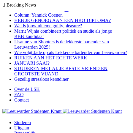
Breaking News
Close
Column: Yannick Coenen
HEB JE GENOEG AAN EEN HBO-DIPLOMA?
Wat is jouw ultieme guilty pleasure?
Marrit Wijnia combineert politiek en studie als jonge
BBB‑kandidaat
Lisanne van Shooters is de lekkerste bartender van
Leeuwarden 2025!
Wie volgt Jade op als Lekkerste bartender van Leeuwarden?
RUIKEN AAN HET ECHTE WERK
JANUARI SAAI?
STUDEREN MET AI: JE BESTE VRIEND EN
GROOTSTE VIJAND
Gezellig stressloos kerstdiner
Over de LSK
FAQ
Contact
Menu
Studeren
Uitgaan