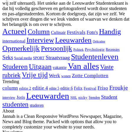
wij zelf uiteraard). Het unieke aan de Leeuwarder Studentenkrant is
dat hij volledig geschreven en gefotografeerd wordt door studenten
en pas-afgestudeerden. Kortom de doelgroep, dat zijn we zelf. We
schrijven over dingen die we leuk vinden of waarvan we denken dat
het belangrijk is om over te schrijven.
Actueel
Handig
Column
Festivals
Foto's
Culinair
Interview
Leeuwarden
international
Oekraïne
Opmerkelijk
Persoonlijk
Psychologie
Recensies
Politiek
Studentenleven
Seks
Straatvraag
SPORT
Social media
Van alles
Studeren
Uitgaan
Vaste
vakantie
Vrije tijd
rubriek
Werk
Zotte Complotten
wonen
Trending
Froukje
column
editie 4
Friso
editie 6
Felix
editie 2
Festival
editie 5
Leeuwarden
Student
Joris
nicky
interview
Stenden
NHL
studenten
studeren
About
Jannah is a Clean Responsive WordPress Newspaper, Magazine,
News and Blog theme. Packed with options that allow you to
completely customize your website to your needs.