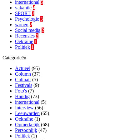
international
5
vakantie
4
SPORT
3
Psychologie
3
wonen
2
Social media
2
Recensies
2
Oekraïne
1
Politiek
1
Categorieën
Actueel
(95)
Column
(37)
Culinair
(5)
Festivals
(9)
Foto's
(7)
Handig
(73)
international
(5)
Interview
(56)
Leeuwarden
(65)
Oekraïne
(1)
Opmerkelijk
(68)
Persoonlijk
(47)
Politiek
(1)