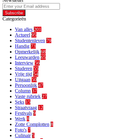
Newsletter
Enter
your
Email
Categorieën
address
Van alles
201
Actueel
95
Studentenleven
79
Handig
73
Opmerkelijk
68
Leeuwarden
65
Interview
56
Studeren
55
Vrije tijd
54
Uitgaan
50
Persoonlijk
47
Column
37
Vaste rubriek
27
Seks
15
Straatvraag
12
Festivals
9
Werk
8
Zotte Complotten
8
Foto's
7
Culinair
5