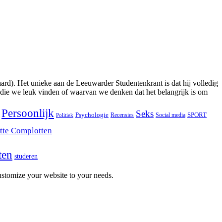
ard). Het unieke aan de Leeuwarder Studentenkrant is dat hij volledig
 die we leuk vinden of waarvan we denken dat het belangrijk is om
Persoonlijk
Seks
Psychologie
SPORT
Recensies
Social media
Politiek
tte Complotten
ten
studeren
stomize your website to your needs.