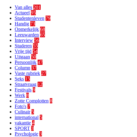
Van alles
201
Actueel
95
Studentenleven
79
Handig
73
Opmerkelijk
68
Leeuwarden
65
Interview
56
Studeren
55
Vrije tijd
54
Uitgaan
50
Persoonlijk
47
Column
37
Vaste rubriek
27
Seks
15
Straatvraag
12
Festivals
9
Werk
8
Zotte Complotten
8
Foto's
7
Culinair
5
international
5
vakantie
4
SPORT
3
Psychologie
3