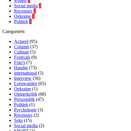
wonen
2
Social media
2
Recensies
2
Oekraïne
1
Politiek
1
Categorieën
Actueel
(95)
Column
(37)
Culinair
(5)
Festivals
(9)
Foto's
(7)
Handig
(73)
international
(5)
Interview
(56)
Leeuwarden
(65)
Oekraïne
(1)
Opmerkelijk
(68)
Persoonlijk
(47)
Politiek
(1)
Psychologie
(3)
Recensies
(2)
Seks
(15)
Social media
(2)
SPORT
(3)