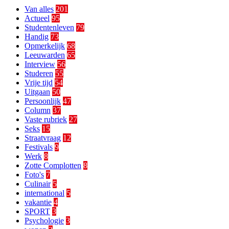
Van alles
201
Actueel
95
Studentenleven
79
Handig
73
Opmerkelijk
68
Leeuwarden
65
Interview
56
Studeren
55
Vrije tijd
54
Uitgaan
50
Persoonlijk
47
Column
37
Vaste rubriek
27
Seks
15
Straatvraag
12
Festivals
9
Werk
8
Zotte Complotten
8
Foto's
7
Culinair
5
international
5
vakantie
4
SPORT
3
Psychologie
3