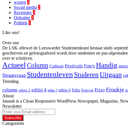
wonen
2
Social media
2
Recensies
2
Oekraïne
1
Politiek
1
Like ons!
Over ons
De LSK oftewel de Leeuwarder Studentenkrant bestaat sinds september 
geschreven en gefotografeerd wordt door studenten en pas-afgestudee
over te schrijven.
Actueel
Handig
Column
Festivals
Foto's
Culinair
inter
Studentenleven
Studeren
Uitgaan
Straatvraag
vak
Trending
Froukje
column
editie 4
Friso
editie 6
Felix
editie 2
Festival
editie 5
in
About
Jannah is a Clean Responsive WordPress Newspaper, Magazine, News 
Newsletter
Enter
your
Email
Categorieën
address