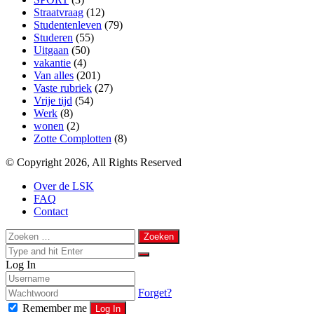
Straatvraag
(12)
Studentenleven
(79)
Studeren
(55)
Uitgaan
(50)
vakantie
(4)
Van alles
(201)
Vaste rubriek
(27)
Vrije tijd
(54)
Werk
(8)
wonen
(2)
Zotte Complotten
(8)
© Copyright 2026, All Rights Reserved
Over de LSK
FAQ
Contact
Back
Close
Zoeken
to
naar:
Close
top
Search
Close
Log In
for
button
Forget?
Remember me
Log In