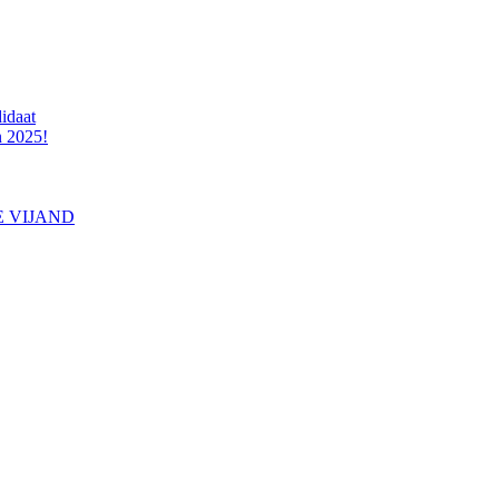
idaat
n 2025!
E VIJAND