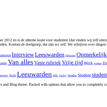
2012 en is de ultieme krant voor studenten (dat vinden wij zelf uitera
rden. Kortom de doelgroep, dat zijn we zelf. We schrijven over dingen
Interview
Leeuwarden
Opmerkelijk
national
Oekraïne
Van alles
Vrije tijd
Vaste rubriek
Werk
Zo
antie
wonen
Leeuwarden
studen
Student
Joris
nicky
terview
Stenden
NHL
and Blog theme. Packed with options that allow you to completely cu