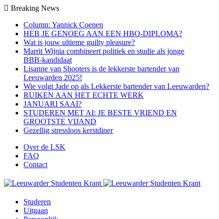
Breaking News
Column: Yannick Coenen
HEB JE GENOEG AAN EEN HBO-DIPLOMA?
Wat is jouw ultieme guilty pleasure?
Marrit Wijnia combineert politiek en studie als jonge
BBB‑kandidaat
Lisanne van Shooters is de lekkerste bartender van
Leeuwarden 2025!
Wie volgt Jade op als Lekkerste bartender van Leeuwarden?
RUIKEN AAN HET ECHTE WERK
JANUARI SAAI?
STUDEREN MET AI: JE BESTE VRIEND EN
GROOTSTE VIJAND
Gezellig stressloos kerstdiner
Over de LSK
FAQ
Contact
Studeren
Uitgaan