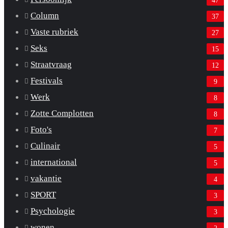
Column
37
Vaste rubriek
27
Seks
15
Straatvraag
12
Festivals
9
Werk
8
Zotte Complotten
8
Foto's
7
Culinair
5
international
5
vakantie
4
SPORT
3
Psychologie
3
wonen
2