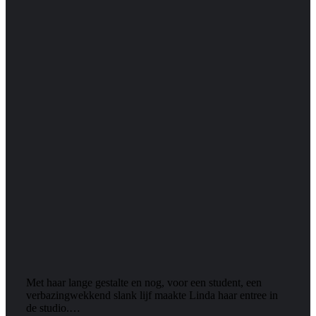
Met haar lange gestalte en nog, voor een student, een
verbazingwekkend slank lijf maakte Linda haar entree in
de studio.…