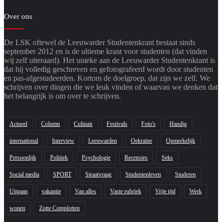
Over ons
De LSK oftewel de Leeuwarder Studentenkrant bestaat sinds
september 2012 en is de ultieme krant voor studenten (dat vinden
wij zelf uiteraard). Het unieke aan de Leeuwarder Studentenkrant is
dat hij volledig geschreven en gefotografeerd wordt door studenten
en pas-afgestudeerden. Kortom de doelgroep, dat zijn we zelf. We
schrijven over dingen die we leuk vinden of waarvan we denken dat
het belangrijk is om over te schrijven.
Actueel
Column
Culinair
Festivals
Foto's
Handig
international
Interview
Leeuwarden
Oekraïne
Opmerkelijk
Persoonlijk
Politiek
Psychologie
Recensies
Seks
Social media
SPORT
Straatvraag
Studentenleven
Studeren
Uitgaan
vakantie
Van alles
Vaste rubriek
Vrije tijd
Werk
wonen
Zotte Complotten