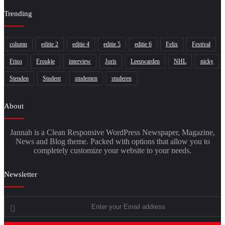
Trending
column
editie 2
editie 4
editie 5
editie 6
Felix
Festival
Friso
Froukje
interview
Joris
Leeuwarden
NHL
nicky
Stenden
Student
studenten
studeren
About
Jannah is a Clean Responsive WordPress Newspaper, Magazine,
News and Blog theme. Packed with options that allow you to
completely customize your website to your needs.
Newsletter
Enter
your
Email