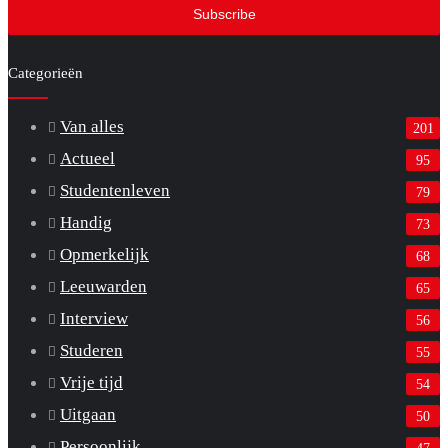
address
Categorieën
Van alles
201
Actueel
95
Studentenleven
79
Handig
73
Opmerkelijk
68
Leeuwarden
65
Interview
56
Studeren
55
Vrije tijd
54
Uitgaan
50
Persoonlijk
47