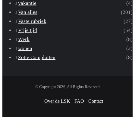
vakantie
(4)
Van alles
(201)
Vaste rubriek
(27)
Vrije tijd
(54)
Werk
(8)
wonen
(2)
Zotte Complotten
(8)
© Copyright 2026, All Rights Reserved
Over de LSK
FAQ
Contact