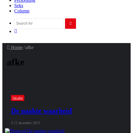
Persoonlijk
Seks
Column
Search
Random
for
Article
Home
/
afke
afke
Van alles
De naakte waarheid
11 december 2013