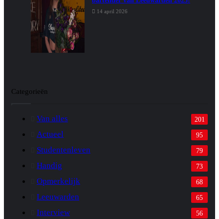
bartender van Leeuwarden 2025!
14 april 2026
Categorieën
Van alles
201
Actueel
95
Studentenleven
79
Handig
73
Opmerkelijk
68
Leeuwarden
65
Interview
56