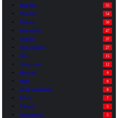
Studeren
55
Vrije tijd
54
Uitgaan
50
Persoonlijk
47
Column
37
Vaste rubriek
27
Seks
15
Straatvraag
12
Festivals
9
Werk
8
Zotte Complotten
8
Foto's
7
Culinair
5
international
5