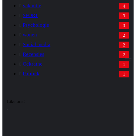
vakantie
4
SPORT
3
Psychologie
3
wonen
2
Social media
2
Recensies
2
M
Oekraïne
1
Politiek
1
Like ons!