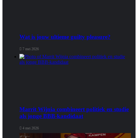
Wat is jouw ultieme guilty pleasure?
7 mei 2026
Marrit Wijnia combineert politiek en studie
als jonge BBB‑kandidaat
4 mei 2026