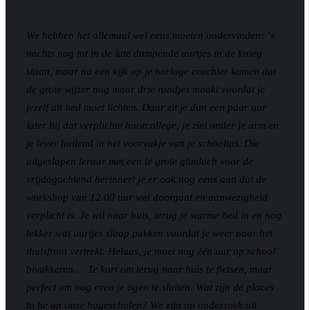
We hebben het allemaal wel eens moeten ondervinden: ‘s
nachts nog tot in de late dampende uurtjes in de kroeg
staan, maar na een kijk op je horloge erachter komen dat
de grote wijzer nog maar drie rondjes maakt voordat je
jezelf uit bed moet lichten. Daar zit je dan een paar uur
later bij dat verplichte hoorcollege, je ziel onder je arm en
je lever huilend in het voorvakje van je schooltas. Die
uitgeslapen leraar met een té grote glimlach voor de
vrijdagochtend herinnert je er ook nog eens aan dat de
workshop van 12.00 uur wel doorgaat en aanwezigheid
verplicht is. Je wil naar huis, terug je warme bed in en nog
lekker wat uurtjes slaap pakken voordat je weer naar het
thuisfront vertrekt. Helaas, je moet nog één uur op school
bivakkeren… Te kort om terug naar huis te fietsen, maar
perfect om nog even je ogen te sluiten. Wat zijn de places
to be op onze hogescholen? We zijn op onderzoek uit