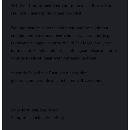
NHL’ers. Comfort een 6 en voor de rust een 8, wat Van
Hall een 7 geeft op de Schaal van Rust.
De uitgeruste en scherpe studenten onder ons kunnen
concluderen dat er maar één winnaar is, daar hoef je geen
raketwetenschapper voor te zijn. NHL Hogeschool, van
harte met deze befaamde prijs! Jullie gaan helaas niet door
voor de koelkast, maar wel voor eeuwige roem.
*over de Schaal van Rust kan niet worden
gecorrespondeerd, deze is fictief en zelf verzonnen
Door Jordi van den Bosch
Fotografie: Jochem Schuiling