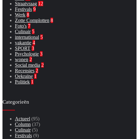
Straatvraag
12
Festivals
9
Werk
8
Zotte Complotten
8
Foto's
7
Culinair
5
international
5
vakantie
4
SPORT
3
Psychologie
3
wonen
2
Social media
2
Recensies
2
Oekraïne
1
Politiek
1
Categorieën
Actueel
(95)
Column
(37)
Culinair
(5)
Festivals
(9)