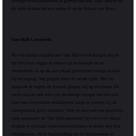
overige werkzaamheden in groepsverband. Het comfort en
de stilte maken het een ruime 9 op de Schaal van Rust.
Van Hall Larenstein
Na een kleine enquête met Van Hall-locals kregen wij de
tip om onze oogjes te sluiten op de bankjes in de
mediatheek of op de aan elkaar geschoven oranje stoelen
bij de ingang. Wij gingen voor de eerste optie. Met de
slaapzak & rugtas als kussen gingen wij op avontuur. De
steun van de nek was van dusdanige hoogte om een uur
later met chronische nekklachten langs te moeten bij de
chiropractor, geen aanrader. Voor de rust wel een geschikte
plek aangezien de Van Hall-studenten het wel voor elkaar
krijgen in rust hun onderzoeksresultaten te delen met hun
tafelgenoten, dit in tegenstelling tot de Stendenaren of