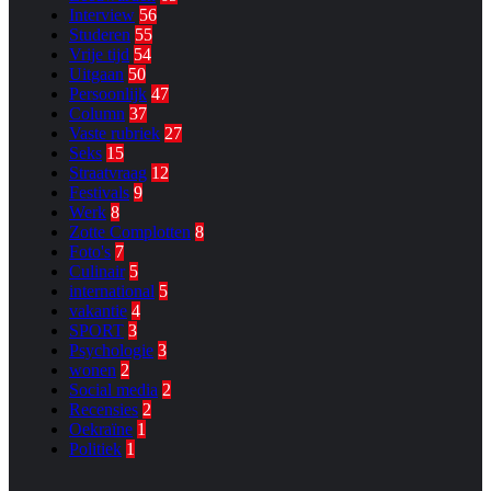
Interview
56
Studeren
55
Vrije tijd
54
Uitgaan
50
Persoonlijk
47
Column
37
Vaste rubriek
27
Seks
15
Straatvraag
12
Festivals
9
Werk
8
Zotte Complotten
8
Foto's
7
Culinair
5
international
5
vakantie
4
SPORT
3
Psychologie
3
wonen
2
Social media
2
Recensies
2
Oekraïne
1
Politiek
1