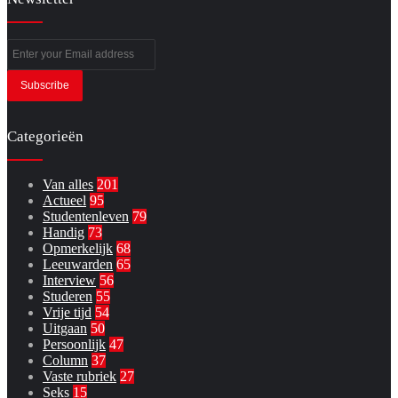
Enter
your
Email
address
Categorieën
Van alles
201
Actueel
95
Studentenleven
79
Handig
73
Opmerkelijk
68
Leeuwarden
65
Interview
56
Studeren
55
Vrije tijd
54
Uitgaan
50
Persoonlijk
47
Column
37
Vaste rubriek
27
Seks
15