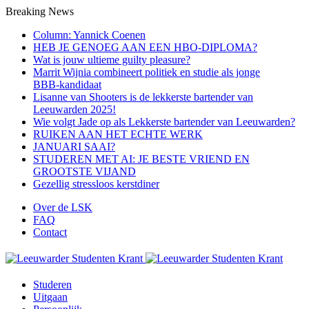
Breaking News
Column: Yannick Coenen
HEB JE GENOEG AAN EEN HBO-DIPLOMA?
Wat is jouw ultieme guilty pleasure?
Marrit Wijnia combineert politiek en studie als jonge
BBB‑kandidaat
Lisanne van Shooters is de lekkerste bartender van
Leeuwarden 2025!
Wie volgt Jade op als Lekkerste bartender van Leeuwarden?
RUIKEN AAN HET ECHTE WERK
JANUARI SAAI?
STUDEREN MET AI: JE BESTE VRIEND EN
GROOTSTE VIJAND
Gezellig stressloos kerstdiner
Over de LSK
FAQ
Contact
Studeren
Uitgaan