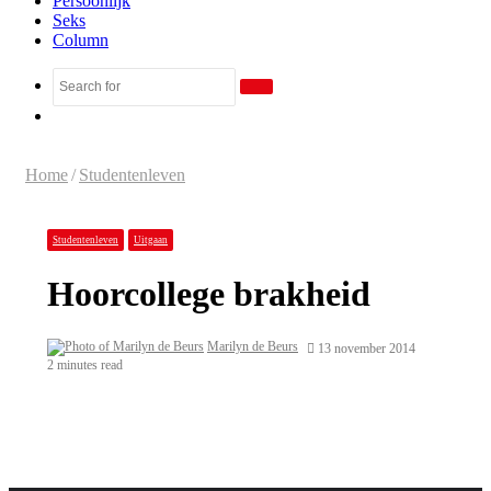
Persoonlijk
Seks
Column
Search
Random
for
Article
Home
/
Studentenleven
Studentenleven
Uitgaan
Hoorcollege brakheid
Marilyn de Beurs
13 november 2014
2 minutes read