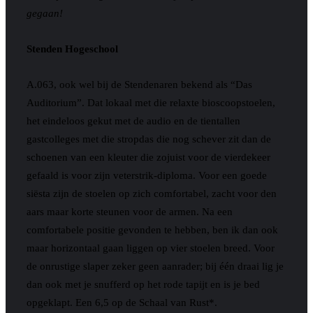
gegaan!
Stenden Hogeschool
A.063, ook wel bij de Stendenaren bekend als “Das
Auditorium”. Dat lokaal met die relaxte bioscoopstoelen,
het eindeloos gekut met de audio en de tientallen
gastcolleges met die stropdas die nog schever zit dan de
schoenen van een kleuter die zojuist voor de vierdekeer
gefaald is voor zijn veterstrik-diploma. Voor een goede
siësta zijn de stoelen op zich comfortabel, zacht voor den
aars maar korte steunen voor de armen. Na een
comfortabele positie gevonden te hebben, ben ik dan ook
maar horizontaal gaan liggen op vier stoelen breed. Voor
de onrustige slaper zeker geen aanrader; bij één draai lig je
dan ook met je snufferd op het rode tapijt en is je bed
opgeklapt. Een 6,5 op de Schaal van Rust*.