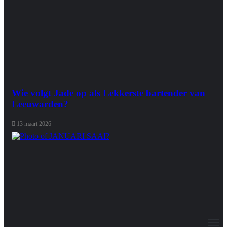
Wie volgt Jade op als Lekkerste bartender van
Leeuwarden?
13 maart 2026
M