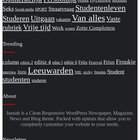
Psychologie
Recensies
Politiek
Studentenleven
Seks
Straatvraag
SPORT
Social media
Van alles
Studeren
Uitgaan
Vaste
vakantie
Vrije tijd
rubriek
Werk
Zotte Complotten
wonen
Trending
Froukje
column
editie 4
Friso
editie 6
Felix
editie 2
Festival
editie 5
Leeuwarden
Student
Joris
nicky
interview
Stenden
NHL
studenten
studeren
About
Jannah is a Clean Responsive WordPress Newspaper, Magazine,
News and Blog theme. Packed with options that allow you to
completely customize your website to your needs.
Newsletter