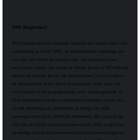
NHL Hogeschool
Bij binnenkomst een hartelijk welkom en vrijwel direct een
rondleiding in Hotel NHL, de dienstdoende conciërge liet
ons dan ook direct de kamers zien van standaard naar
meest luxe kamer. Als eerste de Single Room [CMD-lokaal]
daarna de Double Room [de grime-kamer] en vervolgens
de Honeymoon Suite. Deze Honeymoon Suite staat ook
wel bekend als de praktijkruimte voor Verpleegkunde. In
deze hotelkamer vindt u comfortabele bedden, zowel dun
als dik beddengoed, verstelbaar in hoogte en stille
kamergenoten [lees: medische dummies]. Het uitzicht op
één van de mooie binnenplaatsen van de NHL zorgt voor
de nodige rust na een intensieve ochtend hoorcolleges en