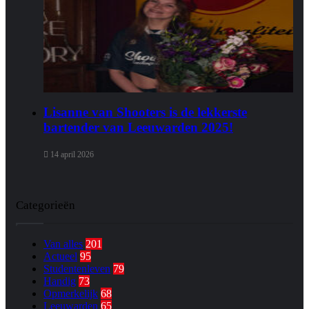
Lisanne van Shooters is de lekkerste
bartender van Leeuwarden 2025!
14 april 2026
Categorieën
Van alles
201
Actueel
95
Studentenleven
79
Handig
73
Opmerkelijk
68
Leeuwarden
65