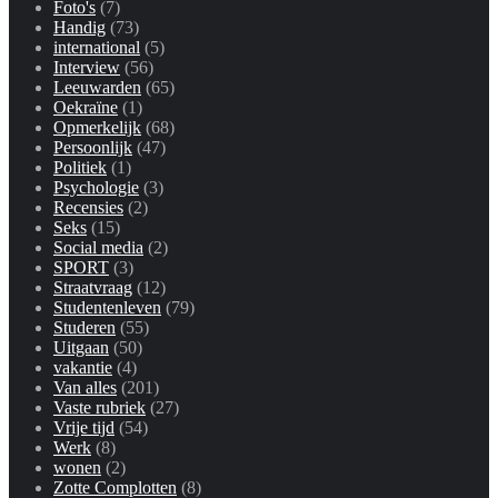
Foto's
(7)
Handig
(73)
international
(5)
Interview
(56)
Leeuwarden
(65)
Oekraïne
(1)
Opmerkelijk
(68)
Persoonlijk
(47)
Politiek
(1)
Psychologie
(3)
Recensies
(2)
Seks
(15)
Social media
(2)
SPORT
(3)
Straatvraag
(12)
Studentenleven
(79)
Studeren
(55)
Uitgaan
(50)
vakantie
(4)
Van alles
(201)
Vaste rubriek
(27)
Vrije tijd
(54)
Werk
(8)
wonen
(2)
Zotte Complotten
(8)