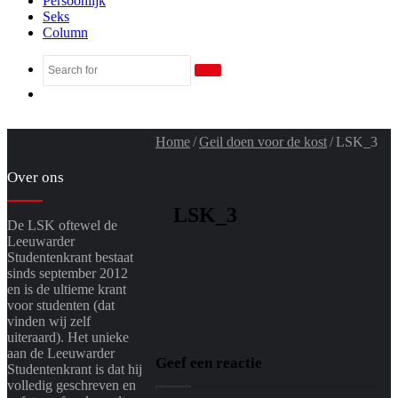
Persoonlijk
Seks
Column
Search
Random
for
Article
Home
/
Geil doen voor de kost
/
LSK_3
Over ons
LSK_3
De LSK oftewel de
Leeuwarder
Studentenkrant bestaat
sinds september 2012
en is de ultieme krant
voor studenten (dat
vinden wij zelf
uiteraard). Het unieke
aan de Leeuwarder
Geef een reactie
Studentenkrant is dat hij
volledig geschreven en