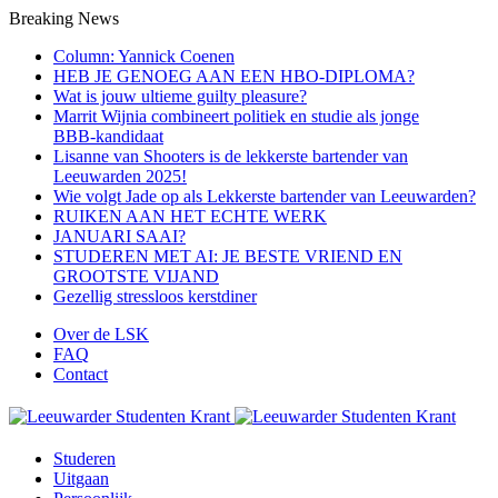
Breaking News
Column: Yannick Coenen
HEB JE GENOEG AAN EEN HBO-DIPLOMA?
Wat is jouw ultieme guilty pleasure?
Marrit Wijnia combineert politiek en studie als jonge
BBB‑kandidaat
Lisanne van Shooters is de lekkerste bartender van
Leeuwarden 2025!
Wie volgt Jade op als Lekkerste bartender van Leeuwarden?
RUIKEN AAN HET ECHTE WERK
JANUARI SAAI?
STUDEREN MET AI: JE BESTE VRIEND EN
GROOTSTE VIJAND
Gezellig stressloos kerstdiner
Over de LSK
FAQ
Contact
Studeren
Uitgaan