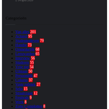
14 april 2026
Categorieën
Van alles
201
Actueel
95
Studentenleven
79
Handig
73
Opmerkelijk
68
Leeuwarden
65
Interview
56
Studeren
55
Vrije tijd
54
Uitgaan
50
Persoonlijk
47
Column
37
Vaste rubriek
27
Seks
15
Straatvraag
12
Festivals
9
Werk
8
Zotte Complotten
8