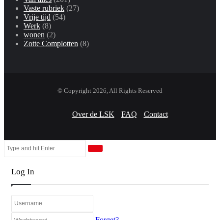
Vaste rubriek
(27)
Vrije tijd
(54)
Werk
(8)
wonen
(2)
Zotte Complotten
(8)
© Copyright 2026, All Rights Reserved
Over de LSK
FAQ
Contact
Close
Search
Close
for
Log In
Forget?