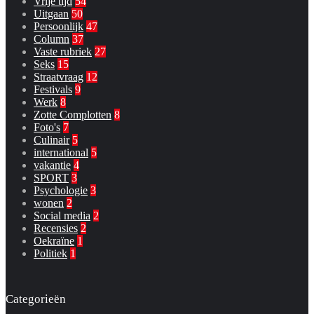
Vrije tijd
54
Uitgaan
50
Persoonlijk
47
Column
37
Vaste rubriek
27
Seks
15
Straatvraag
12
Festivals
9
Werk
8
Zotte Complotten
8
Foto's
7
Culinair
5
international
5
vakantie
4
SPORT
3
Psychologie
3
wonen
2
Social media
2
Recensies
2
Oekraïne
1
Politiek
1
Categorieën