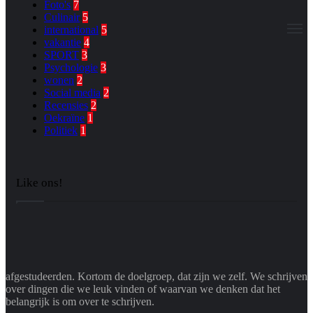
Foto's
7
Culinair
5
M
international
5
vakantie
4
SPORT
3
Psychologie
3
wonen
2
Social media
2
Recensies
2
Oekraïne
1
Politiek
1
Like ons!
afgestudeerden. Kortom de doelgroep, dat zijn we zelf. We schrijven
over dingen die we leuk vinden of waarvan we denken dat het
belangrijk is om over te schrijven.