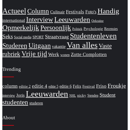
Actueel
Handig
Column
Festivals
Foto's
Culinair
Interview
Leeuwarden
international
Oekraïne
Opmerkelijk
Persoonlijk
Psychologie
Recensies
Politiek
Studentenleven
Seks
Straatvraag
SPORT
Social media
Van alles
Studeren
Uitgaan
Vaste
vakantie
Vrije tijd
rubriek
Werk
Zotte Complotten
wonen
Trending
Froukje
column
editie 4
Friso
editie 6
Felix
editie 2
Festival
editie 5
Leeuwarden
Student
Joris
nicky
interview
Stenden
NHL
studenten
studeren
About