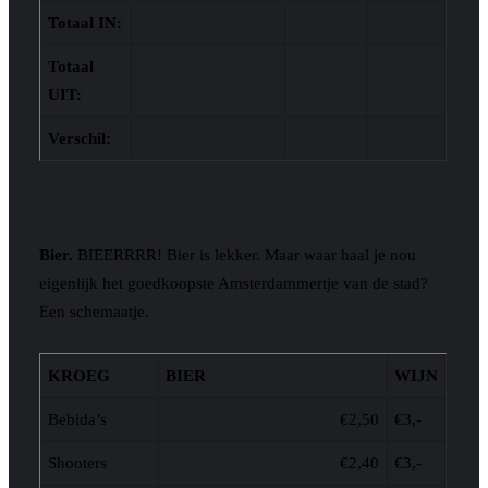
Totaal IN:
Totaal
UIT:
Verschil:
Bier.
BIEERRRR! Bier is lekker. Maar waar haal je nou
eigenlijk het goedkoopste Amsterdammertje van de stad?
Een schemaatje.
KROEG
BIER
WIJN
Bebida’s
€2,50
€3,-
Shooters
€2,40
€3,-