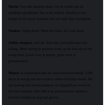
Markt.
Van alle markten thuis. Op de markt zijn de
spulletjes goedkoper dan in de winkel. Daarbij is een
rondje of de markt sjokken ook een hele fijne bezigheid.
Neuken.
Veilig doen! Want een baby, da’s pas duur.
Online shoppen:
nah-ah. Want die verzendkosten zijn
killing. Beter spring je gewoon even op de fiets als je iets
nodig hebt. Goed voor je kontje, goed voor je
portemonnee.
Pinnen.
Is supermakkelijk en superonoverzichtelijk. Zélfs
als je je keurig aan het eerdere vinkoverzichtje houdt. Pin
een bedrag aan boodschappen- en stapgeld per week en
doe het daarmee. Eén blik in je portemonnee vertelt je
hoeveel rondjes je nog kan geven.