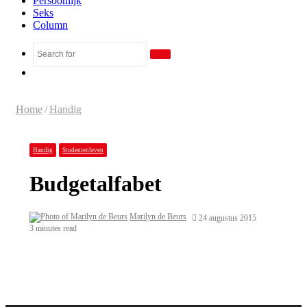
Persoonlijk
Seks
Column
Search
Random
for
Article
Home
/
Handig
Handig
Studentenleven
Budgetalfabet
Marilyn de Beurs
24 augustus 2015
3 minutes read