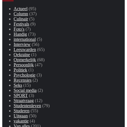
Actueel
(95)
Column
(37)
Culinair
(5)
Festivals
(9)
Foto's
(7)
Handig
(73)
international
(5)
Interview
(56)
Leeuwarden
(65)
Oekraïne
(1)
Opmerkelijk
(68)
Persoonlijk
(47)
Politiek
(1)
Psychologie
(3)
Recensies
(2)
Seks
(15)
Social media
(2)
SPORT
(3)
Straatvraag
(12)
Studentenleven
(79)
Studeren
(55)
Uitgaan
(50)
vakantie
(4)
Van alles
(201)