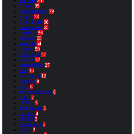
Van alles
201
Actueel
95
Studentenleven
79
Handig
73
Opmerkelijk
68
Leeuwarden
65
Interview
56
Studeren
55
Vrije tijd
54
Uitgaan
50
Persoonlijk
47
Column
37
Vaste rubriek
27
Seks
15
Straatvraag
12
Festivals
9
Werk
8
Zotte Complotten
8
Foto's
7
Culinair
5
international
5
vakantie
4
SPORT
3
Psychologie
3
wonen
2