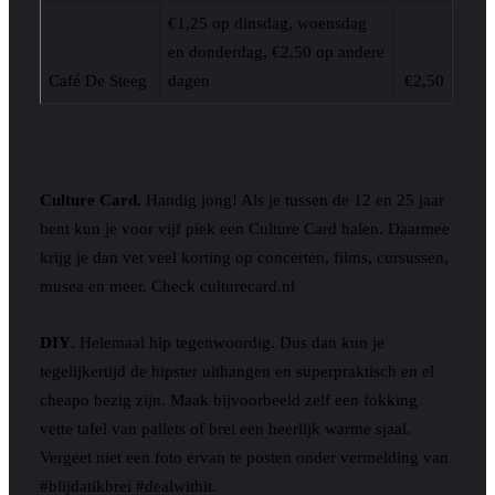
€1,25 op dinsdag, woensdag
en donderdag, €2,50 op andere
Café De Steeg
dagen
€2,50
Culture Card.
Handig jong! Als je tussen de 12 en 25 jaar
bent kun je voor vijf piek een Culture Card halen. Daarmee
krijg je dan vet veel korting op concerten, films, cursussen,
musea en meer. Check culturecard.nl
DIY
. Helemaal hip tegenwoordig. Dus dan kun je
tegelijkertijd de hipster uithangen en superpraktisch en el
cheapo bezig zijn. Maak bijvoorbeeld zelf een fokking
vette tafel van pallets of brei een heerlijk warme sjaal.
Vergeet niet een foto ervan te posten onder vermelding van
#blijdatikbrei #dealwithit.