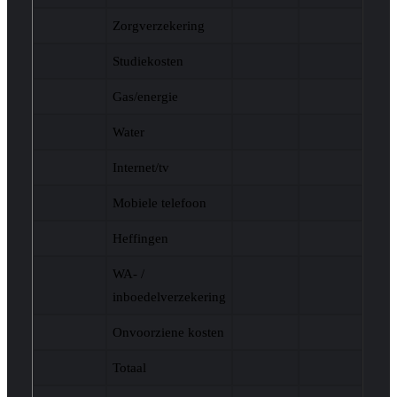
Zorgverzekering
Studiekosten
Gas/energie
Water
Internet/tv
Mobiele telefoon
Heffingen
WA- /
inboedelverzekering
Onvoorziene kosten
Totaal