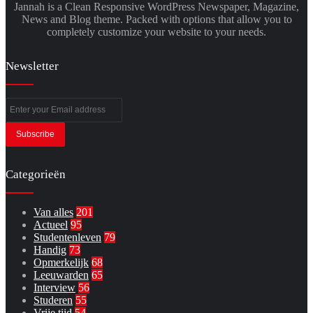
Jannah is a Clean Responsive WordPress Newspaper, Magazine,
News and Blog theme. Packed with options that allow you to
completely customize your website to your needs.
Newsletter
Enter
your
Email
address
Categorieën
Van alles
201
Actueel
95
Studentenleven
79
Handig
73
Opmerkelijk
68
Leeuwarden
65
Interview
56
Studeren
55
Vrije tijd
54