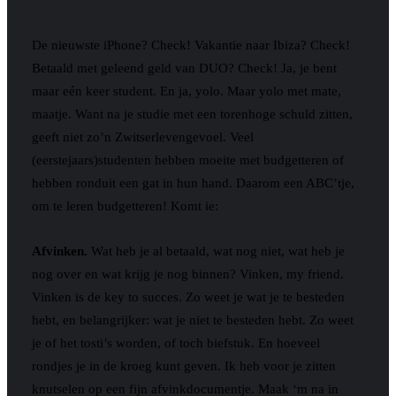
De nieuwste iPhone? Check! Vakantie naar Ibiza? Check!
Betaald met geleend geld van DUO? Check! Ja, je bent
maar eén keer student. En ja, yolo. Maar yolo met mate,
maatje. Want na je studie met een torenhoge schuld zitten,
geeft niet zo’n Zwitserlevengevoel. Veel
(eerstejaars)studenten hebben moeite met budgetteren of
hebben ronduit een gat in hun hand. Daarom een ABC’tje,
om te leren budgetteren! Komt ie:
Afvinken.
Wat heb je al betaald, wat nog niet, wat heb je
nog over en wat krijg je nog binnen? Vinken, my friend.
Vinken is de key to succes. Zo weet je wat je te besteden
hebt, en belangrijker: wat je niet te besteden hebt. Zo weet
je of het tosti’s worden, of toch biefstuk. En hoeveel
rondjes je in de kroeg kunt geven. Ik heb voor je zitten
knutselen op een fijn afvinkdocumentje. Maak ‘m na in