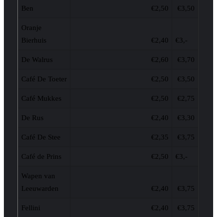
Ben
€2,50
€3,50
Oranje
Bierhuis
€2,40
€3,-
De Walrus
€2,60
€3,70
Café De Toeter
€2,50
€3,50
Café Mukkes
€2,50
€2,75
De Rus
€2,40
€3,30
Café De Stee
€2,35
€3,75
Café de Prins
€2,50
€3,-
Wapen van
Leeuwarden
€2,40
€3,75
Fellini
€2,40
€3,75