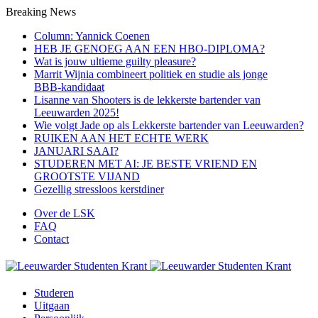
Breaking News
Column: Yannick Coenen
HEB JE GENOEG AAN EEN HBO-DIPLOMA?
Wat is jouw ultieme guilty pleasure?
Marrit Wijnia combineert politiek en studie als jonge
BBB‑kandidaat
Lisanne van Shooters is de lekkerste bartender van
Leeuwarden 2025!
Wie volgt Jade op als Lekkerste bartender van Leeuwarden?
RUIKEN AAN HET ECHTE WERK
JANUARI SAAI?
STUDEREN MET AI: JE BESTE VRIEND EN
GROOTSTE VIJAND
Gezellig stressloos kerstdiner
Over de LSK
FAQ
Contact
Studeren
Uitgaan