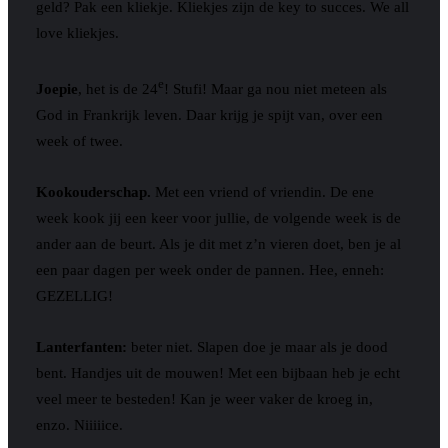
geld? Pak een kliekje. Kliekjes zijn de key to succes. We all
love kliekjes.
e
Joepie
, het is de 24
! Stufi! Maar ga nou niet meteen als
God in Frankrijk leven. Daar krijg je spijt van, over een
week of twee.
Kookouderschap.
Met een vriend of vriendin. De ene
week kook jij een keer voor jullie, de volgende week is de
ander aan de beurt. Als je dit met z’n vieren doet, ben je al
een paar dagen per week onder de pannen. Hee, enneh:
GEZELLIG!
Lanterfanten:
beter niet. Slapen doe je maar als je dood
bent. Handjes uit de mouwen! Met een bijbaan heb je echt
veel meer te besteden! Kan je weer vaker de kroeg in,
enzo. Niiiiice.