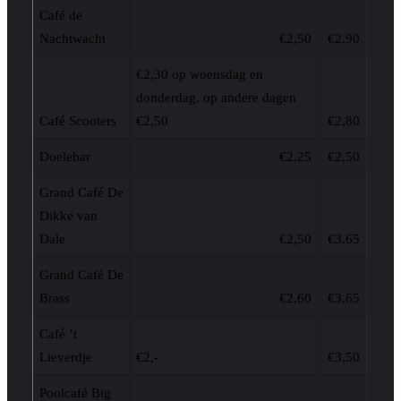
Café de
Nachtwacht
€2,50
€2,90
€2,30 op woensdag en
donderdag, op andere dagen
Café Scooters
€2,50
€2,80
Doelebar
€2,25
€2,50
Grand Café De
Dikke van
Dale
€2,50
€3,65
Grand Café De
Brass
€2,60
€3,65
Café ’t
Lieverdje
€2,-
€3,50
Poolcafé Big