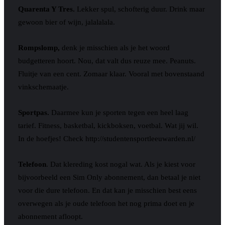
Quarenta Y Tres.
Lekker spul, schofterig duur. Drink maar
gewoon bier of wijn, jalalalala.
Rompslomp,
denk je misschien als je het woord
budgetteren hoort. Nou, dat valt dus reuze mee. Peanuts.
Fluitje van een cent. Zomaar klaar. Vooral met bovenstaand
vinkschemaatje.
Sportpas.
Daarmee kun je sporten tegen een heel laag
tarief. Fitness, basketbal, kickboksen, voetbal. Wat jij wil.
In de hoefjes! Check http://studentensportleeuwarden.nl/
Telefoon
. Dat klereding kost nogal wat. Als je kiest voor
bijvoorbeeld een Sim Only abonnement, dan betaal je niet
voor die dure telefoon. En dat kan je misschien best eens
overwegen als je oude telefoon het nog prima doet en je
abonnement afloopt.