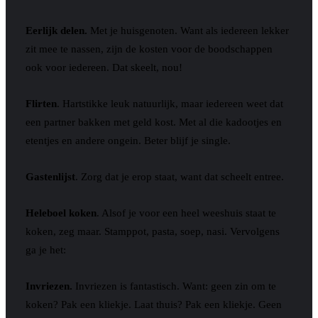
Eerlijk delen.
Met je huisgenoten. Want als iedereen lekker
zit mee te nassen, zijn de kosten voor de boodschappen
ook voor iedereen. Dat skeelt, nou!
Flirten
. Hartstikke leuk natuurlijk, maar iedereen weet dat
een partner bakken met geld kost. Met al die kadootjes en
etentjes en andere ongein. Beter blijf je single.
Gastenlijst
. Zorg dat je erop staat, want dat scheelt entree.
Heleboel koken
. Alsof je voor een heel weeshuis staat te
koken, zeg maar. Stamppot, pasta, soep, nasi. Vervolgens
ga je het:
Invriezen.
Invriezen is fantastisch. Want: geen zin om te
koken? Pak een kliekje. Laat thuis? Pak een kliekje. Geen