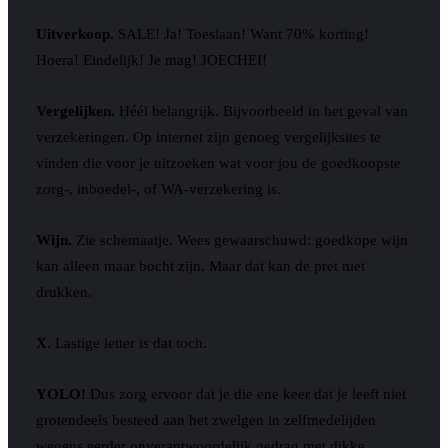
Uitverkoop.
SALE! Ja! Toeslaan! Want 70% korting!
Hoera! Eindelijk! Je mag! JOECHEI!
Vergelijken.
Héél belangrijk. Bijvoorbeeld in het geval van
verzekeringen. Op internet zijn genoeg vergelijksites te
vinden die voor je uitzoeken wat voor jou de goedkoopste
zorg-, inboedel-, of WA-verzekering is.
Wijn.
Zie schemaatje. Wees gewaarschuwd: goedkope wijn
kan alleen maar bocht zijn. Maar dat kan de pret niet
drukken.
X
. Lastige letter is dat toch.
YOLO!
Dus zorg ervoor dat je die ene keer dat je leeft niet
grotendeels besteed aan het zwelgen in zelfmedelijden
wegens eerder onverantwoordelijk gedrag met dikke