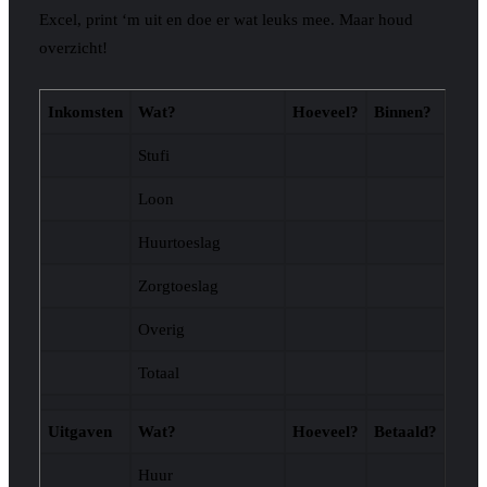
Excel, print ‘m uit en doe er wat leuks mee. Maar houd
overzicht!
Inkomsten
Wat?
Hoeveel?
Binnen?
Stufi
Loon
Huurtoeslag
Zorgtoeslag
Overig
Totaal
Uitgaven
Wat?
Hoeveel?
Betaald?
Huur