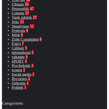
Uitgaan
50
Persoonlijk
47
Column
37
Vaste rubriek
27
Seks
15
Straatvraag
12
Festivals
9
Werk
8
Zotte Complotten
8
Foto's
7
Culinair
5
international
5
vakantie
4
SPORT
3
Psychologie
3
wonen
2
Social media
2
Recensies
2
Oekraïne
1
Politiek
1
Categorieën