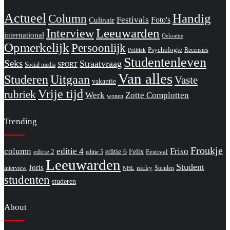
Actueel
Handig
Column
Festivals
Foto's
Culinair
Interview
Leeuwarden
international
Oekraïne
Opmerkelijk
Persoonlijk
Psychologie
Recensies
Politiek
Studentenleven
Seks
Straatvraag
SPORT
Social media
Van alles
Studeren
Uitgaan
Vaste
vakantie
Vrije tijd
rubriek
Werk
Zotte Complotten
wonen
Trending
Froukje
column
editie 4
Friso
editie 6
Felix
editie 2
Festival
editie 5
Leeuwarden
Student
Joris
nicky
interview
Stenden
NHL
studenten
studeren
About