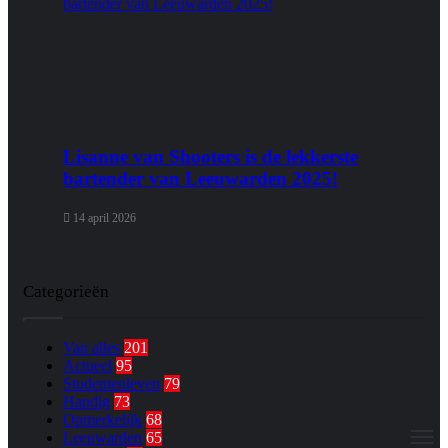
Lisanne van Shooters is de lekkerste
bartender van Leeuwarden 2025!
14 april 2026
Categorieën
Van alles
201
Actueel
95
Studentenleven
79
Handig
73
Opmerkelijk
68
M
Leeuwarden
65