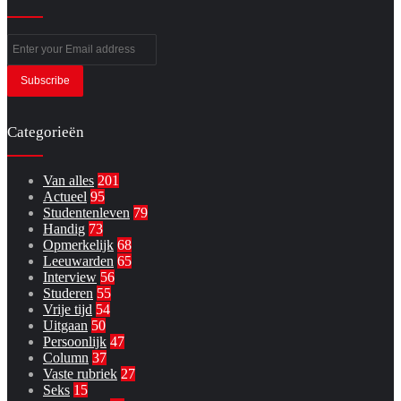
Enter
your
Email
address
Categorieën
Van alles
201
Actueel
95
Studentenleven
79
Handig
73
Opmerkelijk
68
Leeuwarden
65
Interview
56
Studeren
55
Vrije tijd
54
Uitgaan
50
Persoonlijk
47
Column
37
Vaste rubriek
27
Seks
15