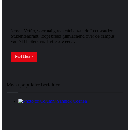
Jeroen Veffer, voormalig redactielid van de Leeuwarder
Studentenkrant, loopt breed glimlachend over de campus
van NHL Stenden. Het is alweer…
Read More »
Meest populaire berichten