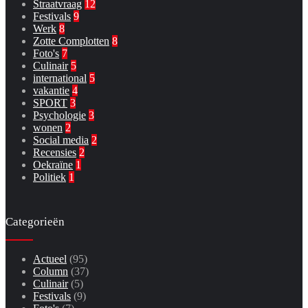
Straatvraag
12
Festivals
9
Werk
8
Zotte Complotten
8
Foto's
7
Culinair
5
international
5
vakantie
4
SPORT
3
Psychologie
3
wonen
2
Social media
2
Recensies
2
Oekraïne
1
Politiek
1
Categorieën
Actueel
(95)
Column
(37)
Culinair
(5)
Festivals
(9)