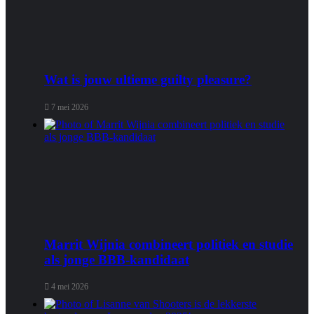
Wat is jouw ultieme guilty pleasure?
7 mei 2026
Marrit Wijnia combineert politiek en studie
als jonge BBB‑kandidaat
4 mei 2026