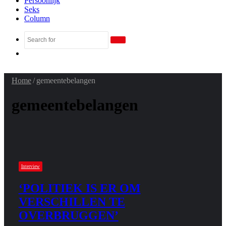
Persoonlijk
Seks
Column
Search
Random
for
Article
Home
/
gemeentebelangen
gemeentebelangen
Interview
‘POLITIEK IS ER OM
VERSCHILLEN TE
OVERBRUGGEN’