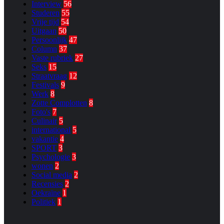
Interview
56
Studeren
55
Vrije tijd
54
Uitgaan
50
Persoonlijk
47
Column
37
Vaste rubriek
27
Seks
15
Straatvraag
12
Festivals
9
Werk
8
Zotte Complotten
8
Foto's
7
Culinair
5
international
5
vakantie
4
SPORT
3
Psychologie
3
wonen
2
Social media
2
Recensies
2
Oekraïne
1
Politiek
1