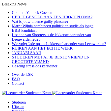
Breaking News
Column: Yannick Coenen
HEB JE GENOEG AAN EEN HBO-DIPLOMA?
Wat is jouw ultieme guilty pleasure?
Marrit Wijnia combineert politiek en studie als jonge
BBB‑kandidaat
Lisanne van Shooters is de lekkerste bartender van
Leeuwarden 2025!
Wie volgt Jade op als Lekkerste bartender van Leeuwarden?
RUIKEN AAN HET ECHTE WERK
JANUARI SAAI?
STUDEREN MET AI: JE BESTE VRIEND EN
GROOTSTE VIJAND
Gezellig stressloos kerstdiner
Over de LSK
FAQ
Contact
Studeren
Uitgaan