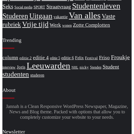
Studentenleven
Seks
Straatvraag
SPORT
Social media
Van alles
Studeren
Uitgaan
Vaste
vakantie
Vrije tijd
rubriek
Werk
Zotte Complotten
wonen
Trending
Froukje
column
editie 4
Friso
editie 6
Felix
editie 2
Festival
editie 5
Leeuwarden
Student
Joris
nicky
interview
Stenden
NHL
studenten
studeren
About
Jannah is a Clean Responsive WordPress Newspaper, Magazine,
News and Blog theme. Packed with options that allow you to
completely customize your website to your needs.
Newsletter