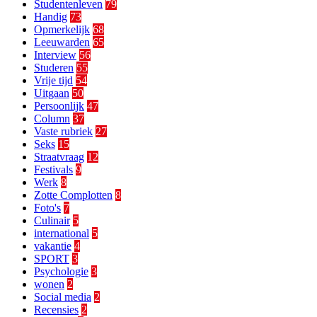
Studentenleven
79
Handig
73
Opmerkelijk
68
Leeuwarden
65
Interview
56
Studeren
55
Vrije tijd
54
Uitgaan
50
Persoonlijk
47
Column
37
Vaste rubriek
27
Seks
15
Straatvraag
12
Festivals
9
Werk
8
Zotte Complotten
8
Foto's
7
Culinair
5
international
5
vakantie
4
SPORT
3
Psychologie
3
wonen
2
Social media
2
Recensies
2