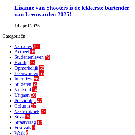
Lisanne van Shooters is de lekkerste bartender
van Leeuwarden 2025!
14 april 2026
Categorieën
Van alles
201
Actueel
95
Studentenleven
79
Handig
73
Opmerkelijk
68
Leeuwarden
65
Interview
56
Studeren
55
Vrije tijd
54
Uitgaan
50
Persoonlijk
47
Column
37
Vaste rubriek
27
Seks
15
Straatvraag
12
Festivals
9
Werk
8