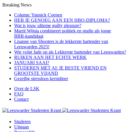
Breaking News
Column: Yannick Coenen
HEB JE GENOEG AAN EEN HBO-DIPLOMA?
Wat is jouw ultieme guilty pleasure?
Marrit Wijnia combineert politiek en studie als jonge
BBB‑kandidaat
Lisanne van Shooters is de lekkerste bartender van
Leeuwarden 2025!
Wie volgt Jade op als Lekkerste bartender van Leeuwarden?
RUIKEN AAN HET ECHTE WERK
JANUARI SAAI?
STUDEREN MET AI: JE BESTE VRIEND EN
GROOTSTE VIJAND
Gezellig stressloos kerstdiner
Over de LSK
FAQ
Contact
Menu
Studeren
Uitgaan