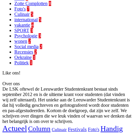
Zotte Complotten
8
Foto's
7
Culinair
5
international
5
vakantie
4
SPORT
3
Psychologie
3
wonen
2
Social media
2
Recensies
2
Oekraïne
1
Politiek
1
Like ons!
Over ons
De LSK oftewel de Leeuwarder Studentenkrant bestaat sinds
september 2012 en is de ultieme krant voor studenten (dat vinden
wij zelf uiteraard). Het unieke aan de Leeuwarder Studentenkrant is
dat hij volledig geschreven en gefotografeerd wordt door studenten
en pas-afgestudeerden. Kortom de doelgroep, dat zijn we zelf. We
schrijven over dingen die we leuk vinden of waarvan we denken dat
het belangrijk is om over te schrijven.
Actueel
Handig
Column
Festivals
Foto's
Culinair