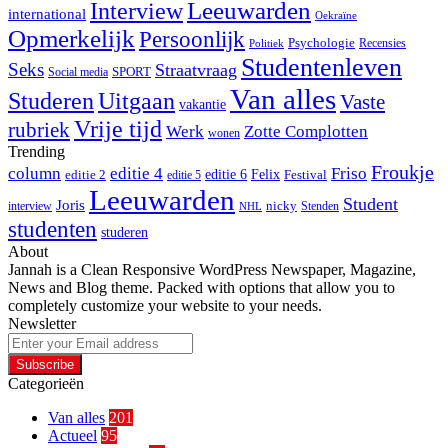
Interview
Leeuwarden
international
Oekraïne
Opmerkelijk
Persoonlijk
Psychologie
Recensies
Politiek
Studentenleven
Seks
Straatvraag
SPORT
Social media
Van alles
Studeren
Uitgaan
Vaste
vakantie
Vrije tijd
rubriek
Werk
Zotte Complotten
wonen
Trending
Froukje
column
editie 4
Friso
editie 6
Felix
editie 2
Festival
editie 5
Leeuwarden
Student
Joris
nicky
interview
Stenden
NHL
studenten
studeren
About
Jannah is a Clean Responsive WordPress Newspaper, Magazine,
News and Blog theme. Packed with options that allow you to
completely customize your website to your needs.
Newsletter
Enter
your
Email
Categorieën
address
Van alles
201
Actueel
95