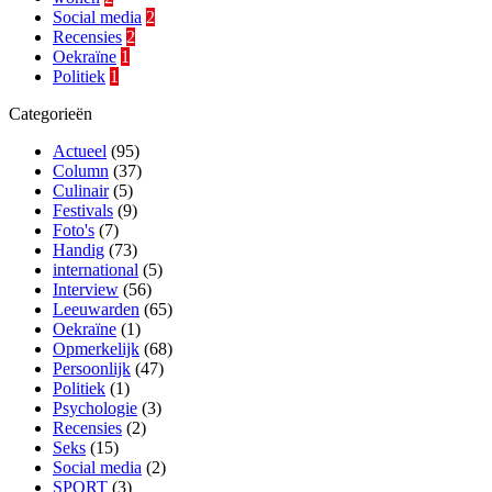
Social media
2
Recensies
2
Oekraïne
1
Politiek
1
Categorieën
Actueel
(95)
Column
(37)
Culinair
(5)
Festivals
(9)
Foto's
(7)
Handig
(73)
international
(5)
Interview
(56)
Leeuwarden
(65)
Oekraïne
(1)
Opmerkelijk
(68)
Persoonlijk
(47)
Politiek
(1)
Psychologie
(3)
Recensies
(2)
Seks
(15)
Social media
(2)
SPORT
(3)