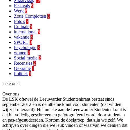
Straatvraag
12
Festivals
9
Werk
8
Zotte Complotten
8
Foto's
7
Culinair
5
international
5
vakantie
4
SPORT
3
Psychologie
3
wonen
2
Social media
2
Recensies
2
Oekraïne
1
Politiek
1
Like ons!
Over ons
De LSK oftewel de Leeuwarder Studentenkrant bestaat sinds
september 2012 en is de ultieme krant voor studenten (dat vinden
wij zelf uiteraard). Het unieke aan de Leeuwarder Studentenkrant is
dat hij volledig geschreven en gefotografeerd wordt door studenten
en pas-afgestudeerden. Kortom de doelgroep, dat zijn we zelf. We
schrijven over dingen die we leuk vinden of waarvan we denken dat