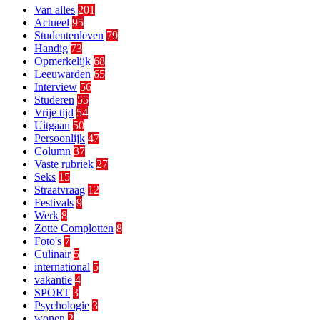
Van alles
201
Actueel
95
Studentenleven
79
Handig
73
Opmerkelijk
68
Leeuwarden
65
Interview
56
Studeren
55
Vrije tijd
54
Uitgaan
50
Persoonlijk
47
Column
37
Vaste rubriek
27
Seks
15
Straatvraag
12
Festivals
9
Werk
8
Zotte Complotten
8
Foto's
7
Culinair
5
international
5
vakantie
4
SPORT
3
Psychologie
3
wonen
2