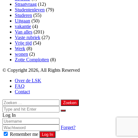
Straatvraag
(12)
Studentenleven
(79)
Studeren
(55)
Uitgaan
(50)
vakantie
(4)
Van alles
(201)
Vaste rubriek
(27)
Vrije tijd
(54)
Werk
(8)
wonen
(2)
Zotte Complotten
(8)
© Copyright 2026, All Rights Reserved
Over de LSK
FAQ
Contact
Back
Close
Zoeken
to
naar:
Close
top
Search
Close
Log In
for
button
Forget?
Remember me
Log In