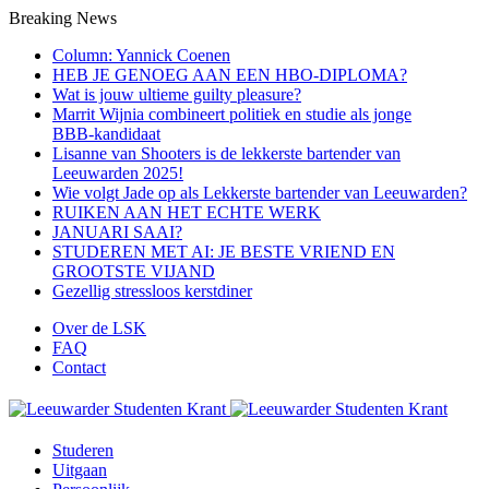
Breaking News
Column: Yannick Coenen
HEB JE GENOEG AAN EEN HBO-DIPLOMA?
Wat is jouw ultieme guilty pleasure?
Marrit Wijnia combineert politiek en studie als jonge
BBB‑kandidaat
Lisanne van Shooters is de lekkerste bartender van
Leeuwarden 2025!
Wie volgt Jade op als Lekkerste bartender van Leeuwarden?
RUIKEN AAN HET ECHTE WERK
JANUARI SAAI?
STUDEREN MET AI: JE BESTE VRIEND EN
GROOTSTE VIJAND
Gezellig stressloos kerstdiner
Over de LSK
FAQ
Contact
Menu
Studeren
Uitgaan