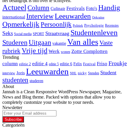
het belangrijk is om over te schrijven.
Actueel
Handig
Column
Festivals
Foto's
Culinair
Interview
Leeuwarden
international
Oekraïne
Opmerkelijk
Persoonlijk
Psychologie
Recensies
Politiek
Studentenleven
Seks
Straatvraag
SPORT
Social media
Van alles
Studeren
Uitgaan
Vaste
vakantie
Vrije tijd
rubriek
Werk
Zotte Complotten
wonen
Trending
Froukje
column
editie 4
Friso
editie 6
Felix
editie 2
Festival
editie 5
Leeuwarden
Student
Joris
nicky
interview
Stenden
NHL
studenten
studeren
About
Jannah is a Clean Responsive WordPress Newspaper, Magazine,
News and Blog theme. Packed with options that allow you to
completely customize your website to your needs.
Newsletter
Enter
your
Email
Categorieën
address