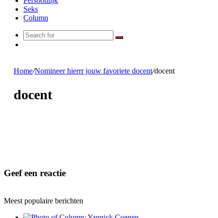
Persoonlijk
Seks
Column
Search
Random
for
Article
Home
/
Nomineer hierrr jouw favoriete docent
/
docent
docent
Geef een reactie
Meest populaire berichten