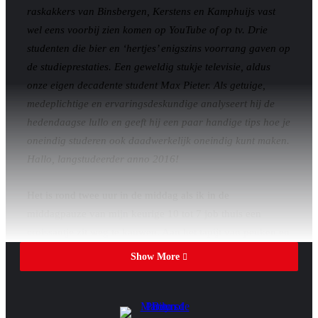
raskakkers van Binsbergen, Kerstens en Kamphuijs vast
wel eens voorbij zien komen op YouTube of op tv. Drie
studenten die bier en ‘hertjes’ enigszins voorrang gaven op
de studieprestaties. Een geweldig stukje televisie, aldus
onze eigen decadente student Max Pieter. Als getuige,
medeplichtige en ervaringsdeskundige analyseert hij de
hedendaagse lullo en geeft hij een paar handige tips hoe je
oneindig studeren ook daadwerkelijk oneindig kunt maken.
Hallo, langstudeerder anno 2016!
Het is rond twee uur in de middag als ik in de
middagpauze van mijn keurige 10 tot 7 job thuis een
croissantje zit weg te kauwen. Aan het tapijt van peuken en
een sloot lege bierblikken te zien, hebben mijn huisgenoten
Show More
gisteren nog even nageborreld na afloop van een
waarschijnlijk zeer geslaagde avond op de Sociëteit. In
vaktermen vaak de Kroeg of de Toko genoemd. Een van