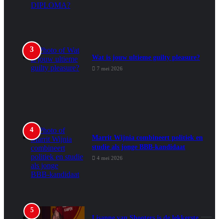
Wat is jouw ultieme guilty pleasure?
7 mei 2026
Marrit Wijnia combineert politiek en
studie als jonge BBB‑kandidaat
4 mei 2026
Lisanne van Shooters is de lekkerste