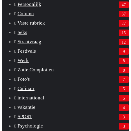
Persoonlijk
47
Column
37
Vaste rubriek
27
Seks
15
Straatvraag
12
Festivals
9
Werk
8
Zotte Complotten
8
Foto's
7
Culinair
5
international
5
vakantie
4
SPORT
3
Psychologie
3