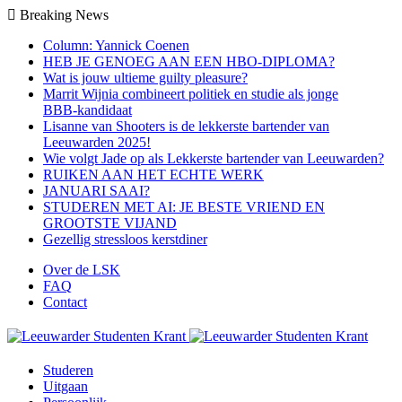
Breaking News
Column: Yannick Coenen
HEB JE GENOEG AAN EEN HBO-DIPLOMA?
Wat is jouw ultieme guilty pleasure?
Marrit Wijnia combineert politiek en studie als jonge
BBB‑kandidaat
Lisanne van Shooters is de lekkerste bartender van
Leeuwarden 2025!
Wie volgt Jade op als Lekkerste bartender van Leeuwarden?
RUIKEN AAN HET ECHTE WERK
JANUARI SAAI?
STUDEREN MET AI: JE BESTE VRIEND EN
GROOTSTE VIJAND
Gezellig stressloos kerstdiner
Over de LSK
FAQ
Contact
Studeren
Uitgaan