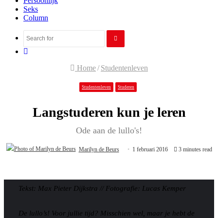
Persoonlijk
Seks
Column
Search
Random
for
Article
Home
/
Studentenleven
Studentenleven
Studeren
Langstuderen kun je leren
Ode aan de lullo's!
Marilyn de Beurs
1 februari 2016
3 minutes read
Tekst: Max Pieter Dijkstra //
Fotografie: Lucas Kemper
De lullo’s! Voor jullie tijd? Misschien wel, maar je hebt de