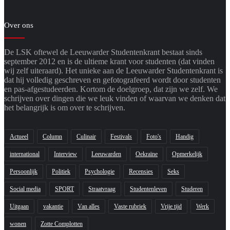
Over ons
De LSK oftewel de Leeuwarder Studentenkrant bestaat sinds
september 2012 en is de ultieme krant voor studenten (dat vinden
wij zelf uiteraard). Het unieke aan de Leeuwarder Studentenkrant is
dat hij volledig geschreven en gefotografeerd wordt door studenten
en pas-afgestudeerden. Kortom de doelgroep, dat zijn we zelf. We
schrijven over dingen die we leuk vinden of waarvan we denken dat
het belangrijk is om over te schrijven.
Actueel
Column
Culinair
Festivals
Foto's
Handig
international
Interview
Leeuwarden
Oekraïne
Opmerkelijk
Persoonlijk
Politiek
Psychologie
Recensies
Seks
Social media
SPORT
Straatvraag
Studentenleven
Studeren
Uitgaan
vakantie
Van alles
Vaste rubriek
Vrije tijd
Werk
wonen
Zotte Complotten