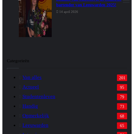
M
bartender van Leeuwarden 2025!
14 april 2026
Categorieën
Van alles
201
Actueel
95
Studentenleven
79
Handig
73
Opmerkelijk
68
Leeuwarden
65