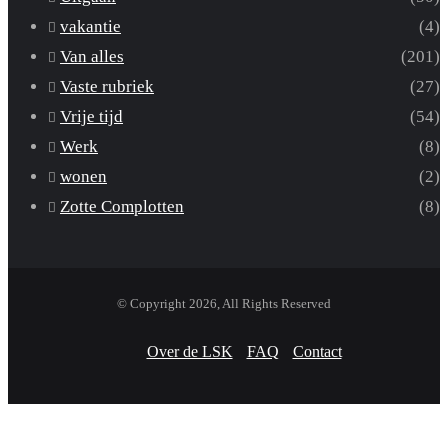
vakantie
(4)
Van alles
(201)
Vaste rubriek
(27)
Vrije tijd
(54)
Werk
(8)
wonen
(2)
Zotte Complotten
(8)
© Copyright 2026, All Rights Reserved
Over de LSK
FAQ
Contact