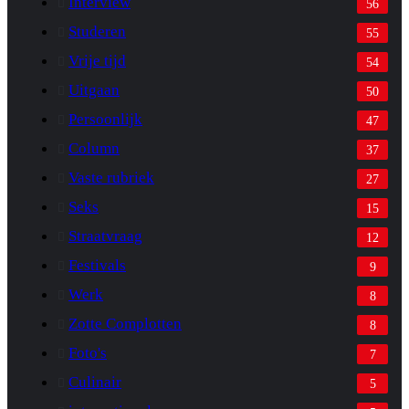
Interview
56
Studeren
55
Vrije tijd
54
Uitgaan
50
Persoonlijk
47
Column
37
Vaste rubriek
27
Seks
15
Straatvraag
12
Festivals
9
Werk
8
Zotte Complotten
8
Foto's
7
Culinair
5