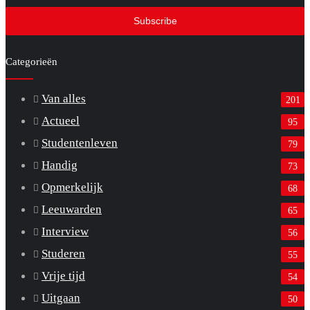
Email
address
Categorieën
Van alles
201
Actueel
95
Studentenleven
79
Handig
73
Opmerkelijk
68
Leeuwarden
65
Interview
56
Studeren
55
Vrije tijd
54
Uitgaan
50