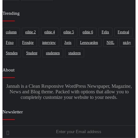
Trending
column
editie 2
editie 4
editie 5
editie 6
Felix
Festival
Friso
Froukje
interview
Joris
Leeuwarden
NHL
nicky
Stenden
Student
studenten
studeren
About
Jannah is a Clean Responsive WordPress Newspaper, Magazine,
News and Blog theme. Packed with options that allow you to
completely customize your website to your needs.
Newsletter
Enter
your