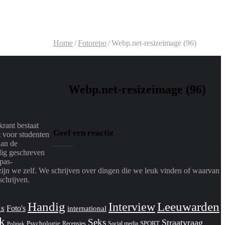
Home
/
Fotorepo
/
Webp.net-resizeimage (96)
Webp.net-resizeimage (96)
rant bestaat
Geef een reactie
t voor studenten
aan de
dig geschreven
pas-
zijn we zelf. We schrijven over dingen die we leuk vinden of waarvan
schrijven.
Handig
Interview
Leeuwarden
ls
Foto's
international
jk
Seks
Straatvraag
Psychologie
SPORT
Recensies
Social media
Politiek