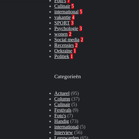
Foto's
7
Culinair
5
international
5
vakantie
4
SPORT
3
Psychologie
3
wonen
2
Social media
2
Recensies
2
Oekraïne
1
Politiek
1
Categorieën
Actueel
(95)
Column
(37)
Culinair
(5)
Festivals
(9)
Foto's
(7)
Handig
(73)
international
(5)
Interview
(56)
Leeuwarden
(65)