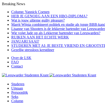
Breaking News
Column: Yannick Coenen
HEB JE GENOEG AAN EEN HBO-DIPLOMA?
Wat is jouw ultieme guilty pleasure?
Marrit Wijnia combineert politiek en studie als jonge BBB‑kand
Lisanne van Shooters is de lekkerste bartender van Leeuwarde
Wie volgt Jade op als Lekkerste bartender van Leeuwarden?
RUIKEN AAN HET ECHTE WERK
JANUARI SAAI?
STUDEREN MET AI: JE BESTE VRIEND EN GROOTST
Gezellig stressloos kerstdiner
Over de LSK
FAQ
Contact
Studeren
Uitgaan
Persoonlijk
Seks
Column