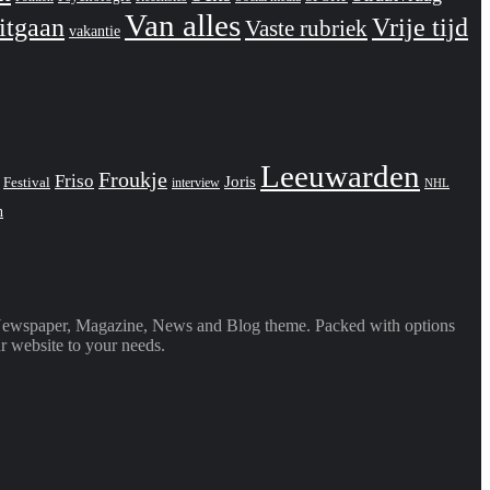
Van alles
itgaan
Vrije tijd
Vaste rubriek
vakantie
Leeuwarden
Froukje
Friso
Joris
Festival
interview
NHL
n
Newspaper, Magazine, News and Blog theme. Packed with options
r website to your needs.