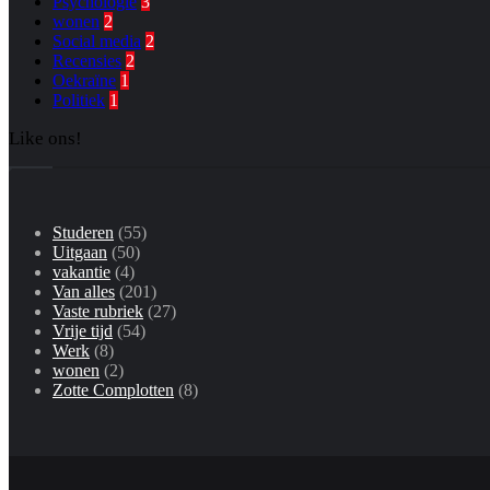
Psychologie
3
wonen
2
Social media
2
Recensies
2
Oekraïne
1
Politiek
1
Like ons!
Studeren
(55)
Uitgaan
(50)
vakantie
(4)
Van alles
(201)
Vaste rubriek
(27)
Vrije tijd
(54)
Werk
(8)
wonen
(2)
Zotte Complotten
(8)