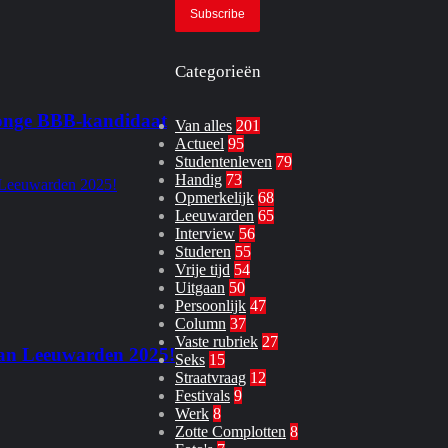
Email
address
Categorieën
 jonge BBB‑kandidaat
Van alles
201
Actueel
95
Studentenleven
79
Handig
73
Opmerkelijk
68
Leeuwarden
65
Interview
56
Studeren
55
Vrije tijd
54
Uitgaan
50
Persoonlijk
47
Column
37
Vaste rubriek
27
 van Leeuwarden 2025!
Seks
15
Straatvraag
12
Festivals
9
Werk
8
Zotte Complotten
8