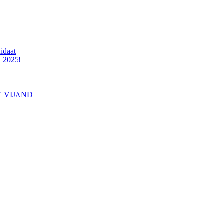
idaat
n 2025!
E VIJAND