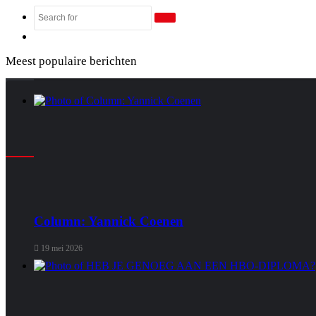
Search
Random
for
Article
Meest populaire berichten
Column: Yannick Coenen
19 mei 2026