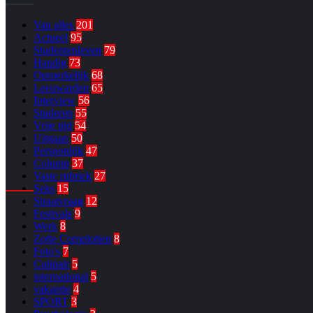
Van alles
201
Actueel
95
Studentenleven
79
Handig
73
Opmerkelijk
68
Leeuwarden
65
Interview
56
Studeren
55
Vrije tijd
54
Uitgaan
50
Persoonlijk
47
Column
37
Vaste rubriek
27
Seks
15
Straatvraag
12
Festivals
9
Werk
8
Zotte Complotten
8
Foto's
7
Culinair
5
international
5
vakantie
4
SPORT
3