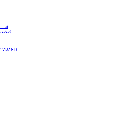
idaat
n 2025!
E VIJAND