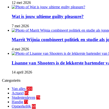
12 mei 2026
Wat is jouw ultieme guilty pleasure?
7 mei 2026
Marrit Wijnia combineert politiek en studie als
4 mei 2026
Lisanne van Shooters is de lekkerste bartender
14 april 2026
Categorieën
Van alles
201
Actueel
95
Studentenleven
79
Handig
73
Opmerkelijk
68