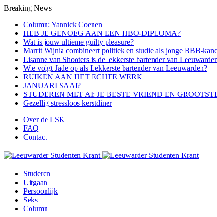
Breaking News
Column: Yannick Coenen
HEB JE GENOEG AAN EEN HBO-DIPLOMA?
Wat is jouw ultieme guilty pleasure?
Marrit Wijnia combineert politiek en studie als jonge BBB‑kand
Lisanne van Shooters is de lekkerste bartender van Leeuwarde
Wie volgt Jade op als Lekkerste bartender van Leeuwarden?
RUIKEN AAN HET ECHTE WERK
JANUARI SAAI?
STUDEREN MET AI: JE BESTE VRIEND EN GROOTST
Gezellig stressloos kerstdiner
Over de LSK
FAQ
Contact
Menu
Studeren
Uitgaan
Persoonlijk
Seks
Column