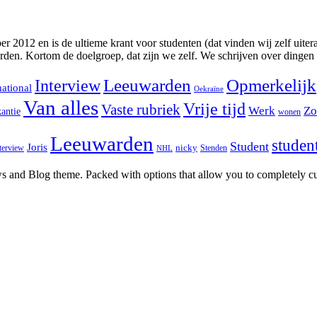
2012 en is de ultieme krant voor studenten (dat vinden wij zelf uitera
rden. Kortom de doelgroep, dat zijn we zelf. We schrijven over dingen
Interview
Leeuwarden
Opmerkelijk
national
Oekraïne
Van alles
Vrije tijd
Vaste rubriek
Werk
Zo
antie
wonen
Leeuwarden
studen
Student
Joris
nicky
terview
Stenden
NHL
and Blog theme. Packed with options that allow you to completely cu