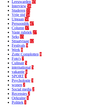
Leeuwarden
65
Interview
56
Studeren
55
Vrije tijd
54
Uitgaan
50
Persoonlijk
47
Column
37
Vaste rubriek
27
Seks
15
Straatvraag
12
Festivals
9
Werk
8
Zotte Complotten
8
Foto's
7
Culinair
5
international
5
vakantie
4
SPORT
3
Psychologie
3
wonen
2
Social media
2
Recensies
2
Oekraïne
1
Politiek
1