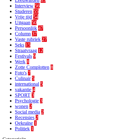
Leeuwarden
65
Interview
56
Studeren
55
Vrije tijd
54
Uitgaan
50
Persoonlijk
47
Column
37
Vaste rubriek
27
Seks
15
Straatvraag
12
Festivals
9
Werk
8
Zotte Complotten
8
Foto's
7
Culinair
5
international
5
vakantie
4
SPORT
3
Psychologie
3
wonen
2
Social media
2
Recensies
2
Oekraïne
1
Politiek
1