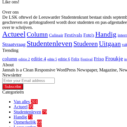
Like ons!
Over ons
De LSK oftewel de Leeuwarder Studentenkrant bestaat sinds september 
geschreven en gefotografeerd wordt door studenten en pas-afgestudee
over te schrijven.
Actueel
Handig
Column
Festivals
Foto's
Culinair
inter
Studentenleven
Studeren
Uitgaan
Straatvraag
vak
Trending
Froukje
column
editie 4
Friso
editie 6
Felix
editie 2
Festival
editie 5
in
About
Jannah is a Clean Responsive WordPress Newspaper, Magazine, News 
Newsletter
Enter
your
Email
Categorieën
address
Van alles
201
Actueel
95
Studentenleven
79
Handig
73
Opmerkelijk
68