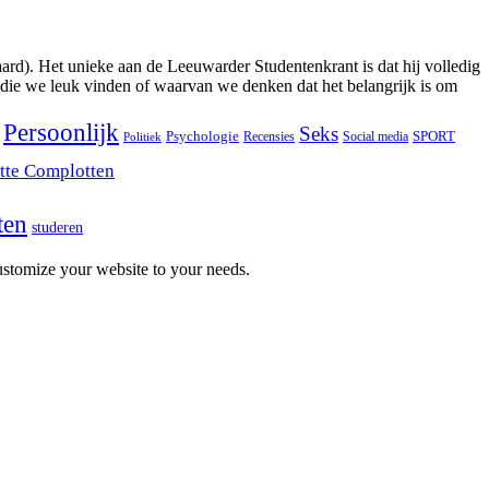
ard). Het unieke aan de Leeuwarder Studentenkrant is dat hij volledig
 die we leuk vinden of waarvan we denken dat het belangrijk is om
Persoonlijk
Seks
Psychologie
SPORT
Recensies
Social media
Politiek
tte Complotten
ten
studeren
stomize your website to your needs.