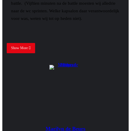
battle. (Vijftien minuten na de battle moesten wij alledrie
naar de wc sprinten. Welke kapsalon daar verantwoordelijk
voor was, weten wij tot op heden niet).
Show More
Marilyn de Beurs