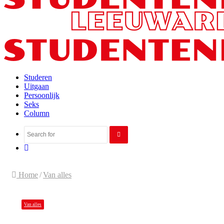
Studeren
Uitgaan
Persoonlijk
Seks
Column
Search
Random
for
Article
Home
/
Van alles
Van alles