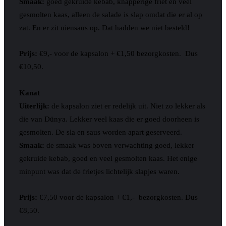
Smaak:
goed gekruide kebab, knapperige friet en veel
gesmolten kaas, alleen de salade is slap omdat die er al op
zat. En er zit uiensaus op. Dat hadden we niet besteld!
Prijs:
€9,- voor de kapsalon + €1,50 bezorgkosten. Dus
€10,50.
Kanat
Uiterlijk:
de kapsalon ziet er redelijk uit. Niet zo lekker als
die van Dünya. Lekker veel kaas die er goed doorheen is
gesmolten. De sla en saus worden apart geserveerd.
Smaak:
de smaak was boven verwachting goed, lekker
gekruide kebab, goed en veel gesmolten kaas. Het enige
minpunt was dat de frietjes lichtelijk slapjes waren.
Prijs:
€7,50 voor de kapsalon + €1,- bezorgkosten. Dus
€8,50.