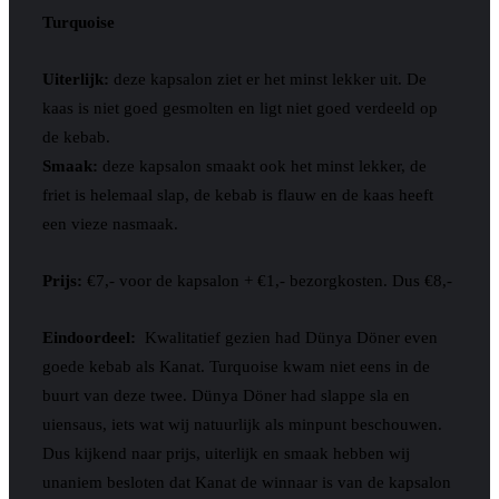
Turquoise
Uiterlijk:
deze kapsalon ziet er het minst lekker uit. De
kaas is niet goed gesmolten en ligt niet goed verdeeld op
de kebab.
Smaak:
deze kapsalon smaakt ook het minst lekker, de
friet is helemaal slap, de kebab is flauw en de kaas heeft
een vieze nasmaak.
Prijs:
€7,- voor de kapsalon + €1,- bezorgkosten. Dus €8,-
Eindoordeel:
Kwalitatief gezien had Dünya Döner even
goede kebab als Kanat. Turquoise kwam niet eens in de
buurt van deze twee. Dünya Döner had slappe sla en
uiensaus, iets wat wij natuurlijk als minpunt beschouwen.
Dus kijkend naar prijs, uiterlijk en smaak hebben wij
unaniem besloten dat Kanat de winnaar is van de kapsalon