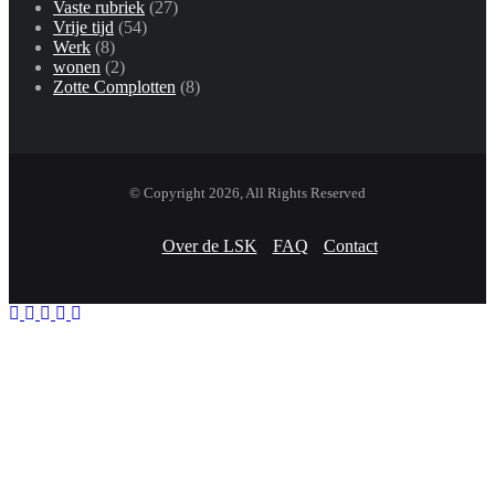
Vaste rubriek
(27)
Vrije tijd
(54)
Werk
(8)
wonen
(2)
Zotte Complotten
(8)
© Copyright 2026, All Rights Reserved
Over de LSK
FAQ
Contact
Facebook
Twitter
WhatsApp
Telegram
Viber