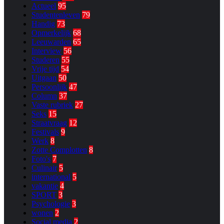
Actueel
95
Studentenleven
79
Handig
73
Opmerkelijk
68
Leeuwarden
65
Interview
56
Studeren
55
Vrije tijd
54
Uitgaan
50
Persoonlijk
47
Column
37
Vaste rubriek
27
Seks
15
Straatvraag
12
Festivals
9
Werk
8
Zotte Complotten
8
Foto's
7
Culinair
5
international
5
vakantie
4
SPORT
3
Psychologie
3
wonen
2
Social media
2