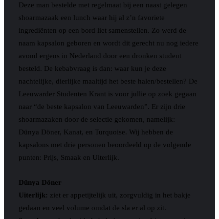
Deze man bestelde met regelmaat bij een naast gelegen
shoarmazaak een lunch waar hij al z’n favoriete
ingrediënten op een bord liet samenstellen. Zo werd de
naam kapsalon geboren en wordt dit gerecht nu nog iedere
avond ergens in Nederland door een dronken student
besteld. De kebabvraag is dan: waar kun je deze
nachtelijke, dierlijke maaltijd het beste halen/bestellen? De
Leeuwarder Studenten Krant is voor jullie op zoek gegaan
naar “de beste kapsalon van Leeuwarden”. Er zijn drie
shoarmazaken door de selectie gekomen, namelijk:
Dünya Döner, Kanat, en Turquoise. Wij hebben de
kapsalons met drie personen beoordeeld op de volgende
punten: Prijs, Smaak en Uiterlijk.
Dünya Döner
Uiterlijk:
ziet er appetijtelijk uit, zorgvuldig in het bakje
gedaan en veel volume omdat de sla er al op zit.