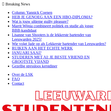
Breaking News
Column: Yannick Coenen
HEB JE GENOEG AAN EEN HBO-DIPLOMA?
Wat is jouw ultieme guilty pleasure?
Marrit Wijnia combineert politiek en studie als jonge
BBB‑kandidaat
Lisanne van Shooters is de lekkerste bartender van
Leeuwarden 2025!
Wie volgt Jade op als Lekkerste bartender van Leeuwarden?
RUIKEN AAN HET ECHTE WERK
JANUARI SAAI?
STUDEREN MET AI: JE BESTE VRIEND EN
GROOTSTE VIJAND
Gezellig stressloos kerstdiner
Over de LSK
FAQ
Contact