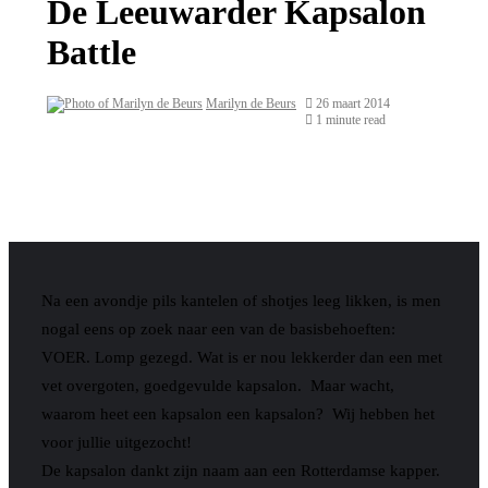
De Leeuwarder Kapsalon
Battle
Marilyn de Beurs
26 maart 2014
1 minute read
Na een avondje pils kantelen of shotjes leeg likken, is men
nogal eens op zoek naar een van de basisbehoeften:
VOER. Lomp gezegd. Wat is er nou lekkerder dan een met
vet overgoten, goedgevulde kapsalon. Maar wacht,
waarom heet een kapsalon een kapsalon? Wij hebben het
voor jullie uitgezocht!
De kapsalon dankt zijn naam aan een Rotterdamse kapper.