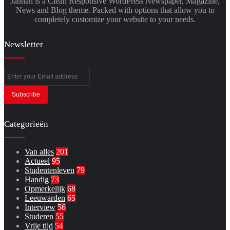
Jannah is a Clean Responsive WordPress Newspaper, Magazine,
News and Blog theme. Packed with options that allow you to
completely customize your website to your needs.
Newsletter
Enter
your
Email
address
Categorieën
Van alles
201
Actueel
95
Studentenleven
79
Handig
73
Opmerkelijk
68
Leeuwarden
65
Interview
56
Studeren
55
Vrije tijd
54