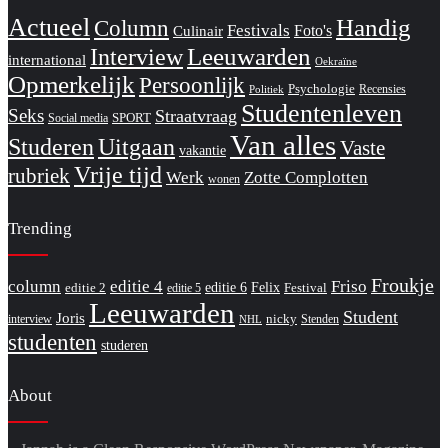
Actueel
Handig
Column
Festivals
Foto's
Culinair
Interview
Leeuwarden
international
Oekraïne
Opmerkelijk
Persoonlijk
Psychologie
Recensies
Politiek
Studentenleven
Seks
Straatvraag
SPORT
Social media
Van alles
Studeren
Uitgaan
Vaste
vakantie
Vrije tijd
rubriek
Werk
Zotte Complotten
wonen
Trending
Froukje
column
editie 4
Friso
editie 6
Felix
editie 2
Festival
editie 5
Leeuwarden
Student
Joris
nicky
interview
Stenden
NHL
studenten
studeren
About