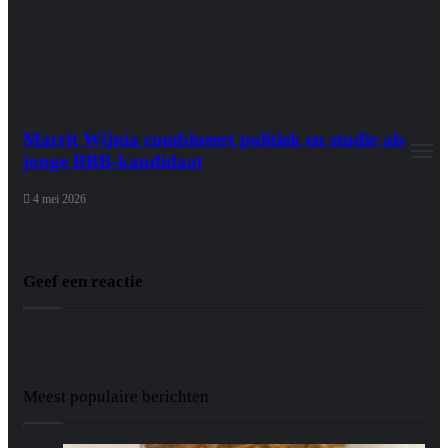
Marrit Wijnia combineert politiek en studie als
M
jonge BBB‑kandidaat
4 mei 2026
Geef een reactie
Meest populaire berichten