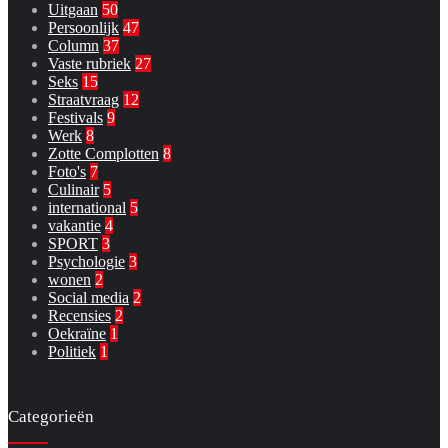
Uitgaan
50
Persoonlijk
47
Column
37
Vaste rubriek
27
Seks
15
Straatvraag
12
Festivals
9
Werk
8
Zotte Complotten
8
Foto's
7
Culinair
5
international
5
vakantie
4
SPORT
3
Psychologie
3
wonen
2
Social media
2
Recensies
2
Oekraïne
1
Politiek
1
Categorieën