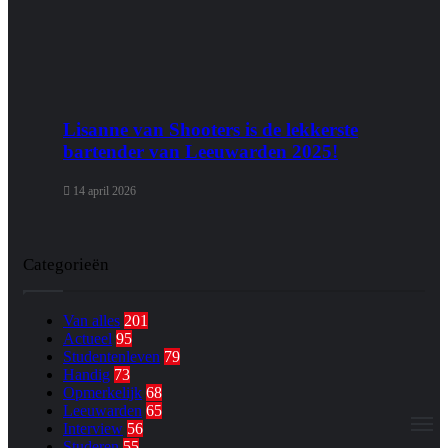
Lisanne van Shooters is de lekkerste
bartender van Leeuwarden 2025!
14 april 2026
Categorieën
Van alles
201
Actueel
95
Studentenleven
79
Handig
73
Opmerkelijk
68
Leeuwarden
65
M
Interview
56
Studeren
55