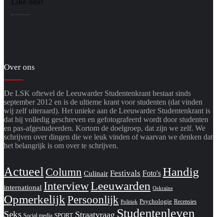
Like ons!
Over ons
De LSK oftewel de Leeuwarder Studentenkrant bestaat sinds
september 2012 en is de ultieme krant voor studenten (dat vinden
wij zelf uiteraard). Het unieke aan de Leeuwarder Studentenkrant is
dat hij volledig geschreven en gefotografeerd wordt door studenten
en pas-afgestudeerden. Kortom de doelgroep, dat zijn we zelf. We
schrijven over dingen die we leuk vinden of waarvan we denken dat
het belangrijk is om over te schrijven.
Actueel
Handig
Column
Festivals
Foto's
Culinair
Interview
Leeuwarden
international
Oekraïne
Opmerkelijk
Persoonlijk
Psychologie
Recensies
Politiek
Studentenleven
Seks
Straatvraag
SPORT
Social media