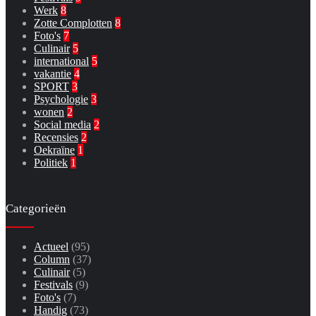
Werk
8
Zotte Complotten
8
Foto's
7
Culinair
5
international
5
vakantie
4
SPORT
3
Psychologie
3
wonen
2
Social media
2
Recensies
2
Oekraïne
1
Politiek
1
Categorieën
Actueel
(95)
Column
(37)
Culinair
(5)
Festivals
(9)
Foto's
(7)
Handig
(73)