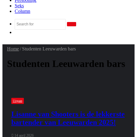
Persoonlijk
Seks
Column
Search
Random
for
Article
Home
/
Studenten Leeuwarden bars
Studenten Leeuwarden bars
Uitgaan
Lisanne van Shooters is de lekkerste
bartender van Leeuwarden 2025!
14 april 2026