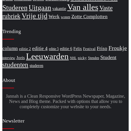
Van alles
Studeren
Uitgaan
Vaste
vakantie
Vrije tijd
rubriek
Werk
Zotte Complotten
wonen
Trending
Froukje
column
editie 4
Friso
editie 6
Felix
editie 2
Festival
editie 5
Leeuwarden
Student
Joris
nicky
interview
Stenden
NHL
studenten
studeren
About
Jannah is a Clean Responsive WordPress Newspaper, Magazine,
News and Blog theme. Packed with options that allow you to
completely customize your website to your needs.
Newsletter