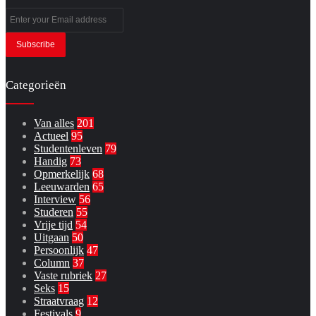
Enter
your
Email
address
Categorieën
Van alles
201
Actueel
95
Studentenleven
79
Handig
73
Opmerkelijk
68
Leeuwarden
65
Interview
56
Studeren
55
Vrije tijd
54
Uitgaan
50
Persoonlijk
47
Column
37
Vaste rubriek
27
Seks
15
Straatvraag
12
Festivals
9