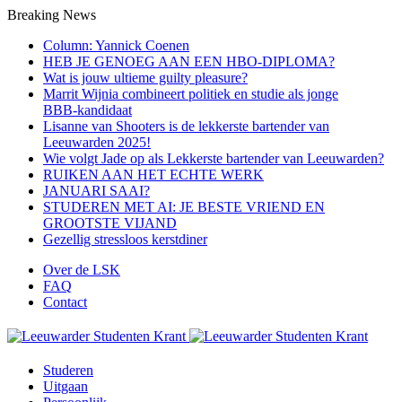
Breaking News
Column: Yannick Coenen
HEB JE GENOEG AAN EEN HBO-DIPLOMA?
Wat is jouw ultieme guilty pleasure?
Marrit Wijnia combineert politiek en studie als jonge
BBB‑kandidaat
Lisanne van Shooters is de lekkerste bartender van
Leeuwarden 2025!
Wie volgt Jade op als Lekkerste bartender van Leeuwarden?
RUIKEN AAN HET ECHTE WERK
JANUARI SAAI?
STUDEREN MET AI: JE BESTE VRIEND EN
GROOTSTE VIJAND
Gezellig stressloos kerstdiner
Over de LSK
FAQ
Contact
Studeren
Uitgaan