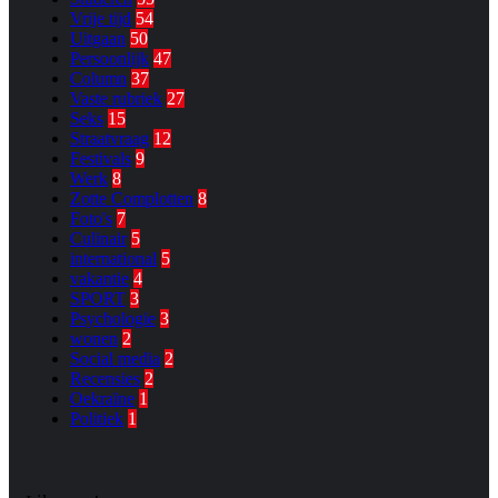
Vrije tijd
54
Uitgaan
50
Persoonlijk
47
Column
37
Vaste rubriek
27
Seks
15
Straatvraag
12
Festivals
9
Werk
8
Zotte Complotten
8
Foto's
7
Culinair
5
international
5
vakantie
4
SPORT
3
Psychologie
3
wonen
2
Social media
2
Recensies
2
Oekraïne
1
Politiek
1