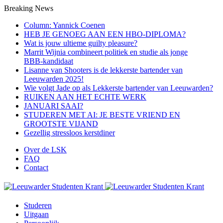
Breaking News
Column: Yannick Coenen
HEB JE GENOEG AAN EEN HBO-DIPLOMA?
Wat is jouw ultieme guilty pleasure?
Marrit Wijnia combineert politiek en studie als jonge
BBB‑kandidaat
Lisanne van Shooters is de lekkerste bartender van
Leeuwarden 2025!
Wie volgt Jade op als Lekkerste bartender van Leeuwarden?
RUIKEN AAN HET ECHTE WERK
JANUARI SAAI?
STUDEREN MET AI: JE BESTE VRIEND EN
GROOTSTE VIJAND
Gezellig stressloos kerstdiner
Over de LSK
FAQ
Contact
Menu
Studeren
Uitgaan