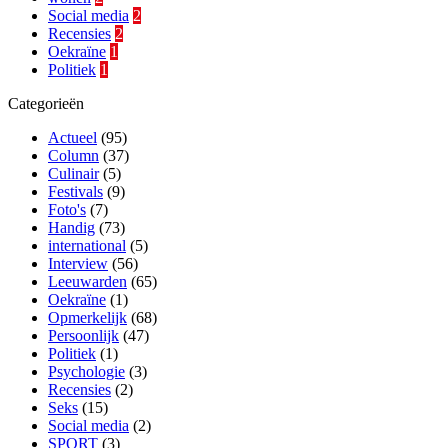
Social media
2
Recensies
2
Oekraïne
1
Politiek
1
Categorieën
Actueel
(95)
Column
(37)
Culinair
(5)
Festivals
(9)
Foto's
(7)
Handig
(73)
international
(5)
Interview
(56)
Leeuwarden
(65)
Oekraïne
(1)
Opmerkelijk
(68)
Persoonlijk
(47)
Politiek
(1)
Psychologie
(3)
Recensies
(2)
Seks
(15)
Social media
(2)
SPORT
(3)