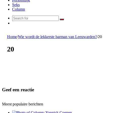
Persoonlijk
Seks
Column
Search
Random
for
Article
Home
/
Wie wordt de lekkerste barman van Leeuwarden?
/
20
20
Geef een reactie
Meest populaire berichten