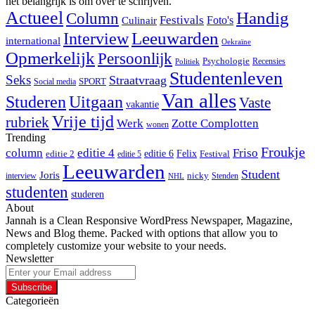
het belangrijk is om over te schrijven.
Actueel
Handig
Column
Festivals
Foto's
Culinair
Interview
Leeuwarden
international
Oekraïne
Opmerkelijk
Persoonlijk
Psychologie
Recensies
Politiek
Studentenleven
Seks
Straatvraag
SPORT
Social media
Van alles
Studeren
Uitgaan
Vaste
vakantie
Vrije tijd
rubriek
Werk
Zotte Complotten
wonen
Trending
Froukje
column
editie 4
Friso
editie 6
Felix
editie 2
Festival
editie 5
Leeuwarden
Student
Joris
nicky
interview
Stenden
NHL
studenten
studeren
About
Jannah is a Clean Responsive WordPress Newspaper, Magazine,
News and Blog theme. Packed with options that allow you to
completely customize your website to your needs.
Newsletter
Enter
your
Email
Categorieën
address