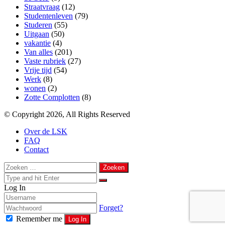
Straatvraag
(12)
Studentenleven
(79)
Studeren
(55)
Uitgaan
(50)
vakantie
(4)
Van alles
(201)
Vaste rubriek
(27)
Vrije tijd
(54)
Werk
(8)
wonen
(2)
Zotte Complotten
(8)
© Copyright 2026, All Rights Reserved
Over de LSK
FAQ
Contact
Back
Close
Zoeken
to
naar:
Close
top
Search
Close
Log In
for
button
Forget?
Remember me
Log In