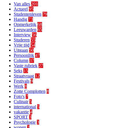
Van alles
201
Actueel
95
Studentenleven
79
Handig
73
Opmerkelijk
68
Leeuwarden
65
Interview
56
Studeren
55
Vrije tijd
54
Uitgaan
50
Persoonlijk
47
Column
37
Vaste rubriek
27
Seks
15
Straatvraag
12
Festivals
9
Werk
8
Zotte Complotten
8
Foto's
7
Culinair
5
international
5
vakantie
4
SPORT
3
Psychologie
3
wonen
2