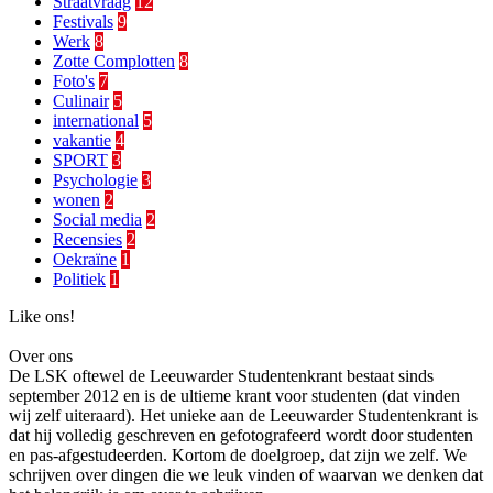
Straatvraag
12
Festivals
9
Werk
8
Zotte Complotten
8
Foto's
7
Culinair
5
international
5
vakantie
4
SPORT
3
Psychologie
3
wonen
2
Social media
2
Recensies
2
Oekraïne
1
Politiek
1
Like ons!
Over ons
De LSK oftewel de Leeuwarder Studentenkrant bestaat sinds
september 2012 en is de ultieme krant voor studenten (dat vinden
wij zelf uiteraard). Het unieke aan de Leeuwarder Studentenkrant is
dat hij volledig geschreven en gefotografeerd wordt door studenten
en pas-afgestudeerden. Kortom de doelgroep, dat zijn we zelf. We
schrijven over dingen die we leuk vinden of waarvan we denken dat