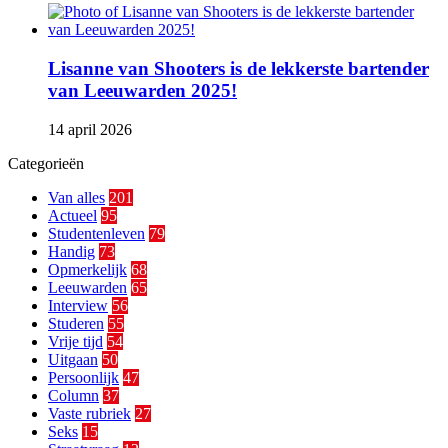
Lisanne van Shooters is de lekkerste bartender
van Leeuwarden 2025!
14 april 2026
Categorieën
Van alles
201
Actueel
95
Studentenleven
79
Handig
73
Opmerkelijk
68
Leeuwarden
65
Interview
56
Studeren
55
Vrije tijd
54
Uitgaan
50
Persoonlijk
47
Column
37
Vaste rubriek
27
Seks
15