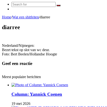
Search
Random
for
Article
Home
/
Wat een shitfeiten
/
diarree
diarree
Nederland/Nijmegen:
Bezet tekst op slot van wc deur.
Foto: Bert Beelen/Hollandse Hoogte
Geef een reactie
Meest populaire berichten
Column: Yannick Coenen
19 mei 2026