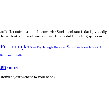
ard). Het unieke aan de Leeuwarder Studentenkrant is dat hij volledig
 die we leuk vinden of waarvan we denken dat het belangrijk is om
Persoonlijk
Seks
Psychologie
SPORT
Recensies
Social media
Politiek
tte Complotten
ten
studeren
stomize your website to your needs.