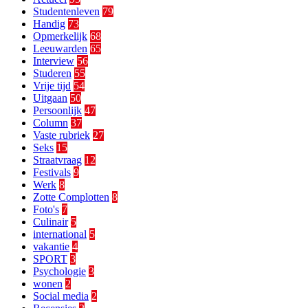
Studentenleven
79
Handig
73
Opmerkelijk
68
Leeuwarden
65
Interview
56
Studeren
55
Vrije tijd
54
Uitgaan
50
Persoonlijk
47
Column
37
Vaste rubriek
27
Seks
15
Straatvraag
12
Festivals
9
Werk
8
Zotte Complotten
8
Foto's
7
Culinair
5
international
5
vakantie
4
SPORT
3
Psychologie
3
wonen
2
Social media
2