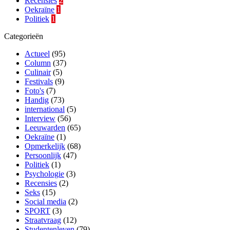
Recensies
2
Oekraïne
1
Politiek
1
Categorieën
Actueel
(95)
Column
(37)
Culinair
(5)
Festivals
(9)
Foto's
(7)
Handig
(73)
international
(5)
Interview
(56)
Leeuwarden
(65)
Oekraïne
(1)
Opmerkelijk
(68)
Persoonlijk
(47)
Politiek
(1)
Psychologie
(3)
Recensies
(2)
Seks
(15)
Social media
(2)
SPORT
(3)
Straatvraag
(12)
Studentenleven
(79)