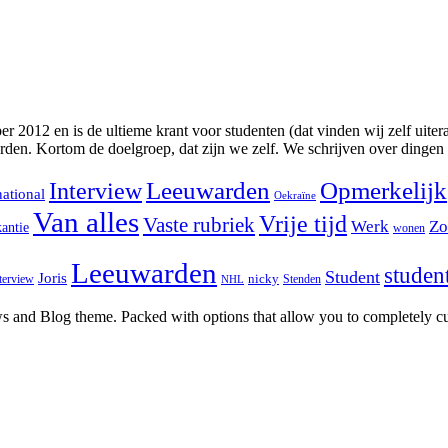
2012 en is de ultieme krant voor studenten (dat vinden wij zelf uitera
rden. Kortom de doelgroep, dat zijn we zelf. We schrijven over dingen
Interview
Leeuwarden
Opmerkelijk
national
Oekraïne
Van alles
Vrije tijd
Vaste rubriek
Werk
Zo
antie
wonen
Leeuwarden
studen
Student
Joris
nicky
terview
Stenden
NHL
and Blog theme. Packed with options that allow you to completely cu