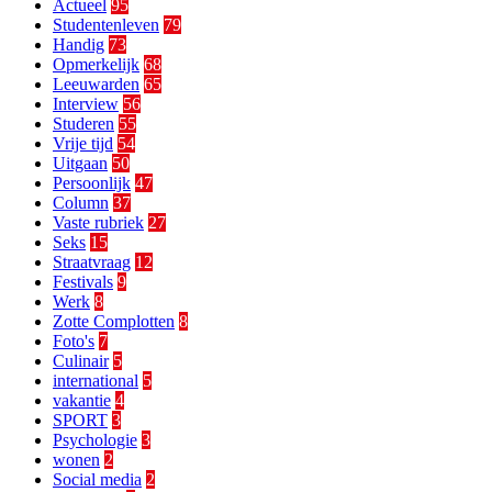
Actueel
95
Studentenleven
79
Handig
73
Opmerkelijk
68
Leeuwarden
65
Interview
56
Studeren
55
Vrije tijd
54
Uitgaan
50
Persoonlijk
47
Column
37
Vaste rubriek
27
Seks
15
Straatvraag
12
Festivals
9
Werk
8
Zotte Complotten
8
Foto's
7
Culinair
5
international
5
vakantie
4
SPORT
3
Psychologie
3
wonen
2
Social media
2