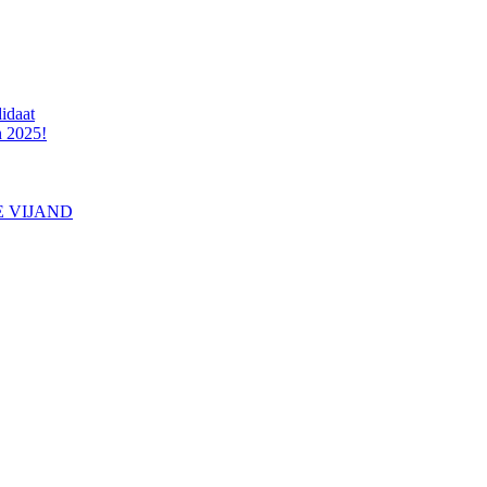
idaat
n 2025!
E VIJAND