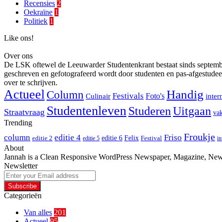
Recensies
2
Oekraïne
1
Politiek
1
Like ons!
Over ons
De LSK oftewel de Leeuwarder Studentenkrant bestaat sinds september 
geschreven en gefotografeerd wordt door studenten en pas-afgestudee
over te schrijven.
Actueel
Handig
Column
Festivals
Foto's
Culinair
inter
Studentenleven
Studeren
Uitgaan
Straatvraag
vak
Trending
Froukje
column
editie 4
Friso
editie 6
Felix
editie 2
Festival
editie 5
in
About
Jannah is a Clean Responsive WordPress Newspaper, Magazine, News 
Newsletter
Enter
your
Email
Categorieën
address
Van alles
201
Actueel
95