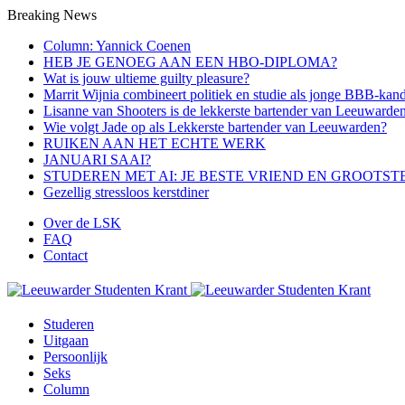
Breaking News
Column: Yannick Coenen
HEB JE GENOEG AAN EEN HBO-DIPLOMA?
Wat is jouw ultieme guilty pleasure?
Marrit Wijnia combineert politiek en studie als jonge BBB‑kand
Lisanne van Shooters is de lekkerste bartender van Leeuwarde
Wie volgt Jade op als Lekkerste bartender van Leeuwarden?
RUIKEN AAN HET ECHTE WERK
JANUARI SAAI?
STUDEREN MET AI: JE BESTE VRIEND EN GROOTST
Gezellig stressloos kerstdiner
Over de LSK
FAQ
Contact
Menu
Studeren
Uitgaan
Persoonlijk
Seks
Column