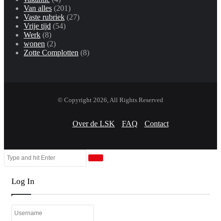
Van alles
(201)
Vaste rubriek
(27)
Vrije tijd
(54)
Werk
(8)
wonen
(2)
Zotte Complotten
(8)
© Copyright 2026, All Rights Reserved
Over de LSK
FAQ
Contact
Close
Search
Close
for
Log In