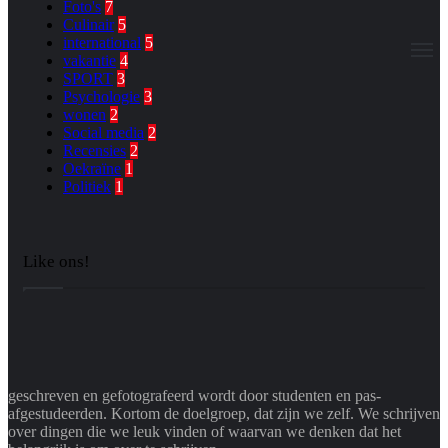
Foto's
7
Culinair
5
international
5
M
vakantie
4
SPORT
3
Psychologie
3
wonen
2
Social media
2
Recensies
2
Oekraïne
1
Politiek
1
Like ons!
geschreven en gefotografeerd wordt door studenten en pas-
afgestudeerden. Kortom de doelgroep, dat zijn we zelf. We schrijven
over dingen die we leuk vinden of waarvan we denken dat het