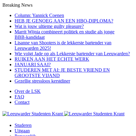
Breaking News
Column: Yannick Coenen
HEB JE GENOEG AAN EEN HBO-DIPLOMA?
Wat is jouw ultieme guilty pleasure?
Marrit Wijnia combineert politiek en studie als jonge
BBB‑kandidaat
Lisanne van Shooters is de lekkerste bartender van
Leeuwarden 2025!
Wie volgt Jade op als Lekkerste bartender van Leeuwarden?
RUIKEN AAN HET ECHTE WERK
JANUARI SAAI?
STUDEREN MET AI: JE BESTE VRIEND EN
GROOTSTE VIJAND
Gezellig stressloos kerstdiner
Over de LSK
FAQ
Contact
Studeren
Uitgaan