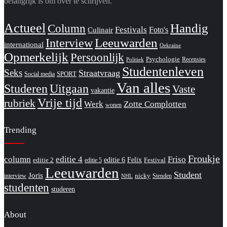
belangrijk is om over te schrijven.
Actueel
Handig
Column
Festivals
Foto's
Culinair
Interview
Leeuwarden
international
Oekraïne
Opmerkelijk
Persoonlijk
Psychologie
Recensies
Politiek
Studentenleven
Seks
Straatvraag
SPORT
Social media
Van alles
Studeren
Uitgaan
Vaste
vakantie
Vrije tijd
rubriek
Werk
Zotte Complotten
wonen
Trending
Froukje
column
editie 4
Friso
editie 6
Felix
editie 2
Festival
editie 5
Leeuwarden
Student
Joris
nicky
interview
Stenden
NHL
studenten
studeren
About