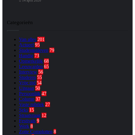
14 april 2026
Categorieën
Van alles
201
Actueel
95
Studentenleven
79
Handig
73
Opmerkelijk
68
Leeuwarden
65
Interview
56
Studeren
55
Vrije tijd
54
Uitgaan
50
Persoonlijk
47
Column
37
Vaste rubriek
27
Seks
15
Straatvraag
12
Festivals
9
Werk
8
Zotte Complotten
8