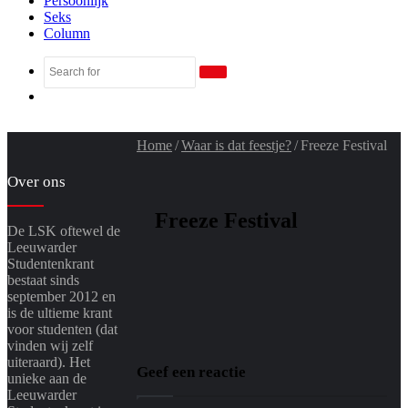
Persoonlijk
Seks
Column
Search
Random
for
Article
Home
/
Waar is dat feestje?
/
Freeze Festival
Over ons
Freeze Festival
De LSK oftewel de
Leeuwarder
Studentenkrant
bestaat sinds
september 2012 en
is de ultieme krant
voor studenten (dat
vinden wij zelf
uiteraard). Het
Geef een reactie
unieke aan de
Leeuwarder