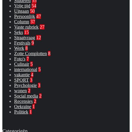
Studeren
55
Vrije tijd
54
Uitgaan
50
Persoonlijk
47
Column
37
Vaste rubriek
27
Seks
15
Straatvraag
12
Festivals
9
Werk
8
Zotte Complotten
8
Foto's
7
Culinair
5
international
5
vakantie
4
SPORT
3
Psychologie
3
wonen
2
Social media
2
Recensies
2
Oekraïne
1
Politiek
1
Categorieën