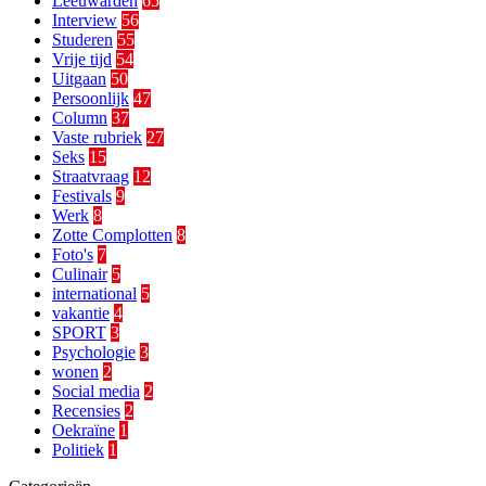
Leeuwarden
65
Interview
56
Studeren
55
Vrije tijd
54
Uitgaan
50
Persoonlijk
47
Column
37
Vaste rubriek
27
Seks
15
Straatvraag
12
Festivals
9
Werk
8
Zotte Complotten
8
Foto's
7
Culinair
5
international
5
vakantie
4
SPORT
3
Psychologie
3
wonen
2
Social media
2
Recensies
2
Oekraïne
1
Politiek
1