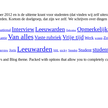
2012 en is de ultieme krant voor studenten (dat vinden wij zelf uitera
rden. Kortom de doelgroep, dat zijn we zelf. We schrijven over dingen
Interview
Leeuwarden
Opmerkelijk
national
Oekraïne
Van alles
Vrije tijd
Vaste rubriek
Werk
Zo
antie
wonen
Leeuwarden
studen
Student
Joris
nicky
terview
Stenden
NHL
and Blog theme. Packed with options that allow you to completely cu