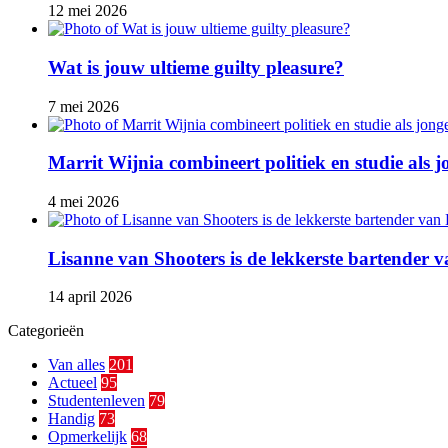
12 mei 2026
Wat is jouw ultieme guilty pleasure?
7 mei 2026
Marrit Wijnia combineert politiek en studie als
4 mei 2026
Lisanne van Shooters is de lekkerste bartender
14 april 2026
Categorieën
Van alles
201
Actueel
95
Studentenleven
79
Handig
73
Opmerkelijk
68