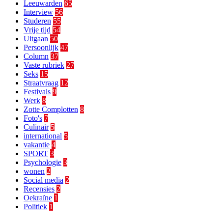
Leeuwarden
65
Interview
56
Studeren
55
Vrije tijd
54
Uitgaan
50
Persoonlijk
47
Column
37
Vaste rubriek
27
Seks
15
Straatvraag
12
Festivals
9
Werk
8
Zotte Complotten
8
Foto's
7
Culinair
5
international
5
vakantie
4
SPORT
3
Psychologie
3
wonen
2
Social media
2
Recensies
2
Oekraïne
1
Politiek
1