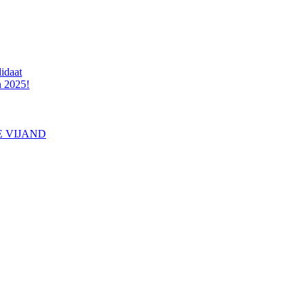
idaat
n 2025!
E VIJAND