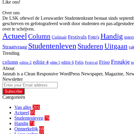
Like ons!
Over ons
De LSK oftewel de Leeuwarder Studentenkrant bestaat sinds september 
geschreven en gefotografeerd wordt door studenten en pas-afgestudee
over te schrijven.
Actueel
Handig
Column
Festivals
Foto's
Culinair
inter
Studentenleven
Studeren
Uitgaan
Straatvraag
vak
Trending
Froukje
column
editie 4
Friso
editie 6
Felix
editie 2
Festival
editie 5
in
About
Jannah is a Clean Responsive WordPress Newspaper, Magazine, News 
Newsletter
Enter
your
Email
Categorieën
address
Van alles
201
Actueel
95
Studentenleven
79
Handig
73
Opmerkelijk
68