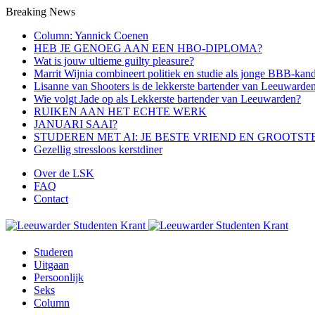
Breaking News
Column: Yannick Coenen
HEB JE GENOEG AAN EEN HBO-DIPLOMA?
Wat is jouw ultieme guilty pleasure?
Marrit Wijnia combineert politiek en studie als jonge BBB‑kand
Lisanne van Shooters is de lekkerste bartender van Leeuwarde
Wie volgt Jade op als Lekkerste bartender van Leeuwarden?
RUIKEN AAN HET ECHTE WERK
JANUARI SAAI?
STUDEREN MET AI: JE BESTE VRIEND EN GROOTST
Gezellig stressloos kerstdiner
Over de LSK
FAQ
Contact
Menu
Studeren
Uitgaan
Persoonlijk
Seks
Column