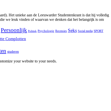
ard). Het unieke aan de Leeuwarder Studentenkrant is dat hij volledig
 die we leuk vinden of waarvan we denken dat het belangrijk is om
Persoonlijk
Seks
Psychologie
SPORT
Recensies
Social media
Politiek
tte Complotten
ten
studeren
stomize your website to your needs.