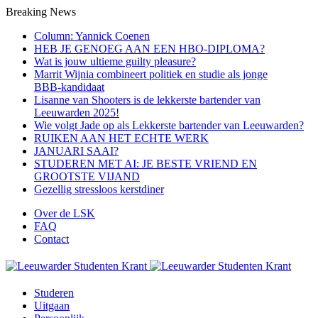
Breaking News
Column: Yannick Coenen
HEB JE GENOEG AAN EEN HBO-DIPLOMA?
Wat is jouw ultieme guilty pleasure?
Marrit Wijnia combineert politiek en studie als jonge
BBB‑kandidaat
Lisanne van Shooters is de lekkerste bartender van
Leeuwarden 2025!
Wie volgt Jade op als Lekkerste bartender van Leeuwarden?
RUIKEN AAN HET ECHTE WERK
JANUARI SAAI?
STUDEREN MET AI: JE BESTE VRIEND EN
GROOTSTE VIJAND
Gezellig stressloos kerstdiner
Over de LSK
FAQ
Contact
Studeren
Uitgaan