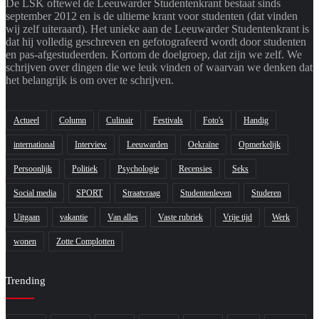
De LSK oftewel de Leeuwarder Studentenkrant bestaat sinds
september 2012 en is de ultieme krant voor studenten (dat vinden
wij zelf uiteraard). Het unieke aan de Leeuwarder Studentenkrant is
dat hij volledig geschreven en gefotografeerd wordt door studenten
en pas-afgestudeerden. Kortom de doelgroep, dat zijn we zelf. We
schrijven over dingen die we leuk vinden of waarvan we denken dat
het belangrijk is om over te schrijven.
Actueel
Column
Culinair
Festivals
Foto's
Handig
international
Interview
Leeuwarden
Oekraïne
Opmerkelijk
Persoonlijk
Politiek
Psychologie
Recensies
Seks
Social media
SPORT
Straatvraag
Studentenleven
Studeren
Uitgaan
vakantie
Van alles
Vaste rubriek
Vrije tijd
Werk
wonen
Zotte Complotten
Trending