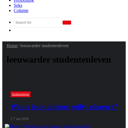
Persoonlijk
Seks
Column
Search
Random
for
Article
Home
/
leeuwarder studentenleven
leeuwarder studentenleven
Studentenleven
Wat is jouw ultieme guilty pleasure?
7 mei 2026