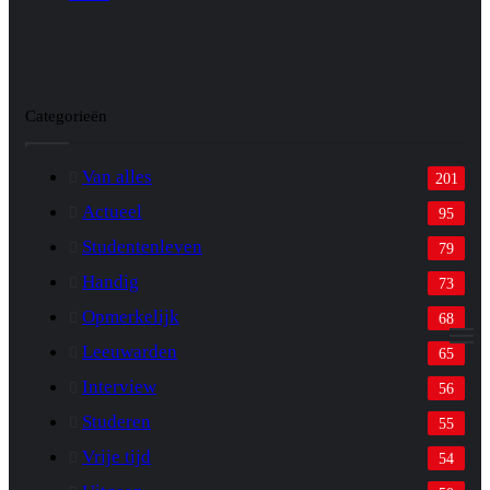
Categorieën
Van alles
201
Actueel
95
Studentenleven
79
Handig
73
Opmerkelijk
68
M
Leeuwarden
65
Interview
56
Studeren
55
Vrije tijd
54