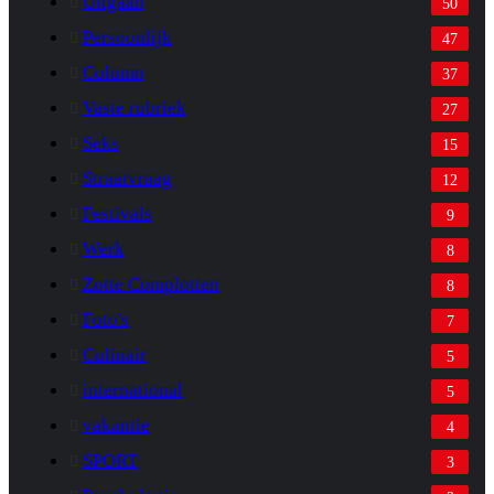
Uitgaan
50
Persoonlijk
47
Column
37
Vaste rubriek
27
Seks
15
Straatvraag
12
Festivals
9
Werk
8
Zotte Complotten
8
Foto's
7
Culinair
5
international
5
vakantie
4
SPORT
3