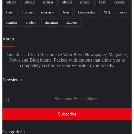
column
editie 2
editie 4
editie 5
editie 6
Felix
Festival
Friso
Froukje
interview
Joris
Leeuwarden
NHL
nicky
Stenden
Student
studenten
studeren
About
Jannah is a Clean Responsive WordPress Newspaper, Magazine,
News and Blog theme. Packed with options that allow you to
completely customize your website to your needs.
Newsletter
Enter
your
Email
address
Categorieën