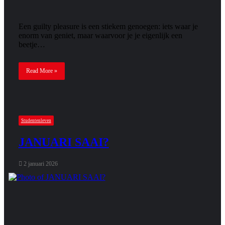
Een guilty pleasure is een stiekem genoegen: iets waar je
enorm van geniet, maar waarvoor je je eigenlijk een
beetje…
Read More »
Studentenleven
JANUARI SAAI?
2 januari 2026