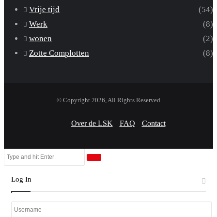
Vrije tijd
(54)
Werk
(8)
wonen
(2)
Zotte Complotten
(8)
© Copyright 2026, All Rights Reserved
Over de LSK
FAQ
Contact
Close
Search
Close
for
Log In