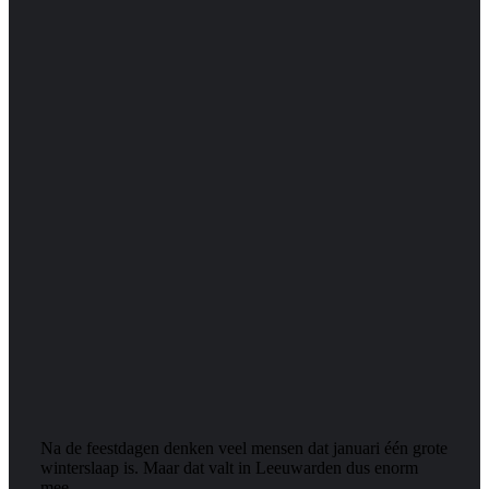
Na de feestdagen denken veel mensen dat januari één grote
winterslaap is. Maar dat valt in Leeuwarden dus enorm
mee,…