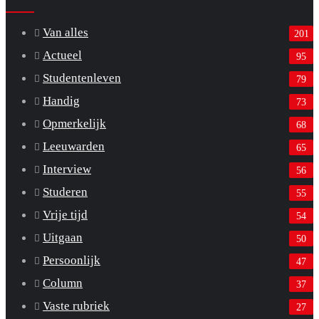
Van alles
201
Actueel
95
Studentenleven
79
Handig
73
Opmerkelijk
68
Leeuwarden
65
Interview
56
Studeren
55
Vrije tijd
54
Uitgaan
50
Persoonlijk
47
Column
37
Vaste rubriek
27