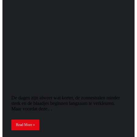
De dagen zijn alweer wat korter, de zonnestralen minder
sterk en de blaadjes beginnen langzaam te verkleuren.
Maar voordat deze…
Read More »