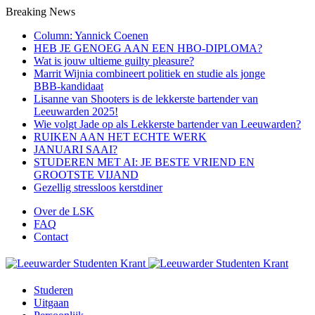
Breaking News
Column: Yannick Coenen
HEB JE GENOEG AAN EEN HBO-DIPLOMA?
Wat is jouw ultieme guilty pleasure?
Marrit Wijnia combineert politiek en studie als jonge
BBB‑kandidaat
Lisanne van Shooters is de lekkerste bartender van
Leeuwarden 2025!
Wie volgt Jade op als Lekkerste bartender van Leeuwarden?
RUIKEN AAN HET ECHTE WERK
JANUARI SAAI?
STUDEREN MET AI: JE BESTE VRIEND EN
GROOTSTE VIJAND
Gezellig stressloos kerstdiner
Over de LSK
FAQ
Contact
Menu
Studeren
Uitgaan