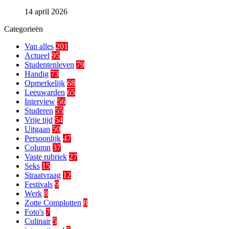
14 april 2026
Categorieën
Van alles
201
Actueel
95
Studentenleven
79
Handig
73
Opmerkelijk
68
Leeuwarden
65
Interview
56
Studeren
55
Vrije tijd
54
Uitgaan
50
Persoonlijk
47
Column
37
Vaste rubriek
27
Seks
15
Straatvraag
12
Festivals
9
Werk
8
Zotte Complotten
8
Foto's
7
Culinair
5