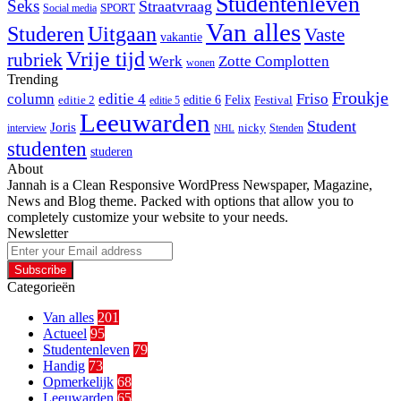
Studentenleven
Seks
Straatvraag
SPORT
Social media
Van alles
Studeren
Uitgaan
Vaste
vakantie
Vrije tijd
rubriek
Werk
Zotte Complotten
wonen
Trending
Froukje
column
editie 4
Friso
editie 6
Felix
editie 2
Festival
editie 5
Leeuwarden
Student
Joris
nicky
interview
Stenden
NHL
studenten
studeren
About
Jannah is a Clean Responsive WordPress Newspaper, Magazine,
News and Blog theme. Packed with options that allow you to
completely customize your website to your needs.
Newsletter
Enter
your
Email
Categorieën
address
Van alles
201
Actueel
95
Studentenleven
79
Handig
73
Opmerkelijk
68
Leeuwarden
65