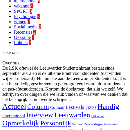
international
5
vakantie
4
SPORT
3
Psychologie
3
wonen
2
Social media
2
Recensies
2
Oekraïne
1
Politiek
1
Like ons!
Over ons
De LSK oftewel de Leeuwarder Studentenkrant bestaat sinds
september 2012 en is de ultieme krant voor studenten (dat vinden
wij zelf uiteraard). Het unieke aan de Leeuwarder Studentenkrant is
dat hij volledig geschreven en gefotografeerd wordt door studenten
en pas-afgestudeerden. Kortom de doelgroep, dat zijn we zelf. We
schrijven over dingen die we leuk vinden of waarvan we denken dat
het belangrijk is om over te schrijven.
Actueel
Handig
Column
Festivals
Foto's
Culinair
Interview
Leeuwarden
international
Oekraïne
Opmerkelijk
Persoonlijk
Psychologie
Recensies
Politiek