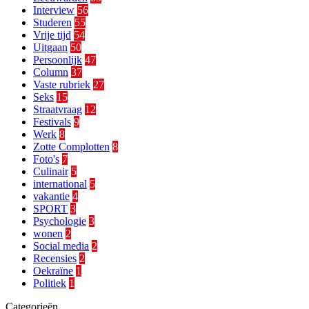
Interview
56
Studeren
55
Vrije tijd
54
Uitgaan
50
Persoonlijk
47
Column
37
Vaste rubriek
27
Seks
15
Straatvraag
12
Festivals
9
Werk
8
Zotte Complotten
8
Foto's
7
Culinair
5
international
5
vakantie
4
SPORT
3
Psychologie
3
wonen
2
Social media
2
Recensies
2
Oekraïne
1
Politiek
1
Categorieën