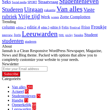
Studentenleven
Seks
Straatvraag
SPORT
Social media
Van alles
Studeren
Uitgaan
Vaste
vakantie
Vrije tijd
rubriek
Werk
Zotte Complotten
wonen
Trending
Froukje
column
editie 4
Friso
editie 6
Felix
editie 2
Festival
editie 5
Leeuwarden
Student
Joris
nicky
interview
Stenden
NHL
studenten
studeren
About
Jannah is a Clean Responsive WordPress Newspaper, Magazine,
News and Blog theme. Packed with options that allow you to
completely customize your website to your needs.
Newsletter
Enter
your
Email
Categorieën
address
Van alles
201
Actueel
95
Studentenleven
79
Handig
73
Opmerkelijk
68
Leeuwarden
65