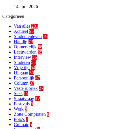
14 april 2026
Categorieën
Van alles
201
Actueel
95
Studentenleven
79
Handig
73
Opmerkelijk
68
Leeuwarden
65
Interview
56
Studeren
55
Vrije tijd
54
Uitgaan
50
Persoonlijk
47
Column
37
Vaste rubriek
27
Seks
15
Straatvraag
12
Festivals
9
Werk
8
Zotte Complotten
8
Foto's
7
Culinair
5