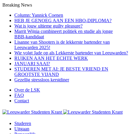
Breaking News
Column: Yannick Coenen
HEB JE GENOEG AAN EEN HBO-DIPLOMA?
Wat is jouw ultieme guilty pleasure?
Marrit Wijnia combineert politiek en studie als jonge
BBB‑kandidaat
Lisanne van Shooters is de lekkerste bartender van
Leeuwarden 2025!
Wie volgt Jade op als Lekkerste bartender van Leeuwarden?
RUIKEN AAN HET ECHTE WERK
JANUARI SAAI?
STUDEREN MET AI: JE BESTE VRIEND EN
GROOTSTE VIJAND
Gezellig stressloos kerstdiner
Over de LSK
FAQ
Contact
Menu
Studeren
Uitgaan