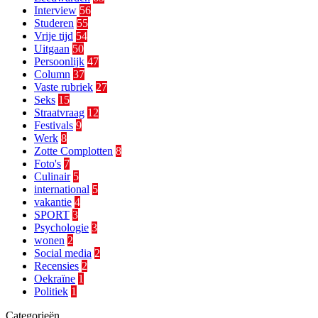
Interview
56
Studeren
55
Vrije tijd
54
Uitgaan
50
Persoonlijk
47
Column
37
Vaste rubriek
27
Seks
15
Straatvraag
12
Festivals
9
Werk
8
Zotte Complotten
8
Foto's
7
Culinair
5
international
5
vakantie
4
SPORT
3
Psychologie
3
wonen
2
Social media
2
Recensies
2
Oekraïne
1
Politiek
1
Categorieën