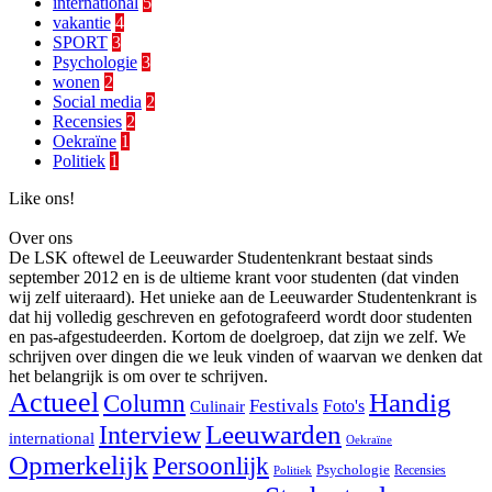
international
5
vakantie
4
SPORT
3
Psychologie
3
wonen
2
Social media
2
Recensies
2
Oekraïne
1
Politiek
1
Like ons!
Over ons
De LSK oftewel de Leeuwarder Studentenkrant bestaat sinds
september 2012 en is de ultieme krant voor studenten (dat vinden
wij zelf uiteraard). Het unieke aan de Leeuwarder Studentenkrant is
dat hij volledig geschreven en gefotografeerd wordt door studenten
en pas-afgestudeerden. Kortom de doelgroep, dat zijn we zelf. We
schrijven over dingen die we leuk vinden of waarvan we denken dat
het belangrijk is om over te schrijven.
Actueel
Handig
Column
Festivals
Foto's
Culinair
Interview
Leeuwarden
international
Oekraïne
Opmerkelijk
Persoonlijk
Psychologie
Recensies
Politiek