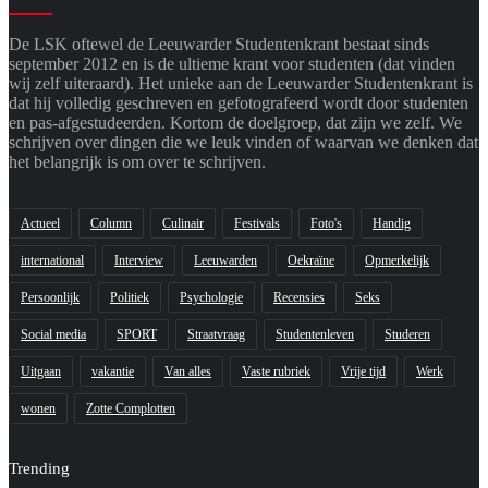
De LSK oftewel de Leeuwarder Studentenkrant bestaat sinds
september 2012 en is de ultieme krant voor studenten (dat vinden
wij zelf uiteraard). Het unieke aan de Leeuwarder Studentenkrant is
dat hij volledig geschreven en gefotografeerd wordt door studenten
en pas-afgestudeerden. Kortom de doelgroep, dat zijn we zelf. We
schrijven over dingen die we leuk vinden of waarvan we denken dat
het belangrijk is om over te schrijven.
Actueel
Column
Culinair
Festivals
Foto's
Handig
international
Interview
Leeuwarden
Oekraïne
Opmerkelijk
Persoonlijk
Politiek
Psychologie
Recensies
Seks
Social media
SPORT
Straatvraag
Studentenleven
Studeren
Uitgaan
vakantie
Van alles
Vaste rubriek
Vrije tijd
Werk
wonen
Zotte Complotten
Trending