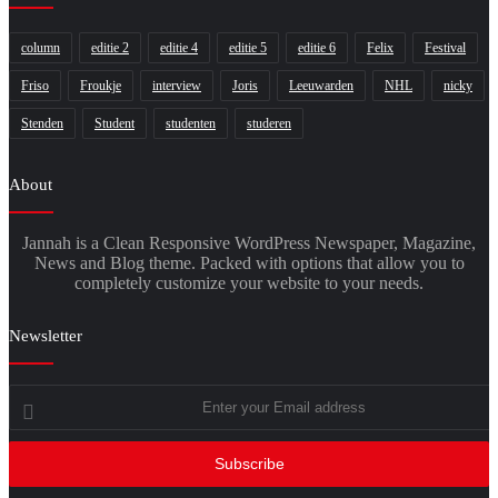
column
editie 2
editie 4
editie 5
editie 6
Felix
Festival
Friso
Froukje
interview
Joris
Leeuwarden
NHL
nicky
Stenden
Student
studenten
studeren
About
Jannah is a Clean Responsive WordPress Newspaper, Magazine,
News and Blog theme. Packed with options that allow you to
completely customize your website to your needs.
Newsletter
Enter
your
Email
address