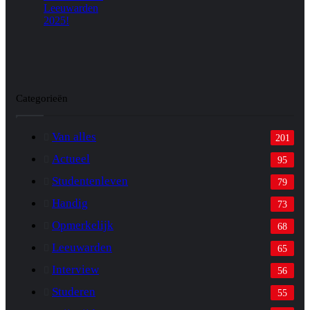
Categorieën
Van alles
201
Actueel
95
Studentenleven
79
Handig
73
Opmerkelijk
68
Leeuwarden
65
Interview
56
Studeren
55