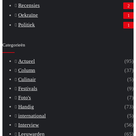
Recensies
2
Oekraïne
1
Politiek
1
Categorieën
Actueel
(95)
Column
(37)
Culinair
(5)
Festivals
(9)
Foto's
(7)
Handig
(73)
international
(5)
Interview
(56)
Leeuwarden
(65)