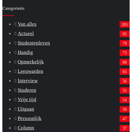
Categorieën
Van alles
201
Actueel
95
Studentenleven
79
Handig
73
Opmerkelijk
68
Leeuwarden
65
Interview
56
Studeren
55
Vrije tijd
54
Uitgaan
50
Persoonlijk
47
Column
37