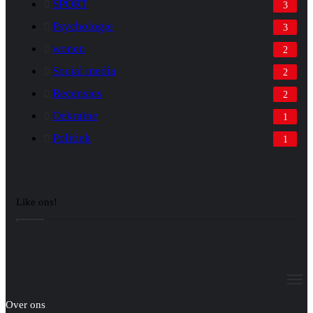
SPORT
3
Psychologie
3
wonen
2
Social media
2
Recensies
2
Oekraïne
1
Politiek
1
Like ons!
M
Over ons