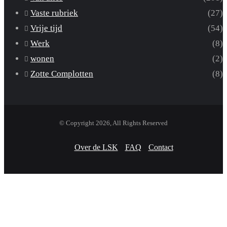
Vaste rubriek
(27)
Vrije tijd
(54)
Werk
(8)
wonen
(2)
Zotte Complotten
(8)
© Copyright 2026, All Rights Reserved
Over de LSK
FAQ
Contact