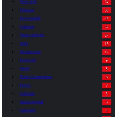
Vrije tijd
54
Uitgaan
50
Persoonlijk
47
Column
37
Vaste rubriek
27
Seks
15
Straatvraag
12
Festivals
9
Werk
8
Zotte Complotten
8
Foto's
7
Culinair
5
international
5
vakantie
4