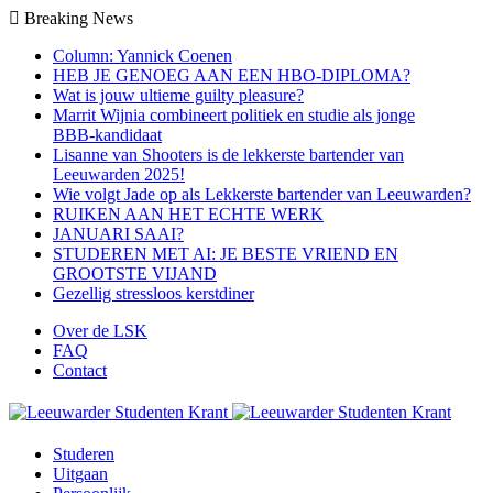
Breaking News
Column: Yannick Coenen
HEB JE GENOEG AAN EEN HBO-DIPLOMA?
Wat is jouw ultieme guilty pleasure?
Marrit Wijnia combineert politiek en studie als jonge
BBB‑kandidaat
Lisanne van Shooters is de lekkerste bartender van
Leeuwarden 2025!
Wie volgt Jade op als Lekkerste bartender van Leeuwarden?
RUIKEN AAN HET ECHTE WERK
JANUARI SAAI?
STUDEREN MET AI: JE BESTE VRIEND EN
GROOTSTE VIJAND
Gezellig stressloos kerstdiner
Over de LSK
FAQ
Contact
Studeren
Uitgaan