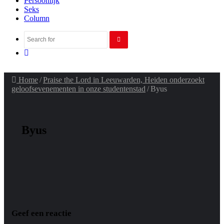
Persoonlijk
Seks
Column
Search
Random
for
Article
Home
/
Praise the Lord in Leeuwarden, Heiden onderzoekt
geloofsevenementen in onze studentenstad
/
Byus
Byus
Geef een reactie