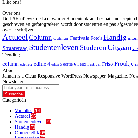
Like ons!
Over ons
De LSK oftewel de Leeuwarder Studentenkrant bestaat sinds september 
geschreven en gefotografeerd wordt door studenten en pas-afgestudee
over te schrijven.
Actueel
Handig
Column
Festivals
Foto's
Culinair
inter
Studentenleven
Studeren
Uitgaan
Straatvraag
vak
Trending
Froukje
column
editie 4
Friso
editie 6
Felix
editie 2
Festival
editie 5
in
About
Jannah is a Clean Responsive WordPress Newspaper, Magazine, News 
Newsletter
Enter
your
Email
Categorieën
address
Van alles
201
Actueel
95
Studentenleven
79
Handig
73
Opmerkelijk
68