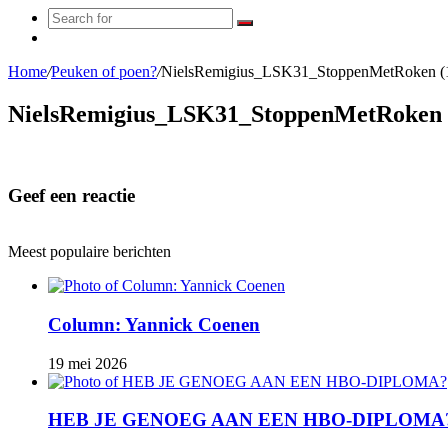
Search
Random
for
Article
Home
/
Peuken of poen?
/
NielsRemigius_LSK31_StoppenMetRoken (1
NielsRemigius_LSK31_StoppenMetRoken (
Geef een reactie
Meest populaire berichten
Column: Yannick Coenen
19 mei 2026
HEB JE GENOEG AAN EEN HBO-DIPLOMA