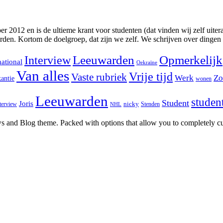
2012 en is de ultieme krant voor studenten (dat vinden wij zelf uitera
rden. Kortom de doelgroep, dat zijn we zelf. We schrijven over dingen
Interview
Leeuwarden
Opmerkelijk
national
Oekraïne
Van alles
Vrije tijd
Vaste rubriek
Werk
Zo
antie
wonen
Leeuwarden
studen
Student
Joris
nicky
terview
Stenden
NHL
and Blog theme. Packed with options that allow you to completely cu