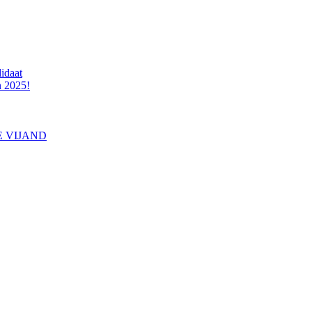
idaat
n 2025!
E VIJAND