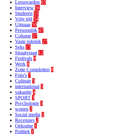
Leeuwarden
65
Interview
56
Studeren
55
Vrije tijd
54
Uitgaan
50
Persoonlijk
47
Column
37
Vaste rubriek
27
Seks
15
Straatvraag
12
Festivals
9
Werk
8
Zotte Complotten
8
Foto's
7
Culinair
5
international
5
vakantie
4
SPORT
3
Psychologie
3
wonen
2
Social media
2
Recensies
2
Oekraïne
1
Politiek
1