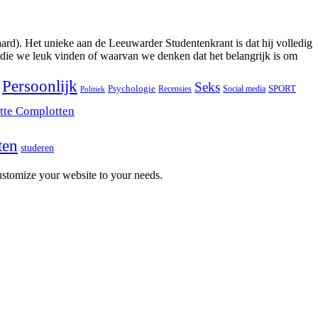
ard). Het unieke aan de Leeuwarder Studentenkrant is dat hij volledig
 die we leuk vinden of waarvan we denken dat het belangrijk is om
Persoonlijk
Seks
Psychologie
SPORT
Recensies
Social media
Politiek
tte Complotten
ten
studeren
stomize your website to your needs.