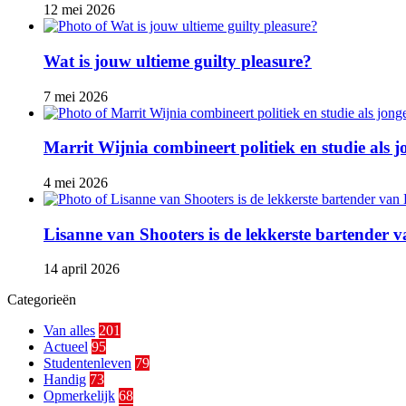
12 mei 2026
Wat is jouw ultieme guilty pleasure?
7 mei 2026
Marrit Wijnia combineert politiek en studie als
4 mei 2026
Lisanne van Shooters is de lekkerste bartender
14 april 2026
Categorieën
Van alles
201
Actueel
95
Studentenleven
79
Handig
73
Opmerkelijk
68