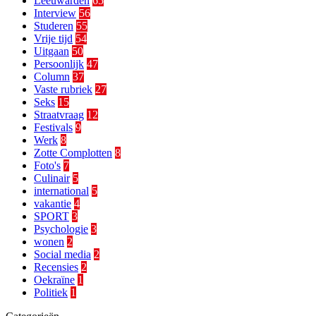
Leeuwarden
65
Interview
56
Studeren
55
Vrije tijd
54
Uitgaan
50
Persoonlijk
47
Column
37
Vaste rubriek
27
Seks
15
Straatvraag
12
Festivals
9
Werk
8
Zotte Complotten
8
Foto's
7
Culinair
5
international
5
vakantie
4
SPORT
3
Psychologie
3
wonen
2
Social media
2
Recensies
2
Oekraïne
1
Politiek
1