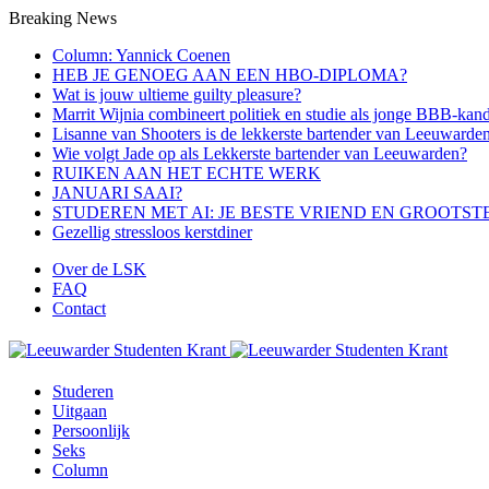
Breaking News
Column: Yannick Coenen
HEB JE GENOEG AAN EEN HBO-DIPLOMA?
Wat is jouw ultieme guilty pleasure?
Marrit Wijnia combineert politiek en studie als jonge BBB‑kand
Lisanne van Shooters is de lekkerste bartender van Leeuwarde
Wie volgt Jade op als Lekkerste bartender van Leeuwarden?
RUIKEN AAN HET ECHTE WERK
JANUARI SAAI?
STUDEREN MET AI: JE BESTE VRIEND EN GROOTST
Gezellig stressloos kerstdiner
Over de LSK
FAQ
Contact
Menu
Studeren
Uitgaan
Persoonlijk
Seks
Column