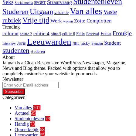
Studentenleven
Seks
Straatvraag
SPORT
Social media
Van alles
Studeren
Uitgaan
Vaste
vakantie
Vrije tijd
rubriek
Werk
Zotte Complotten
wonen
Trending
Froukje
column
editie 4
Friso
editie 6
Felix
editie 2
Festival
editie 5
Leeuwarden
Student
Joris
nicky
interview
Stenden
NHL
studenten
studeren
About
Jannah is a Clean Responsive WordPress Newspaper, Magazine,
News and Blog theme. Packed with options that allow you to
completely customize your website to your needs.
Newsletter
Enter
your
Email
Categorieën
address
Van alles
201
Actueel
95
Studentenleven
79
Handig
73
Opmerkelijk
68
Leeuwarden
65