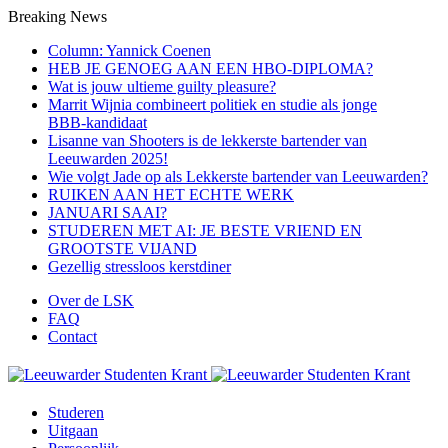
Breaking News
Column: Yannick Coenen
HEB JE GENOEG AAN EEN HBO-DIPLOMA?
Wat is jouw ultieme guilty pleasure?
Marrit Wijnia combineert politiek en studie als jonge
BBB‑kandidaat
Lisanne van Shooters is de lekkerste bartender van
Leeuwarden 2025!
Wie volgt Jade op als Lekkerste bartender van Leeuwarden?
RUIKEN AAN HET ECHTE WERK
JANUARI SAAI?
STUDEREN MET AI: JE BESTE VRIEND EN
GROOTSTE VIJAND
Gezellig stressloos kerstdiner
Over de LSK
FAQ
Contact
Menu
Studeren
Uitgaan