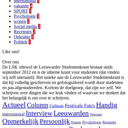
international
5
vakantie
4
SPORT
3
Psychologie
3
wonen
2
Social media
2
Recensies
2
Oekraïne
1
Politiek
1
Like ons!
Over ons
De LSK oftewel de Leeuwarder Studentenkrant bestaat sinds
september 2012 en is de ultieme krant voor studenten (dat vinden
wij zelf uiteraard). Het unieke aan de Leeuwarder Studentenkrant is
dat hij volledig geschreven en gefotografeerd wordt door studenten
en pas-afgestudeerden. Kortom de doelgroep, dat zijn we zelf. We
schrijven over dingen die we leuk vinden of waarvan we denken dat
het belangrijk is om over te schrijven.
Actueel
Handig
Column
Festivals
Foto's
Culinair
Interview
Leeuwarden
international
Oekraïne
Opmerkelijk
Persoonlijk
Psychologie
Recensies
Politiek