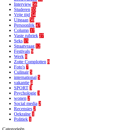
Interview
56
Studeren
55
Vrije tijd
54
Uitgaan
50
Persoonlijk
47
Column
37
Vaste rubriek
27
Seks
15
Straatvraag
12
Festivals
9
Werk
8
Zotte Complotten
8
Foto's
7
Culinair
5
international
5
vakantie
4
SPORT
3
Psychologie
3
wonen
2
Social media
2
Recensies
2
Oekraïne
1
Politiek
1
Categorieën