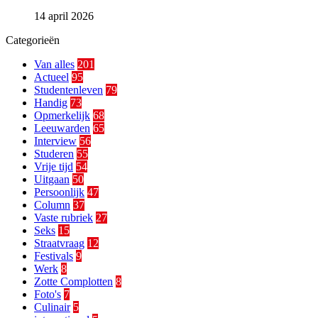
14 april 2026
Categorieën
Van alles
201
Actueel
95
Studentenleven
79
Handig
73
Opmerkelijk
68
Leeuwarden
65
Interview
56
Studeren
55
Vrije tijd
54
Uitgaan
50
Persoonlijk
47
Column
37
Vaste rubriek
27
Seks
15
Straatvraag
12
Festivals
9
Werk
8
Zotte Complotten
8
Foto's
7
Culinair
5