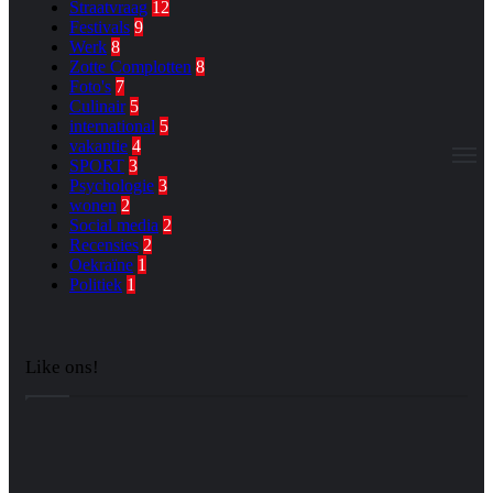
Straatvraag
12
Festivals
9
Werk
8
Zotte Complotten
8
Foto's
7
Culinair
5
international
5
vakantie
4
M
SPORT
3
Psychologie
3
wonen
2
Social media
2
Recensies
2
Oekraïne
1
Politiek
1
Like ons!