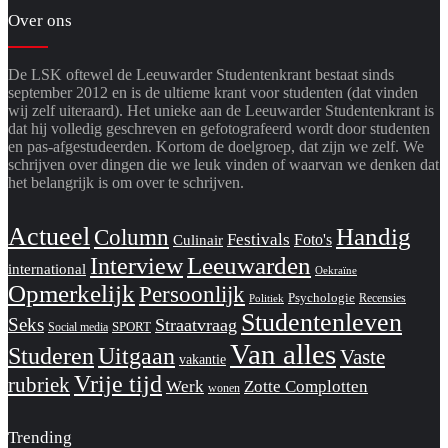
Over ons
De LSK oftewel de Leeuwarder Studentenkrant bestaat sinds
september 2012 en is de ultieme krant voor studenten (dat vinden
wij zelf uiteraard). Het unieke aan de Leeuwarder Studentenkrant is
dat hij volledig geschreven en gefotografeerd wordt door studenten
en pas-afgestudeerden. Kortom de doelgroep, dat zijn we zelf. We
schrijven over dingen die we leuk vinden of waarvan we denken dat
het belangrijk is om over te schrijven.
Actueel
Handig
Column
Festivals
Foto's
Culinair
Interview
Leeuwarden
international
Oekraïne
Opmerkelijk
Persoonlijk
Psychologie
Recensies
Politiek
Studentenleven
Seks
Straatvraag
SPORT
Social media
Van alles
Studeren
Uitgaan
Vaste
vakantie
Vrije tijd
rubriek
Werk
Zotte Complotten
wonen
Trending