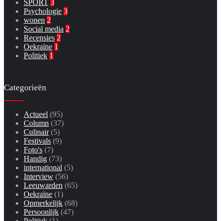
SPORT
3
Psychologie
3
wonen
2
Social media
2
Recensies
2
Oekraïne
1
Politiek
1
Categorieën
Actueel
(95)
Column
(37)
Culinair
(5)
Festivals
(9)
Foto's
(7)
Handig
(73)
international
(5)
Interview
(56)
Leeuwarden
(65)
Oekraïne
(1)
Opmerkelijk
(68)
Persoonlijk
(47)
Politiek
(1)