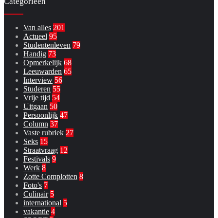
Categorieën
Van alles
201
Actueel
95
Studentenleven
79
Handig
73
Opmerkelijk
68
Leeuwarden
65
Interview
56
Studeren
55
Vrije tijd
54
Uitgaan
50
Persoonlijk
47
Column
37
Vaste rubriek
27
Seks
15
Straatvraag
12
Festivals
9
Werk
8
Zotte Complotten
8
Foto's
7
Culinair
5
international
5
vakantie
4