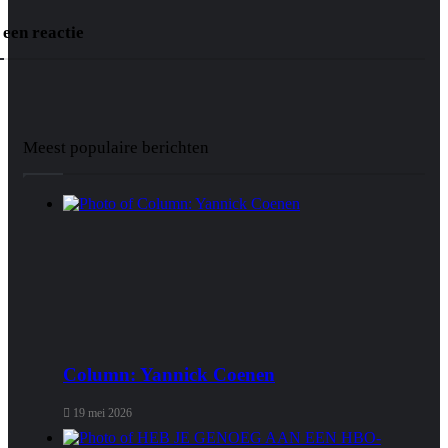
 een reactie
Meest populaire berichten
Column: Yannick Coenen
19 mei 2026