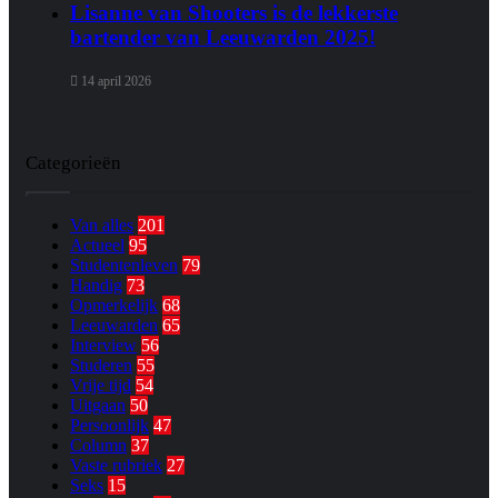
Lisanne van Shooters is de lekkerste
bartender van Leeuwarden 2025!
14 april 2026
Categorieën
Van alles
201
Actueel
95
Studentenleven
79
Handig
73
Opmerkelijk
68
Leeuwarden
65
Interview
56
Studeren
55
Vrije tijd
54
Uitgaan
50
Persoonlijk
47
Column
37
Vaste rubriek
27
Seks
15