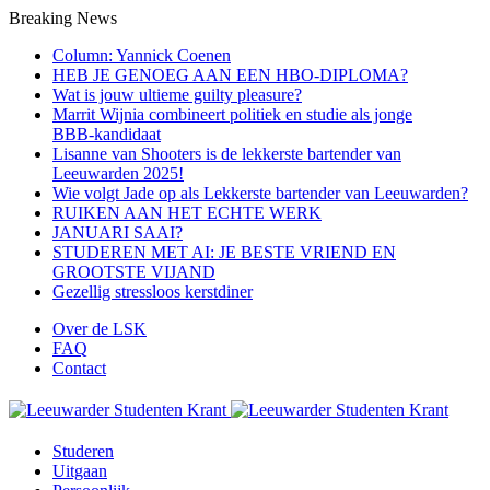
Breaking News
Column: Yannick Coenen
HEB JE GENOEG AAN EEN HBO-DIPLOMA?
Wat is jouw ultieme guilty pleasure?
Marrit Wijnia combineert politiek en studie als jonge
BBB‑kandidaat
Lisanne van Shooters is de lekkerste bartender van
Leeuwarden 2025!
Wie volgt Jade op als Lekkerste bartender van Leeuwarden?
RUIKEN AAN HET ECHTE WERK
JANUARI SAAI?
STUDEREN MET AI: JE BESTE VRIEND EN
GROOTSTE VIJAND
Gezellig stressloos kerstdiner
Over de LSK
FAQ
Contact
Studeren
Uitgaan