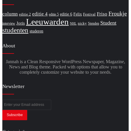
Froukje
column
editie 4
Friso
editie 6
Felix
editie 2
Festival
editie 5
Leeuwarden
Student
Joris
nicky
interview
Stenden
NHL
studenten
studeren
About
Jannah is a Clean Responsive WordPress Newspaper, Magazine,
News and Blog theme. Packed with options that allow you to
completely customize your website to your needs.
Newsletter
Enter
your
Email
address