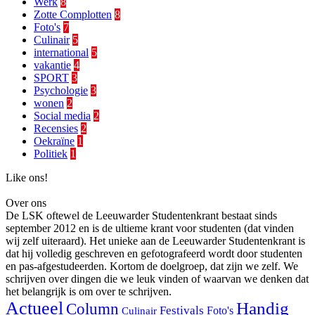
Werk
8
Zotte Complotten
8
Foto's
7
Culinair
5
international
5
vakantie
4
SPORT
3
Psychologie
3
wonen
2
Social media
2
Recensies
2
Oekraïne
1
Politiek
1
Like ons!
Over ons
De LSK oftewel de Leeuwarder Studentenkrant bestaat sinds
september 2012 en is de ultieme krant voor studenten (dat vinden
wij zelf uiteraard). Het unieke aan de Leeuwarder Studentenkrant is
dat hij volledig geschreven en gefotografeerd wordt door studenten
en pas-afgestudeerden. Kortom de doelgroep, dat zijn we zelf. We
schrijven over dingen die we leuk vinden of waarvan we denken dat
het belangrijk is om over te schrijven.
Actueel
Handig
Column
Festivals
Foto's
Culinair