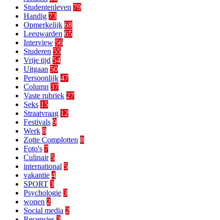
Studentenleven
79
Handig
73
Opmerkelijk
68
Leeuwarden
65
Interview
56
Studeren
55
Vrije tijd
54
Uitgaan
50
Persoonlijk
47
Column
37
Vaste rubriek
27
Seks
15
Straatvraag
12
Festivals
9
Werk
8
Zotte Complotten
8
Foto's
7
Culinair
5
international
5
vakantie
4
SPORT
3
Psychologie
3
wonen
2
Social media
2
Recensies
2