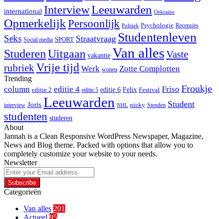
Interview
Leeuwarden
international
Oekraïne
Opmerkelijk
Persoonlijk
Psychologie
Recensies
Politiek
Studentenleven
Seks
Straatvraag
SPORT
Social media
Van alles
Studeren
Uitgaan
Vaste
vakantie
Vrije tijd
rubriek
Werk
Zotte Complotten
wonen
Trending
Froukje
column
editie 4
Friso
editie 6
Felix
editie 2
Festival
editie 5
Leeuwarden
Student
Joris
nicky
interview
Stenden
NHL
studenten
studeren
About
Jannah is a Clean Responsive WordPress Newspaper, Magazine,
News and Blog theme. Packed with options that allow you to
completely customize your website to your needs.
Newsletter
Enter
your
Email
Categorieën
address
Van alles
201
Actueel
95