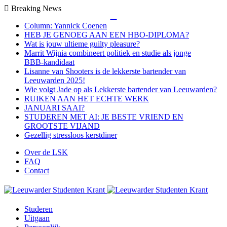
Breaking News
Close
Column: Yannick Coenen
HEB JE GENOEG AAN EEN HBO-DIPLOMA?
Wat is jouw ultieme guilty pleasure?
Marrit Wijnia combineert politiek en studie als jonge
BBB‑kandidaat
Lisanne van Shooters is de lekkerste bartender van
Leeuwarden 2025!
Wie volgt Jade op als Lekkerste bartender van Leeuwarden?
RUIKEN AAN HET ECHTE WERK
JANUARI SAAI?
STUDEREN MET AI: JE BESTE VRIEND EN
GROOTSTE VIJAND
Gezellig stressloos kerstdiner
Over de LSK
FAQ
Contact
Menu
Studeren
Uitgaan