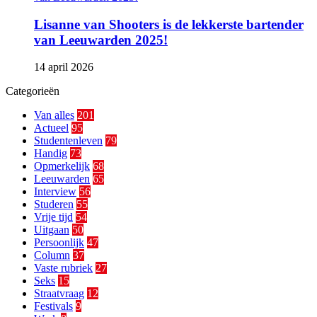
Lisanne van Shooters is de lekkerste bartender
van Leeuwarden 2025!
14 april 2026
Categorieën
Van alles
201
Actueel
95
Studentenleven
79
Handig
73
Opmerkelijk
68
Leeuwarden
65
Interview
56
Studeren
55
Vrije tijd
54
Uitgaan
50
Persoonlijk
47
Column
37
Vaste rubriek
27
Seks
15
Straatvraag
12
Festivals
9