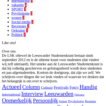
international
5
vakantie
4
SPORT
3
Psychologie
3
wonen
2
Social media
2
Recensies
2
Oekraïne
1
Politiek
1
Like ons!
Over ons
De LSK oftewel de Leeuwarder Studentenkrant bestaat sinds
september 2012 en is de ultieme krant voor studenten (dat vinden
wij zelf uiteraard). Het unieke aan de Leeuwarder Studentenkrant is
dat hij volledig geschreven en gefotografeerd wordt door studenten
en pas-afgestudeerden. Kortom de doelgroep, dat zijn we zelf. We
schrijven over dingen die we leuk vinden of waarvan we denken dat
het belangrijk is om over te schrijven.
Actueel
Handig
Column
Festivals
Foto's
Culinair
Interview
Leeuwarden
international
Oekraïne
Opmerkelijk
Persoonlijk
Psychologie
Recensies
Politiek