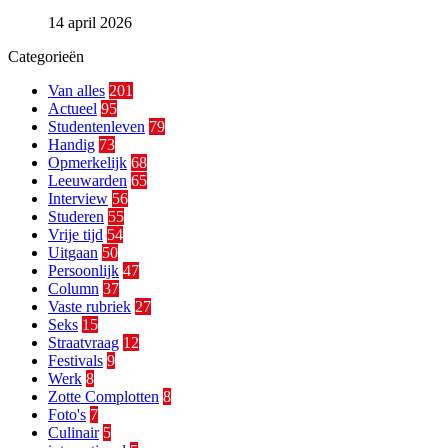
14 april 2026
Categorieën
Van alles
201
Actueel
95
Studentenleven
79
Handig
73
Opmerkelijk
68
Leeuwarden
65
Interview
56
Studeren
55
Vrije tijd
54
Uitgaan
50
Persoonlijk
47
Column
37
Vaste rubriek
27
Seks
15
Straatvraag
12
Festivals
9
Werk
8
Zotte Complotten
8
Foto's
7
Culinair
5