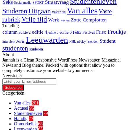
Studentenleven
Seks
Straatvraag
SPORT
Social media
Van alles
Studeren
Uitgaan
Vaste
vakantie
Vrije tijd
rubriek
Werk
Zotte Complotten
wonen
Trending
Froukje
column
editie 4
Friso
editie 6
Felix
editie 2
Festival
editie 5
Leeuwarden
Student
Joris
nicky
interview
Stenden
NHL
studenten
studeren
About
Jannah is a Clean Responsive WordPress Newspaper, Magazine,
News and Blog theme. Packed with options that allow you to
completely customize your website to your needs.
Newsletter
Enter
your
Email
Categorieën
address
Van alles
201
Actueel
95
Studentenleven
79
Handig
73
Opmerkelijk
68
Leeuwarden
65