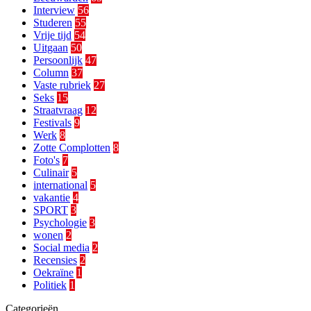
Interview
56
Studeren
55
Vrije tijd
54
Uitgaan
50
Persoonlijk
47
Column
37
Vaste rubriek
27
Seks
15
Straatvraag
12
Festivals
9
Werk
8
Zotte Complotten
8
Foto's
7
Culinair
5
international
5
vakantie
4
SPORT
3
Psychologie
3
wonen
2
Social media
2
Recensies
2
Oekraïne
1
Politiek
1
Categorieën