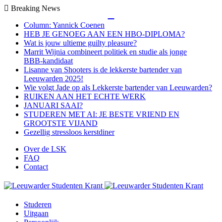
Breaking News
Close
Column: Yannick Coenen
HEB JE GENOEG AAN EEN HBO-DIPLOMA?
Wat is jouw ultieme guilty pleasure?
Marrit Wijnia combineert politiek en studie als jonge
BBB‑kandidaat
Lisanne van Shooters is de lekkerste bartender van
Leeuwarden 2025!
Wie volgt Jade op als Lekkerste bartender van Leeuwarden?
RUIKEN AAN HET ECHTE WERK
JANUARI SAAI?
STUDEREN MET AI: JE BESTE VRIEND EN
GROOTSTE VIJAND
Gezellig stressloos kerstdiner
Over de LSK
FAQ
Contact
Menu
Studeren
Uitgaan