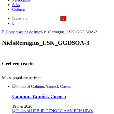
Persoonlijk
Seks
Column
Search
Random
for
Article
Home
/
Last na de lust
/
NielsRemigius_LSK_GGDSOA-3
NielsRemigius_LSK_GGDSOA-3
Geef een reactie
Meest populaire berichten
Column: Yannick Coenen
19 mei 2026