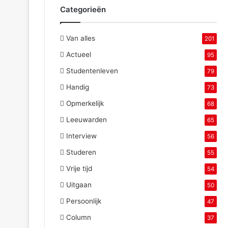
Categorieën
Van alles
201
Actueel
95
Studentenleven
79
Handig
73
Opmerkelijk
68
Leeuwarden
65
Interview
56
Studeren
55
Vrije tijd
54
Uitgaan
50
Persoonlijk
47
Column
37