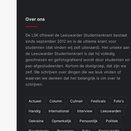
Over ons
De LSK oftewel de Leeuwarder Studentenkrant bestaat
sinds september 2012 en is de ultieme krant voor
studenten (dat vinden wij zelf uiteraard). Het unieke aan
de Leeuwarder Studentenkrant is dat hij volledig
geschreven en gefotografeerd wordt door studenten en
pas-afgestudeerden. Kortom de doelgroep, dat zijn we
zelf. We schrijven over dingen die we leuk vinden of
waarvan we denken dat het belangrijk is om over te
schrijven.
Actueel
Column
Culinair
Festivals
Foto's
Handig
international
Interview
Leeuwarden
Oekraïne
Opmerkelijk
Persoonlijk
Politiek
Psychologie
Recensies
Seks
Social media