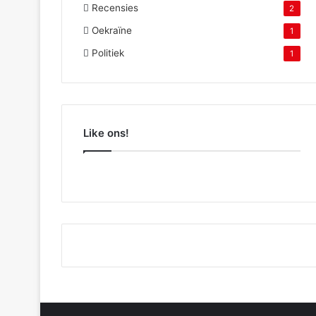
Recensies
2
Oekraïne
1
Politiek
1
Like ons!