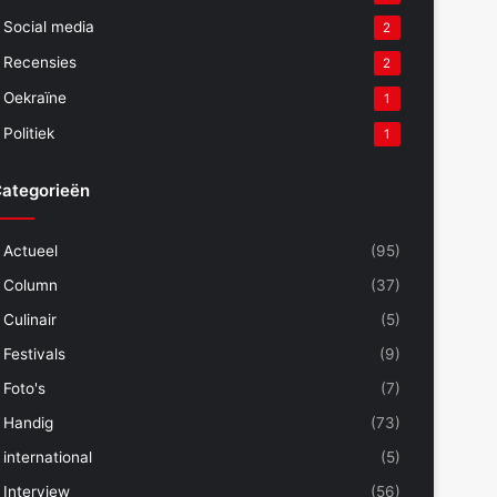
Social media
2
Recensies
2
Oekraïne
1
Politiek
1
ategorieën
Actueel
(95)
Column
(37)
Culinair
(5)
Festivals
(9)
Foto's
(7)
Handig
(73)
international
(5)
Interview
(56)