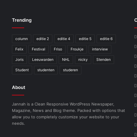
Trending
C
column
editie 2
editie 4
editie 5
editie 6
Felix
Festival
Friso
Froukje
interview
Joris
Leeuwarden
NHL
nicky
Stenden
Student
studenten
studeren
About
Jannah is a Clean Responsive WordPress Newspaper,
Magazine, News and Blog theme. Packed with options that
allow you to completely customize your website to your
needs.