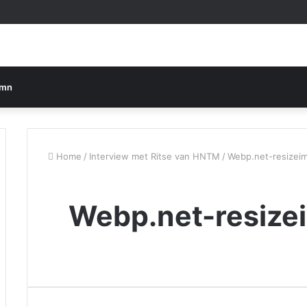
umn
Home
/
Interview met Ritse van HNTM
/
Webp.net-resizeim
Webp.net-resize