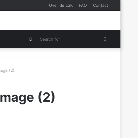
Over de LSK
FAQ
Contact
Search
Random
for
Article
age (2)
image (2)