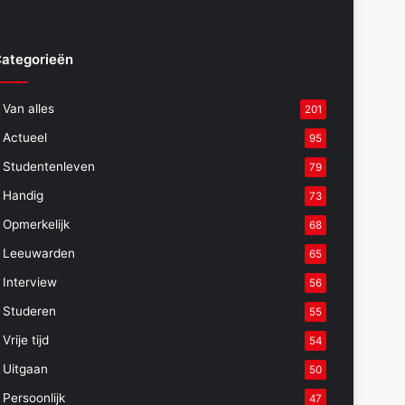
ategorieën
Van alles
201
Actueel
95
Studentenleven
79
Handig
73
Opmerkelijk
68
Leeuwarden
65
Interview
56
Studeren
55
Vrije tijd
54
Uitgaan
50
Persoonlijk
47