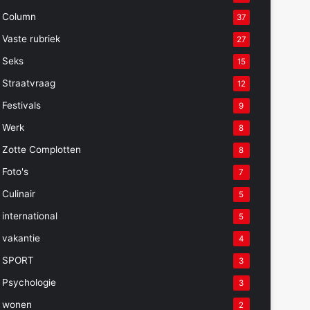
Column
37
Vaste rubriek
27
Seks
15
Straatvraag
12
Festivals
9
Werk
8
Zotte Complotten
8
Foto's
7
Culinair
5
international
5
vakantie
4
SPORT
3
Psychologie
3
wonen
2