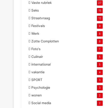
Vaste rubriek
27
Seks
15
Straatvraag
12
Festivals
9
Werk
8
Zotte Complotten
8
Foto's
7
Culinair
5
international
5
vakantie
4
SPORT
3
Psychologie
3
wonen
2
Social media
2