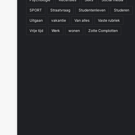
SPORT
Straatvraag
Studentenleven
Studeren
Uitgaan
vakantie
Van alles
Vaste rubriek
Vrije tijd
Werk
wonen
Zotte Complotten