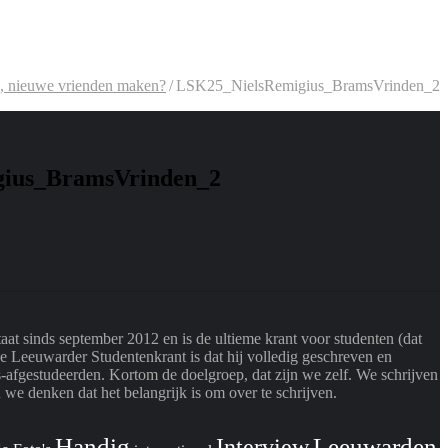
jk, nieuwe vrienden maken?
/
LSK25_NielsRemigius_BramsVrinden_2
ius_BramsVrinden_2
at sinds september 2012 en is de ultieme krant voor studenten (dat
de Leeuwarder Studentenkrant is dat hij volledig geschreven en
-afgestudeerden. Kortom de doelgroep, dat zijn we zelf. We schrijven
we denken dat het belangrijk is om over te schrijven.
Handig
Interview
Leeuwarden