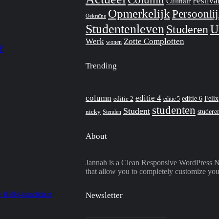
Festiva
Culinair
Opmerkelijk
Persoonli
Oekraïne
Studentenleven
Studeren
U
Werk
Zotte Complotten
wonen
?
Trending
column
editie 4
editie 6
Felix
editie 2
editie 5
studenten
Student
studere
nicky
Stenden
About
Jannah is a Clean Responsive WordPress 
that allow you to completely customize you
Newsletter