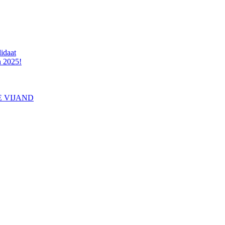
idaat
n 2025!
E VIJAND