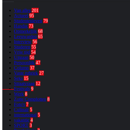
Van alles
201
Actueel
95
Studentenleven
79
Handig
73
Opmerkelijk
68
Leeuwarden
65
Interview
56
Studeren
55
Vrije tijd
54
Uitgaan
50
Persoonlijk
47
Column
37
Vaste rubriek
27
Seks
15
Straatvraag
12
Festivals
9
Werk
8
Zotte Complotten
8
Foto's
7
Culinair
5
international
5
vakantie
4
SPORT
3