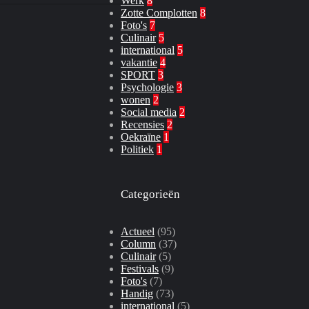
Werk
8
Zotte Complotten
8
Foto's
7
Culinair
5
international
5
vakantie
4
SPORT
3
Psychologie
3
wonen
2
Social media
2
Recensies
2
Oekraïne
1
Politiek
1
Categorieën
Actueel
(95)
Column
(37)
Culinair
(5)
Festivals
(9)
Foto's
(7)
Handig
(73)
international
(5)