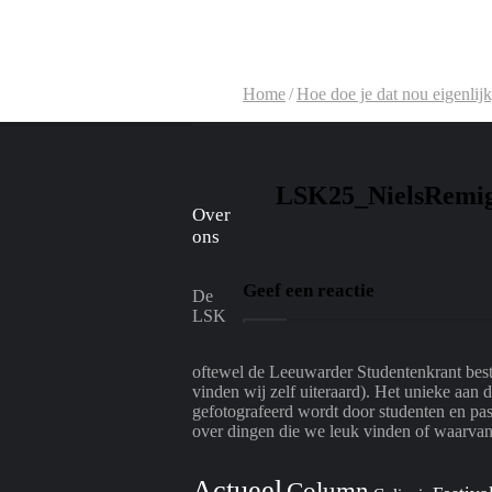
Home
/
Hoe doe je dat nou eigenli
LSK25_NielsRemig
Over
ons
Geef een reactie
De
LSK
oftewel de Leeuwarder Studentenkrant besta
vinden wij zelf uiteraard). Het unieke aan 
gefotografeerd wordt door studenten en pas
over dingen die we leuk vinden of waarvan 
Actueel
Column