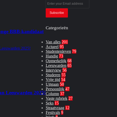
Enter
your
Email
address
Categorieën
 jonge BBB‑kandidaat
Van alles
201
Actueel
95
Studentenleven
79
Handig
73
Opmerkelijk
68
Leeuwarden
65
Interview
56
Studeren
55
Vrije tijd
54
Uitgaan
50
Persoonlijk
47
 van Leeuwarden 2025!
Column
37
Vaste rubriek
27
Seks
15
Straatvraag
12
Festivals
9