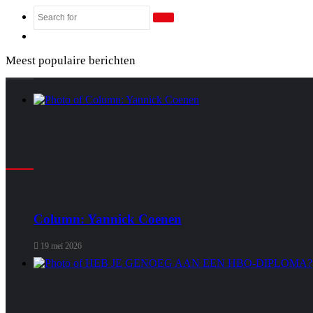
Search
Random
for
Article
Meest populaire berichten
Column: Yannick Coenen
19 mei 2026