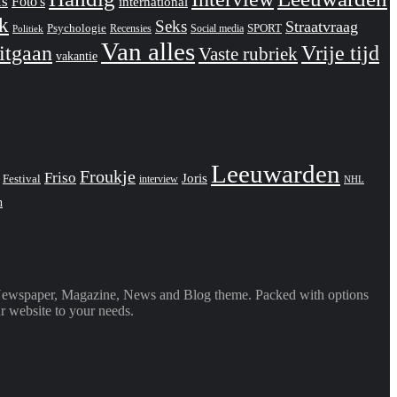
ls
Foto's
international
jk
Seks
Straatvraag
Psychologie
SPORT
Recensies
Social media
Politiek
Van alles
itgaan
Vrije tijd
Vaste rubriek
vakantie
Leeuwarden
Froukje
Friso
Joris
Festival
interview
NHL
n
Newspaper, Magazine, News and Blog theme. Packed with options
r website to your needs.