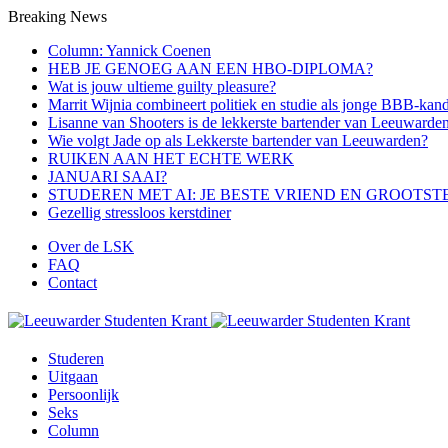
Breaking News
Column: Yannick Coenen
HEB JE GENOEG AAN EEN HBO-DIPLOMA?
Wat is jouw ultieme guilty pleasure?
Marrit Wijnia combineert politiek en studie als jonge BBB‑kand
Lisanne van Shooters is de lekkerste bartender van Leeuwarde
Wie volgt Jade op als Lekkerste bartender van Leeuwarden?
RUIKEN AAN HET ECHTE WERK
JANUARI SAAI?
STUDEREN MET AI: JE BESTE VRIEND EN GROOTST
Gezellig stressloos kerstdiner
Over de LSK
FAQ
Contact
Studeren
Uitgaan
Persoonlijk
Seks
Column