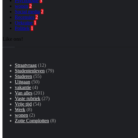
Psychologie
3
wonen
2
Social media
2
Recensies
2
Oekraïne
1
Politiek
1
Like ons!
Straatvraag
(12)
Studentenleven
(79)
Studeren
(55)
Uitgaan
(50)
vakantie
(4)
Van alles
(201)
Vaste rubriek
(27)
Vrije tijd
(54)
Werk
(8)
wonen
(2)
Zotte Complotten
(8)