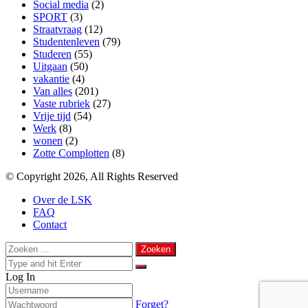
Social media
(2)
SPORT
(3)
Straatvraag
(12)
Studentenleven
(79)
Studeren
(55)
Uitgaan
(50)
vakantie
(4)
Van alles
(201)
Vaste rubriek
(27)
Vrije tijd
(54)
Werk
(8)
wonen
(2)
Zotte Complotten
(8)
© Copyright 2026, All Rights Reserved
Over de LSK
FAQ
Contact
Back
Close
Zoeken
to
naar:
Close
top
Search
Close
Log In
for
button
Forget?