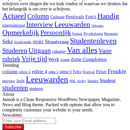
schrijven over dingen die we leuk vinden of waarvan we denken dat
het belangrijk is om over te schrijven.
Actueel
Handig
Column
Festivals
Foto's
Culinair
Interview
Leeuwarden
international
Oekraïne
Opmerkelijk
Persoonlijk
Psychologie
Recensies
Politiek
Studentenleven
Seks
Straatvraag
SPORT
Social media
Van alles
Studeren
Uitgaan
Vaste
vakantie
Vrije tijd
rubriek
Werk
Zotte Complotten
wonen
Trending
Froukje
column
editie 4
Friso
editie 6
Felix
editie 2
Festival
editie 5
Leeuwarden
Student
Joris
nicky
interview
Stenden
NHL
studenten
studeren
About
Jannah is a Clean Responsive WordPress Newspaper, Magazine,
News and Blog theme. Packed with options that allow you to
completely customize your website to your needs.
Newsletter
Enter
your