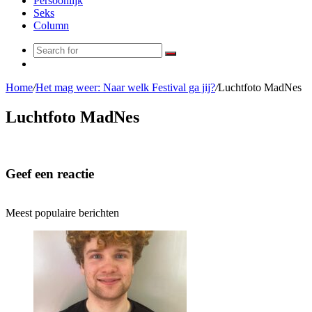
Persoonlijk
Seks
Column
Search
Random
for
Article
Home
/
Het mag weer: Naar welk Festival ga jij?
/
Luchtfoto MadNes
Luchtfoto MadNes
Geef een reactie
Meest populaire berichten