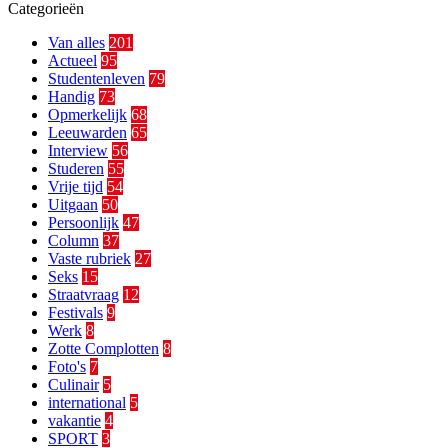
Email
Categorieën
address
Van alles
201
Actueel
95
Studentenleven
79
Handig
73
Opmerkelijk
68
Leeuwarden
65
Interview
56
Studeren
55
Vrije tijd
54
Uitgaan
50
Persoonlijk
47
Column
37
Vaste rubriek
27
Seks
15
Straatvraag
12
Festivals
9
Werk
8
Zotte Complotten
8
Foto's
7
Culinair
5
international
5
vakantie
4
SPORT
3