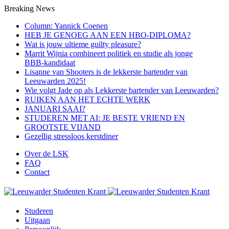
Breaking News
Column: Yannick Coenen
HEB JE GENOEG AAN EEN HBO-DIPLOMA?
Wat is jouw ultieme guilty pleasure?
Marrit Wijnia combineert politiek en studie als jonge
BBB‑kandidaat
Lisanne van Shooters is de lekkerste bartender van
Leeuwarden 2025!
Wie volgt Jade op als Lekkerste bartender van Leeuwarden?
RUIKEN AAN HET ECHTE WERK
JANUARI SAAI?
STUDEREN MET AI: JE BESTE VRIEND EN
GROOTSTE VIJAND
Gezellig stressloos kerstdiner
Over de LSK
FAQ
Contact
Menu
Studeren
Uitgaan