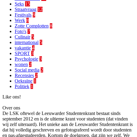
Seks
15
Straatvraag
12
Festivals
9
Werk
8
Zotte Complotten
8
Foto's
7
Culinair
5
international
5
vakantie
4
SPORT
3
Psychologie
3
wonen
2
Social media
2
Recensies
2
Oekraïne
1
Politiek
1
Like ons!
Over ons
De LSK oftewel de Leeuwarder Studentenkrant bestaat sinds
september 2012 en is de ultieme krant voor studenten (dat vinden
wij zelf uiteraard). Het unieke aan de Leeuwarder Studentenkrant is
dat hij volledig geschreven en gefotografeerd wordt door studenten
en pas-afgestudeerden. Kortom de doelgroep, dat zijn we zelf. We