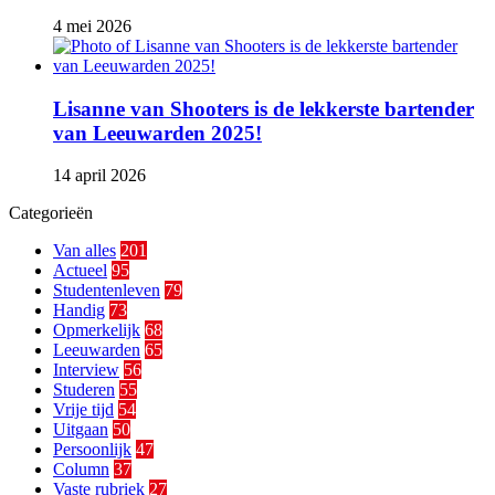
4 mei 2026
Lisanne van Shooters is de lekkerste bartender
van Leeuwarden 2025!
14 april 2026
Categorieën
Van alles
201
Actueel
95
Studentenleven
79
Handig
73
Opmerkelijk
68
Leeuwarden
65
Interview
56
Studeren
55
Vrije tijd
54
Uitgaan
50
Persoonlijk
47
Column
37
Vaste rubriek
27