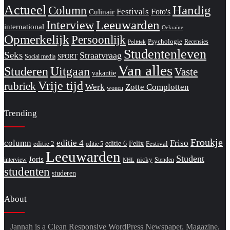
Actueel
Handig
Column
Festivals
Foto's
Culinair
Interview
Leeuwarden
international
Oekraïne
Opmerkelijk
Persoonlijk
Psychologie
Recensies
Politiek
Studentenleven
Seks
Straatvraag
SPORT
Social media
Van alles
Studeren
Uitgaan
Vaste
vakantie
Vrije tijd
rubriek
Werk
Zotte Complotten
wonen
Trending
Froukje
column
editie 4
Friso
editie 6
Felix
editie 2
Festival
editie 5
Leeuwarden
Student
Joris
nicky
interview
Stenden
NHL
studenten
studeren
About
Jannah is a Clean Responsive WordPress Newspaper, Magazine,