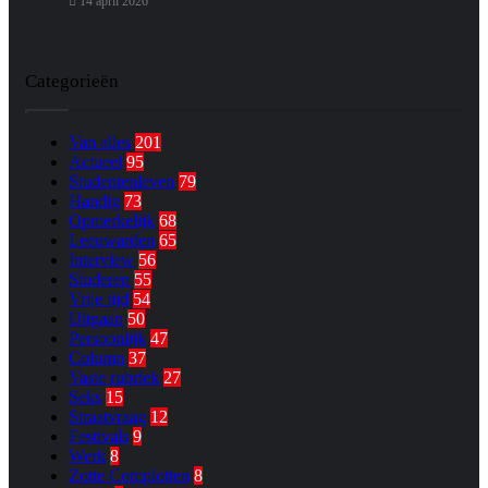
14 april 2026
Categorieën
Van alles
201
Actueel
95
Studentenleven
79
Handig
73
Opmerkelijk
68
Leeuwarden
65
Interview
56
Studeren
55
Vrije tijd
54
Uitgaan
50
Persoonlijk
47
Column
37
Vaste rubriek
27
Seks
15
Straatvraag
12
Festivals
9
Werk
8
Zotte Complotten
8