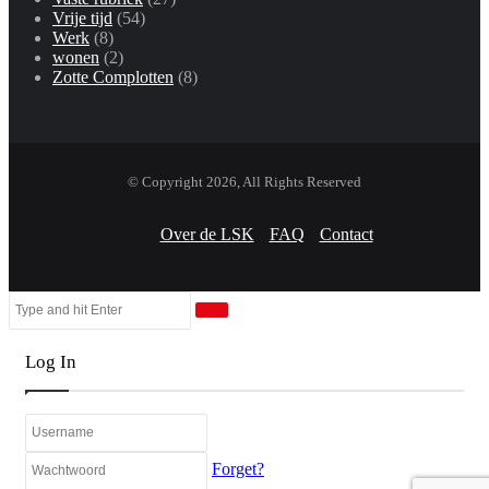
Vrije tijd
(54)
Werk
(8)
wonen
(2)
Zotte Complotten
(8)
© Copyright 2026, All Rights Reserved
Over de LSK
FAQ
Contact
Close
Search
Close
for
Log In
Forget?