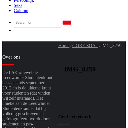
Persoonlijk
Seks
Column
Search
Random
for
Article
Home
/
GORE SOA's
/
IMG_8259
Over ons
IMG_8259
De LSK oftewel de
Leeuwarder Studentenkrant
bestaat sinds september
2012 en is de ultieme krant
voor studenten (dat vinden
wij zelf uiteraard). Het
unieke aan de Leeuwarder
Studentenkrant is dat hij
volledig geschreven en
Geef een reactie
gefotografeerd wordt door
studenten en pas-