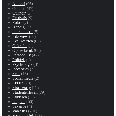
Actueel
(95)
Column
(37)
Culinair
(5)
Festivals
(9)
Foto's
(7)
Handig
(73)
international
(5)
Interview
(56)
Leeuwarden
(65)
Oekraïne
(1)
Opmerkelijk
(68)
Persoonlijk
(47)
Politiek
(1)
Psychologie
(3)
Recensies
(2)
Seks
(15)
Social media
(2)
SPORT
(3)
Straatvraag
(12)
Studentenleven
(79)
Studeren
(55)
Uitgaan
(50)
vakantie
(4)
Van alles
(201)
Vaste rubriek
(27)