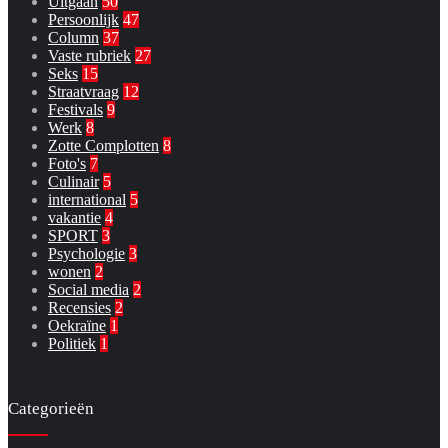
Uitgaan
50
Persoonlijk
47
Column
37
Vaste rubriek
27
Seks
15
Straatvraag
12
Festivals
9
Werk
8
Zotte Complotten
8
Foto's
7
Culinair
5
international
5
vakantie
4
SPORT
3
Psychologie
3
wonen
2
Social media
2
Recensies
2
Oekraïne
1
Politiek
1
Categorieën