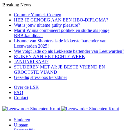
Breaking News
Column: Yannick Coenen
HEB JE GENOEG AAN EEN HBO-DIPLOMA?
Wat is jouw ultieme guilty pleasure?
Marrit Wijnia combineert politiek en studie als jonge
BBB‑kandidaat
Lisanne van Shooters is de lekkerste bartender van
Leeuwarden 2025!
Wie volgt Jade op als Lekkerste bartender van Leeuwarden?
RUIKEN AAN HET ECHTE WERK
JANUARI SAAI?
STUDEREN MET AI: JE BESTE VRIEND EN
GROOTSTE VIJAND
Gezellig stressloos kerstdiner
Over de LSK
FAQ
Contact
Studeren
Uitgaan