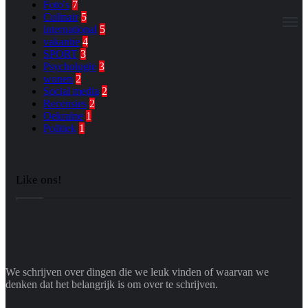
Foto's
7
Culinair
5
M
international
5
vakantie
4
SPORT
3
Psychologie
3
wonen
2
Social media
2
Recensies
2
Oekraïne
1
Politiek
1
Like ons!
We schrijven over dingen die we leuk vinden of waarvan we
denken dat het belangrijk is om over te schrijven.