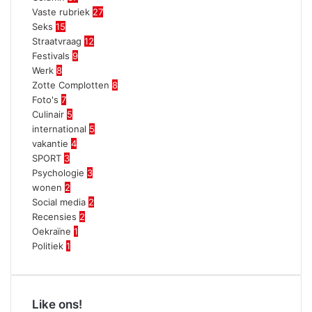
Vaste rubriek
27
Seks
15
Straatvraag
12
Festivals
9
Werk
8
Zotte Complotten
8
Foto's
7
Culinair
5
international
5
vakantie
4
SPORT
3
Psychologie
3
wonen
2
Social media
2
Recensies
2
Oekraïne
1
Politiek
1
Like ons!