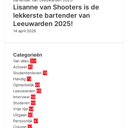
Lisanne van Shooters is de
lekkerste bartender van
Leeuwarden 2025!
14 april 2026
Categorieën
Van alles
201
Actueel
95
Studentenleven
79
Handig
73
Opmerkelijk
68
Leeuwarden
65
Interview
56
Studeren
55
Vrije tijd
54
Uitgaan
50
Persoonlijk
47
Column
37