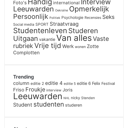
Handig
Interview
Foto's
international
Leeuwarden
Opmerkelijk
Oekraïne
Persoonlijk
Seks
Psychologie
Recensies
Politiek
Straatvraag
SPORT
Social media
Studentenleven
Studeren
Van alles
Uitgaan
Vaste
vakantie
Vrije tijd
rubriek
Werk
Zotte
wonen
Complotten
Trending
editie 4
column
editie 6
Felix
editie 2
Festival
editie 5
Froukje
Friso
Joris
interview
Leeuwarden
nicky
Stenden
NHL
studenten
Student
studeren