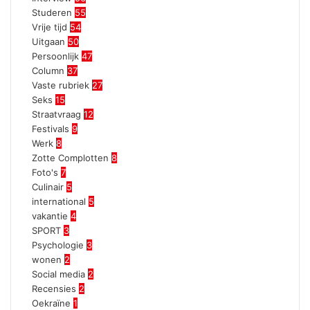
Studeren
55
Vrije tijd
54
Uitgaan
50
Persoonlijk
47
Column
37
Vaste rubriek
27
Seks
15
Straatvraag
12
Festivals
9
Werk
8
Zotte Complotten
8
Foto's
7
Culinair
5
international
5
vakantie
4
SPORT
3
Psychologie
3
wonen
2
Social media
2
Recensies
2
Oekraïne
1